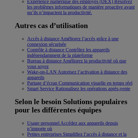
Expérience numérique des employés (DEX)
Résolvez
les problèmes informatiques de manière proactive avant
qu’ils n’impactent la productivité.
Autres cas d’utilisation
Accès à distance
Améliorez l’accès grâce à une
connexion sécurisée
Contrôle à distance
Contrôlez les appareils
indépendamment de la plateforme
Bureau à distance
Améliorez la productivité où que
vous soyez
Wake-on-LAN
Autorisez l’activation à distance des
appareils
Partage d’écran
Communication visuelle en temps réel
Smart Service
Rationalisez les opérations après-vente
Selon le besoin
Solutions populaires
pour les différentes équipes
Usage personnel
Accédez aux appareils depuis
n’importe où
Petites entreprises
Simplifiez l’accès à distance et la