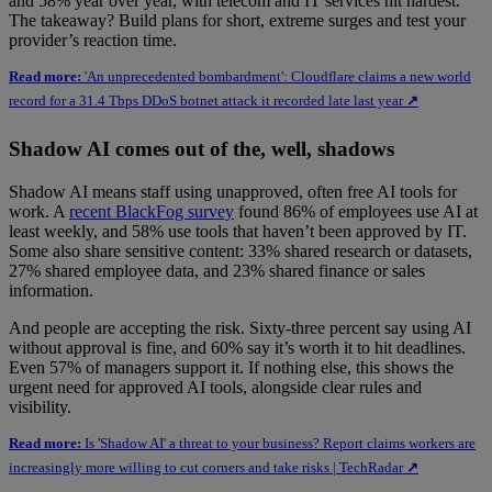
and 58% year over year, with telecom and IT services hit hardest.
The takeaway? Build plans for short, extreme surges and test your
provider’s reaction time.
Read more:
'An unprecedented bombardment': Cloudflare claims a new world
record for a 31.4 Tbps DDoS botnet attack it recorded late last year
↗
Shadow AI comes out of the, well, shadows
Shadow AI means staff using unapproved, often free AI tools for
work. A
recent BlackFog survey
found 86% of employees use AI at
least weekly, and 58% use tools that haven’t been approved by IT.
Some also share sensitive content: 33% shared research or datasets,
27% shared employee data, and 23% shared finance or sales
information.
And people are accepting the risk. Sixty-three percent say using AI
without approval is fine, and 60% say it’s worth it to hit deadlines.
Even 57% of managers support it. If nothing else, this shows the
urgent need for approved AI tools, alongside clear rules and
visibility.
Read more:
Is 'Shadow AI' a threat to your business? Report claims workers are
increasingly more willing to cut corners and take risks | TechRadar
↗