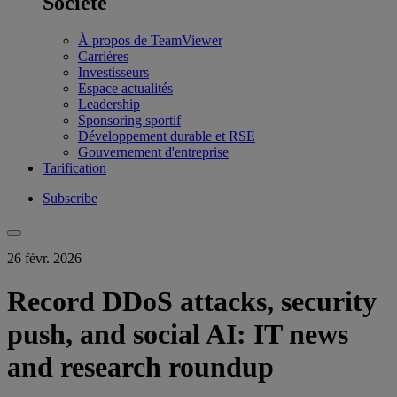
Société
À propos de TeamViewer
Carrières
Investisseurs
Espace actualités
Leadership
Sponsoring sportif
Développement durable et RSE
Gouvernement d'entreprise
Tarification
Subscribe
26 févr. 2026
Record DDoS attacks, security
push, and social AI: IT news
and research roundup