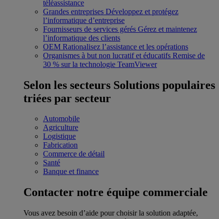
téléassistance
Grandes entreprises
Développez et protégez
l’informatique d’entreprise
Fournisseurs de services gérés
Gérez et maintenez
l’informatique des clients
OEM
Rationalisez l’assistance et les opérations
Organismes à but non lucratif et éducatifs
Remise de
30 % sur la technologie TeamViewer
Selon les secteurs
Solutions populaires
triées par secteur
Automobile
Agriculture
Logistique
Fabrication
Commerce de détail
Santé
Banque et finance
Contacter notre équipe commerciale
Vous avez besoin d’aide pour choisir la solution adaptée,