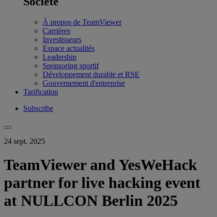
Société
À propos de TeamViewer
Carrières
Investisseurs
Espace actualités
Leadership
Sponsoring sportif
Développement durable et RSE
Gouvernement d'entreprise
Tarification
Subscribe
24 sept. 2025
TeamViewer and YesWeHack
partner for live hacking event
at NULLCON Berlin 2025