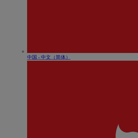
中国 - 中⽂（简体）