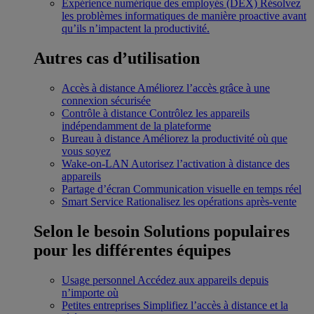
Expérience numérique des employés (DEX)
Résolvez
les problèmes informatiques de manière proactive avant
qu’ils n’impactent la productivité.
Autres cas d’utilisation
Accès à distance
Améliorez l’accès grâce à une
connexion sécurisée
Contrôle à distance
Contrôlez les appareils
indépendamment de la plateforme
Bureau à distance
Améliorez la productivité où que
vous soyez
Wake-on-LAN
Autorisez l’activation à distance des
appareils
Partage d’écran
Communication visuelle en temps réel
Smart Service
Rationalisez les opérations après-vente
Selon le besoin
Solutions populaires
pour les différentes équipes
Usage personnel
Accédez aux appareils depuis
n’importe où
Petites entreprises
Simplifiez l’accès à distance et la