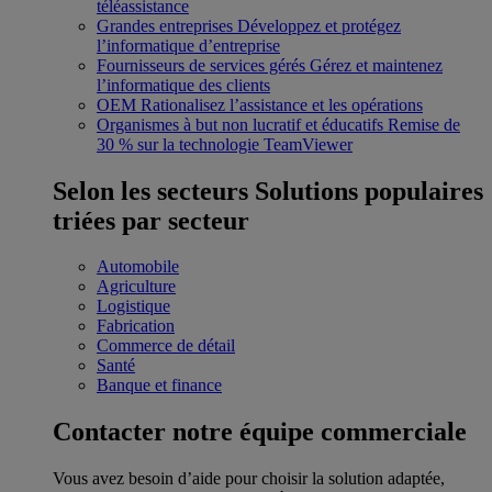
téléassistance
Grandes entreprises
Développez et protégez
l’informatique d’entreprise
Fournisseurs de services gérés
Gérez et maintenez
l’informatique des clients
OEM
Rationalisez l’assistance et les opérations
Organismes à but non lucratif et éducatifs
Remise de
30 % sur la technologie TeamViewer
Selon les secteurs
Solutions populaires
triées par secteur
Automobile
Agriculture
Logistique
Fabrication
Commerce de détail
Santé
Banque et finance
Contacter notre équipe commerciale
Vous avez besoin d’aide pour choisir la solution adaptée,