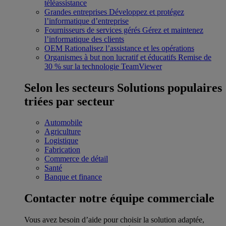
téléassistance
Grandes entreprises
Développez et protégez
l’informatique d’entreprise
Fournisseurs de services gérés
Gérez et maintenez
l’informatique des clients
OEM
Rationalisez l’assistance et les opérations
Organismes à but non lucratif et éducatifs
Remise de
30 % sur la technologie TeamViewer
Selon les secteurs
Solutions populaires
triées par secteur
Automobile
Agriculture
Logistique
Fabrication
Commerce de détail
Santé
Banque et finance
Contacter notre équipe commerciale
Vous avez besoin d’aide pour choisir la solution adaptée,