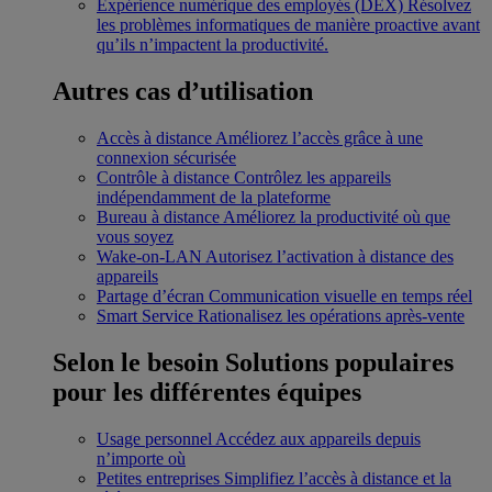
Expérience numérique des employés (DEX)
Résolvez
les problèmes informatiques de manière proactive avant
qu’ils n’impactent la productivité.
Autres cas d’utilisation
Accès à distance
Améliorez l’accès grâce à une
connexion sécurisée
Contrôle à distance
Contrôlez les appareils
indépendamment de la plateforme
Bureau à distance
Améliorez la productivité où que
vous soyez
Wake-on-LAN
Autorisez l’activation à distance des
appareils
Partage d’écran
Communication visuelle en temps réel
Smart Service
Rationalisez les opérations après-vente
Selon le besoin
Solutions populaires
pour les différentes équipes
Usage personnel
Accédez aux appareils depuis
n’importe où
Petites entreprises
Simplifiez l’accès à distance et la