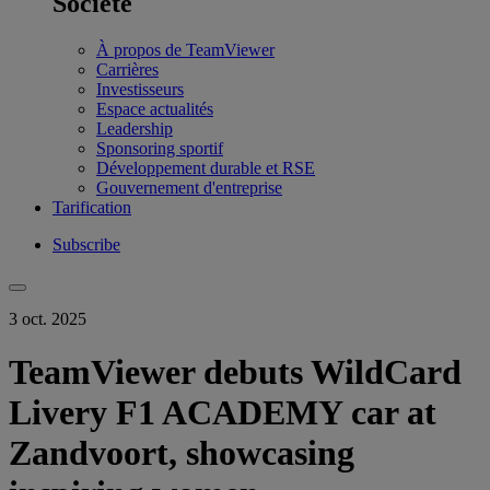
Société
À propos de TeamViewer
Carrières
Investisseurs
Espace actualités
Leadership
Sponsoring sportif
Développement durable et RSE
Gouvernement d'entreprise
Tarification
Subscribe
3 oct. 2025
TeamViewer debuts WildCard
Livery F1 ACADEMY car at
Zandvoort, showcasing