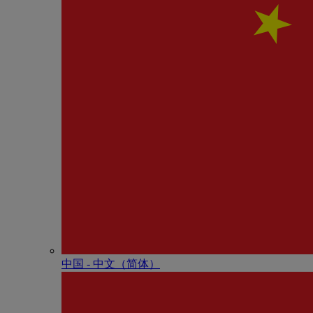
中国 - 中⽂（简体）