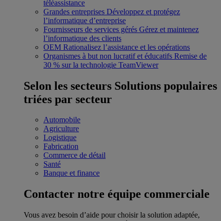
téléassistance
Grandes entreprises
Développez et protégez
l’informatique d’entreprise
Fournisseurs de services gérés
Gérez et maintenez
l’informatique des clients
OEM
Rationalisez l’assistance et les opérations
Organismes à but non lucratif et éducatifs
Remise de
30 % sur la technologie TeamViewer
Selon les secteurs
Solutions populaires
triées par secteur
Automobile
Agriculture
Logistique
Fabrication
Commerce de détail
Santé
Banque et finance
Contacter notre équipe commerciale
Vous avez besoin d’aide pour choisir la solution adaptée,