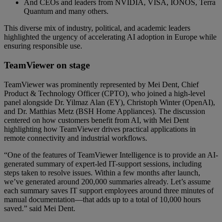
And CEOs and leaders from NVIDIA, VISA, IONOS, Terra
Quantum and many others.
This diverse mix of industry, political, and academic leaders
highlighted the urgency of accelerating AI adoption in Europe while
ensuring responsible use.
TeamViewer on stage
TeamViewer was prominently represented by Mei Dent, Chief
Product & Technology Officer (CPTO), who joined a high-level
panel alongside Dr. Yilmaz Alan (EY), Christoph Winter (OpenAI),
and Dr. Matthias Metz (BSH Home Appliances). The discussion
centered on how customers benefit from AI, with Mei Dent
highlighting how TeamViewer drives practical applications in
remote connectivity and industrial workflows.
“One of the features of TeamViewer Intelligence is to provide an AI-
generated summary of expert-led IT-support sessions, including
steps taken to resolve issues. Within a few months after launch,
we’ve generated around 200,000 summaries already. Let’s assume
each summary saves IT support employees around three minutes of
manual documentation—that adds up to a total of 10,000 hours
saved.” said Mei Dent.