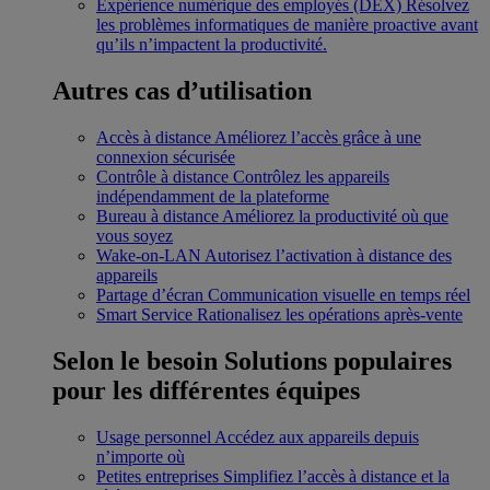
Expérience numérique des employés (DEX)
Résolvez
les problèmes informatiques de manière proactive avant
qu’ils n’impactent la productivité.
Autres cas d’utilisation
Accès à distance
Améliorez l’accès grâce à une
connexion sécurisée
Contrôle à distance
Contrôlez les appareils
indépendamment de la plateforme
Bureau à distance
Améliorez la productivité où que
vous soyez
Wake-on-LAN
Autorisez l’activation à distance des
appareils
Partage d’écran
Communication visuelle en temps réel
Smart Service
Rationalisez les opérations après-vente
Selon le besoin
Solutions populaires
pour les différentes équipes
Usage personnel
Accédez aux appareils depuis
n’importe où
Petites entreprises
Simplifiez l’accès à distance et la