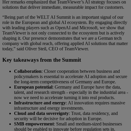
Her remarks emphasized that TeamViewer’s AI strategy focuses on
solutions that deliver immediate, measurable impact for customers.
“Being part of the WELT AI Summit is an important signal of our
role in the European and global AI ecosystem. By engaging directly
with leading players such as OpenAI and Microsoft, we show that
TeamViewer is not only connected to the ecosystem but is actively
shaping it. Our presence demonstrates that we are a German tech
company with global reach, offering applied AI solutions that matter
today,” said Oliver Steil, CEO of TeamViewer.
Key takeaways from the Summit
Collaboration
: Closer cooperation between business and
policymakers is essential to accelerate AI adoption and secure
the long-term competitiveness of Germany and Europe.
European potential
: Germany and Europe have the data,
talent, and research strength - especially in the industrial area -
now we need to accelerate turning it into real products.
Infrastructure and energy
: AI innovation requires massive
infrastructure and energy investments.
Cloud and data sovereignty
: Trust, data residency, and
security will be decisive for adoption in Europe.
SMB empowerment
: Small and medium-sized businesses
should be enabled to innovate before regulation sets in.