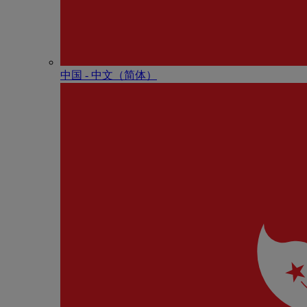
中国 - 中⽂（简体）