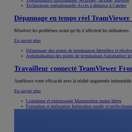
Téléassistance informatique
Sécurisée, flexible, intégrée
Technologie opérationnelle
Accès à distance à l’atelier
Dépannage en temps réel
TeamViewer
Résolvez les problèmes avant qu’ils n’affectent les utilisateurs.
En savoir plus
Dépannage des points de terminaison
Identifiez et résol
Automatisation des points de terminaison
Automatisez les
Travailleur connecté
TeamViewer Fron
Améliorez votre efficacité avec la réalité augmentée industrielle
En savoir plus
Logistique et entreposage
Manutention mains libres
Formation et intégration
Intégration rapide et perfection