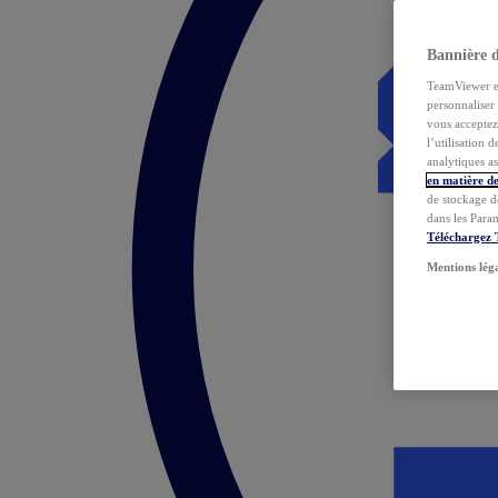
Bannière 
TeamViewer et 
personnaliser 
vous acceptez 
l’utilisation 
analytiques as
en matière de
de stockage d
dans les Para
Téléchargez
Mentions lég