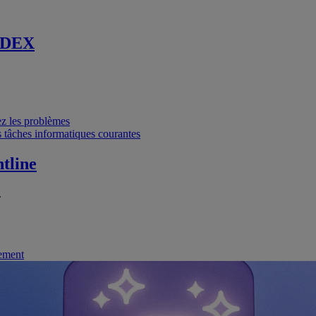
 DEX
vez les problèmes
 tâches informatiques courantes
tline
.
nement