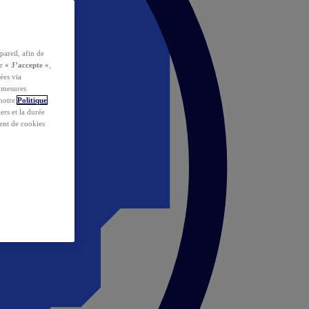
pareil, afin de
ur
« J’accepte »
,
ées via
s mesures
 notre
Politique
iers et la durée
ent de cookies