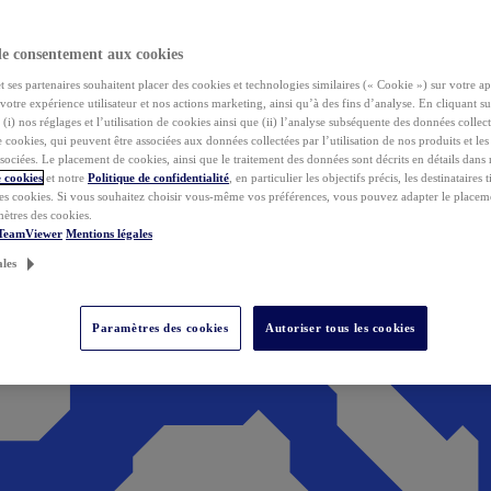
de consentement aux cookies
ses partenaires souhaitent placer des cookies et technologies similaires (« Cookie ») sur votre ap
votre expérience utilisateur et nos actions marketing, ainsi qu’à des fins d’analyse. En cliquant s
(i) nos réglages et l’utilisation de cookies ainsi que (ii) l’analyse subséquente des données collect
de cookies, qui peuvent être associées aux données collectées par l’utilisation de nos produits et le
sociées. Le placement de cookies, ainsi que le traitement des données sont décrits en détails dans
 cookies
et notre
Politique de confidentialité
, en particulier les objectifs précis, les destinataires t
es cookies. Si vous souhaitez choisir vous-même vos préférences, vous pouvez adapter le placem
mètres des cookies.
 TeamViewer
Mentions légales
ales
Paramètres des cookies
Autoriser tous les cookies