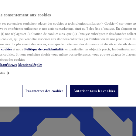
de consentement aux cookies
ses partenaires souhaitent placer des cookies et technologies similaires (« Cookie ») sur votre ap
votre expérience utilisateur et nos actions marketing, ainsi qu’à des fins d’analyse. En cliquant s
(i) nos réglages et l’utilisation de cookies ainsi que (ii) l’analyse subséquente des données collect
de cookies, qui peuvent être associées aux données collectées par l’utilisation de nos produits et le
sociées. Le placement de cookies, ainsi que le traitement des données sont décrits en détails dans
 cookies
et notre
Politique de confidentialité
, en particulier les objectifs précis, les destinataires t
es cookies. Si vous souhaitez choisir vous-même vos préférences, vous pouvez adapter le placem
mètres des cookies.
 TeamViewer
Mentions légales
ales
Paramètres des cookies
Autoriser tous les cookies