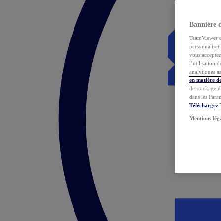
Bannière 
TeamViewer et 
personnaliser 
vous acceptez 
l’utilisation 
analytiques as
en matière de
de stockage d
dans les Para
Téléchargez
Mentions lég