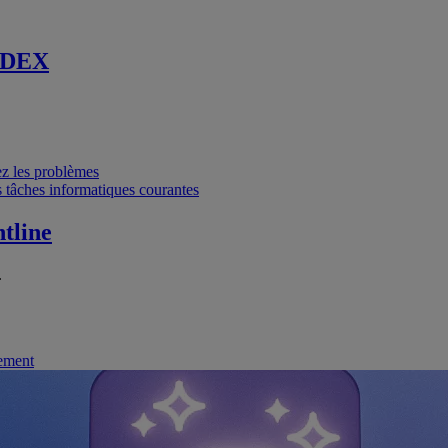
 DEX
vez les problèmes
 tâches informatiques courantes
tline
.
nement