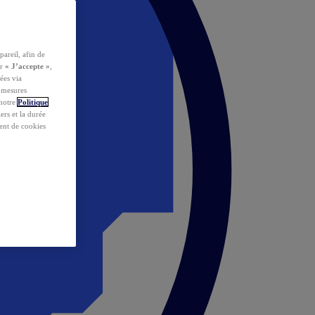
pareil, afin de
ur
« J’accepte »
,
ées via
s mesures
 notre
Politique
iers et la durée
ent de cookies