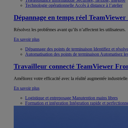
Téléassistance informatique
Sécurisée, flexible, intégrée
Technologie opérationnelle
Accès à distance à l’atelier
Dépannage en temps réel
TeamViewer
Résolvez les problèmes avant qu’ils n’affectent les utilisateurs.
En savoir plus
Dépannage des points de terminaison
Identifiez et résol
Automatisation des points de terminaison
Automatisez les
Travailleur connecté
TeamViewer Fron
Améliorez votre efficacité avec la réalité augmentée industrielle
En savoir plus
Logistique et entreposage
Manutention mains libres
Formation et intégration
Intégration rapide et perfection