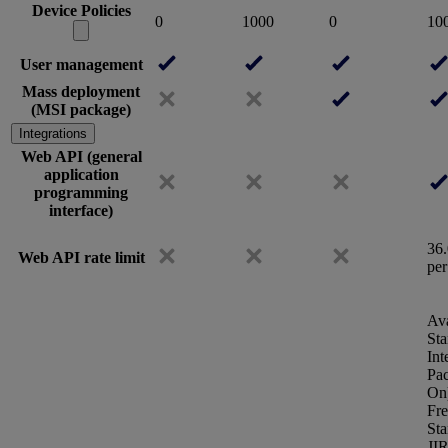
Device Policies
0
1000
0
10
User management
Mass deployment
(MSI package)
Integrations
Web API (general
application
programming
interface)
36.
Web API rate limit
per
Ava
Sta
Int
Pa
On
Fr
Sta
JI