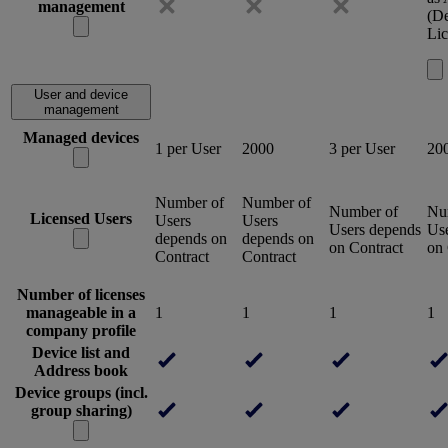
management
(De
Lic
User and device
management
Managed devices
1 per User
2000
3 per User
20
Number of
Number of
Number of
Nu
Licensed Users
Users
Users
Users depends
Us
depends on
depends on
on Contract
on 
Contract
Contract
Number of licenses
manageable in a
1
1
1
1
company profile
Device list and
Address book
Device groups (incl.
group sharing)