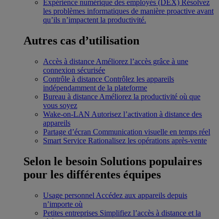
Expérience numérique des employés (DEX)
Résolvez
les problèmes informatiques de manière proactive avant
qu’ils n’impactent la productivité.
Autres cas d’utilisation
Accès à distance
Améliorez l’accès grâce à une
connexion sécurisée
Contrôle à distance
Contrôlez les appareils
indépendamment de la plateforme
Bureau à distance
Améliorez la productivité où que
vous soyez
Wake-on-LAN
Autorisez l’activation à distance des
appareils
Partage d’écran
Communication visuelle en temps réel
Smart Service
Rationalisez les opérations après-vente
Selon le besoin
Solutions populaires
pour les différentes équipes
Usage personnel
Accédez aux appareils depuis
n’importe où
Petites entreprises
Simplifiez l’accès à distance et la