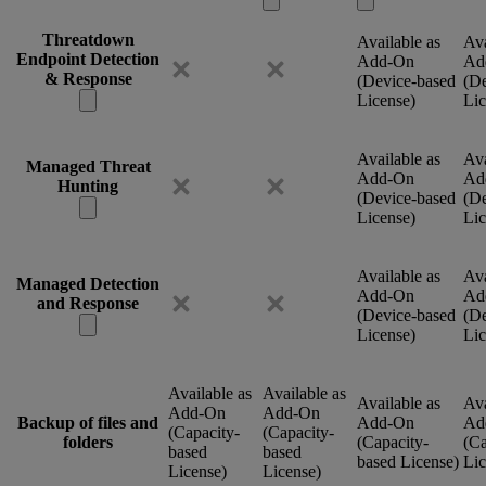
Threatdown
Available as
Ava
Endpoint Detection
Add-On
Ad
& Response
(Device-based
(De
License)
Lic
Available as
Ava
Managed Threat
Add-On
Ad
Hunting
(Device-based
(De
License)
Lic
Available as
Ava
Managed Detection
Add-On
Ad
and Response
(Device-based
(De
License)
Lic
Available as
Available as
Available as
Ava
Add-On
Add-On
Backup of files and
Add-On
Ad
(Capacity-
(Capacity-
folders
(Capacity-
(Ca
based
based
based License)
Lic
License)
License)