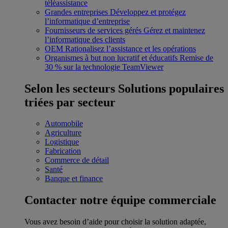
téléassistance
Grandes entreprises
Développez et protégez
l’informatique d’entreprise
Fournisseurs de services gérés
Gérez et maintenez
l’informatique des clients
OEM
Rationalisez l’assistance et les opérations
Organismes à but non lucratif et éducatifs
Remise de
30 % sur la technologie TeamViewer
Selon les secteurs
Solutions populaires
triées par secteur
Automobile
Agriculture
Logistique
Fabrication
Commerce de détail
Santé
Banque et finance
Contacter notre équipe commerciale
Vous avez besoin d’aide pour choisir la solution adaptée,