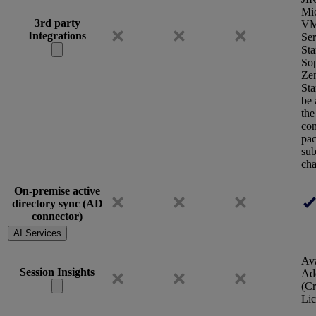
Mic
3rd party
VM
Integrations
Se
Sta
So
Ze
Sta
be 
the
con
pac
sub
cha
On-premise active
directory sync (AD
connector)
AI Services
Ava
Session Insights
Ad
(Cr
Lic