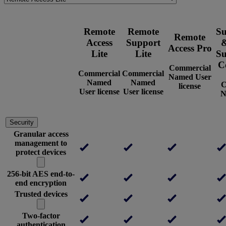
Remote
Remote
Su
Remote
Access
Support
&
Access Pro
Lite
Lite
Su
C
Commercial
Commercial
Commercial
Named User
Named
Named
C
license
User license
User license
N
Security
Granular access
management to
protect devices
256-bit AES end-to-
end encryption
Trusted devices
Two-factor
authentication