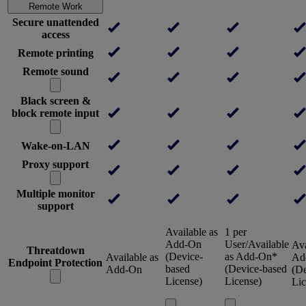
Remote Work
Secure unattended
access
Remote printing
Remote sound
Black screen &
block remote input
Wake-on-LAN
Proxy support
Multiple monitor
support
Available as
1 per
Add-On
User/Available
Ava
Threatdown
(Device-
as Add-On*
Available as
Ad
Endpoint Protection
based
(Device-based
Add-On
(De
License)
License)
Lic