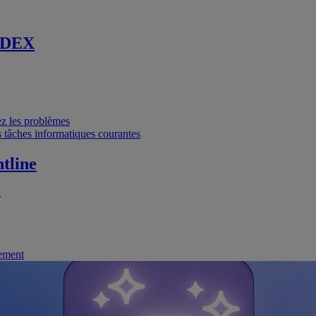
 DEX
vez les problèmes
 tâches informatiques courantes
tline
.
nement