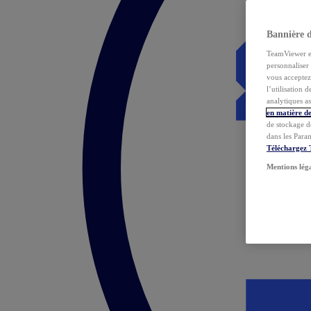
Bannière 
TeamViewer et 
personnaliser 
vous acceptez 
l’utilisation 
analytiques as
en matière de
de stockage d
dans les Para
Téléchargez
Mentions lég