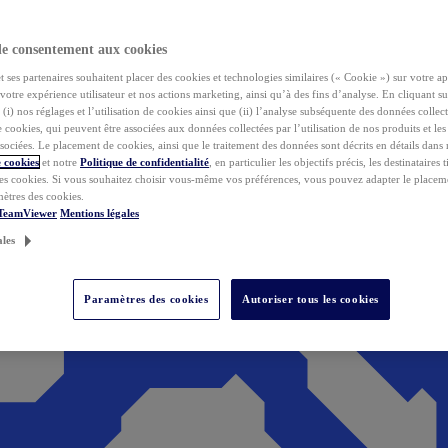
de consentement aux cookies
ses partenaires souhaitent placer des cookies et technologies similaires (« Cookie ») sur votre ap
votre expérience utilisateur et nos actions marketing, ainsi qu’à des fins d’analyse. En cliquant s
(i) nos réglages et l’utilisation de cookies ainsi que (ii) l’analyse subséquente des données collect
de cookies, qui peuvent être associées aux données collectées par l’utilisation de nos produits et le
sociées. Le placement de cookies, ainsi que le traitement des données sont décrits en détails dans
 cookies
et notre
Politique de confidentialité
, en particulier les objectifs précis, les destinataires t
es cookies. Si vous souhaitez choisir vous-même vos préférences, vous pouvez adapter le placem
mètres des cookies.
 TeamViewer
Mentions légales
ales
Paramètres des cookies
Autoriser tous les cookies