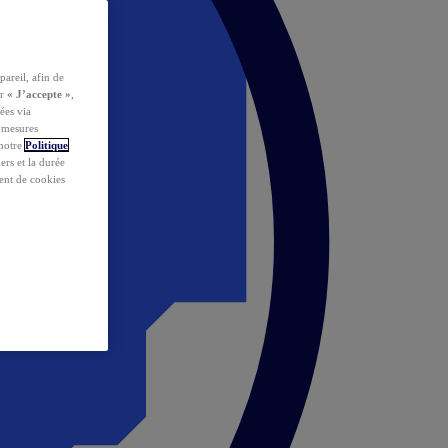
pareil, afin de
ur
« J’accepte »
,
ées via
s mesures
 notre
Politique
iers et la durée
ent de cookies