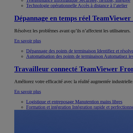
Téléassistance informatique
Sécurisée, flexible, intégrée
Technologie opérationnelle
Accès à distance à l’atelier
Dépannage en temps réel
TeamViewer
Résolvez les problèmes avant qu’ils n’affectent les utilisateurs.
En savoir plus
Dépannage des points de terminaison
Identifiez et résol
Automatisation des points de terminaison
Automatisez les
Travailleur connecté
TeamViewer Fron
Améliorez votre efficacité avec la réalité augmentée industrielle
En savoir plus
Logistique et entreposage
Manutention mains libres
Formation et intégration
Intégration rapide et perfection