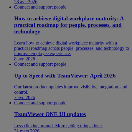
28 avr. 2026
Connect and support people
How to achieve digital workplace maturity: A
practical roadmap for people, processes, and
technology
Learn how to achieve digital workplace maturity with a
practical roadmap across people, processes, and technology to
improve employee experience.
8 avr. 2026
Connect and support people
Up to Speed with TeamViewer: April 2026
Our latest product updates improve visibility, integration, and
control.
7 avr. 2026
Connect and support people
TeamViewer ONE UI updates
Less clicking around. More getting things done.
31 mars 2026