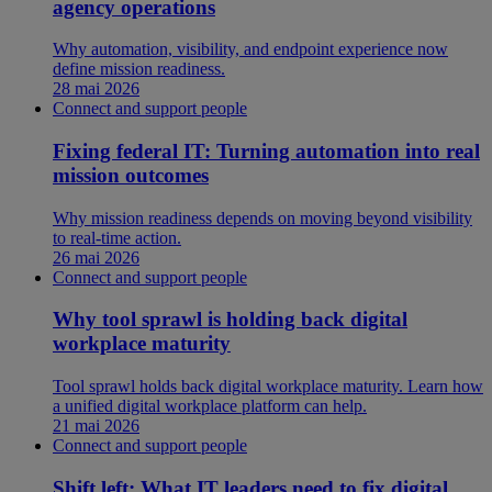
agency operations
Why automation, visibility, and endpoint experience now
define mission readiness.
28 mai 2026
Connect and support people
Fixing federal IT: Turning automation into real
mission outcomes
Why mission readiness depends on moving beyond visibility
to real-time action.
26 mai 2026
Connect and support people
Why tool sprawl is holding back digital
workplace maturity
Tool sprawl holds back digital workplace maturity. Learn how
a unified digital workplace platform can help.
21 mai 2026
Connect and support people
Shift left: What IT leaders need to fix digital