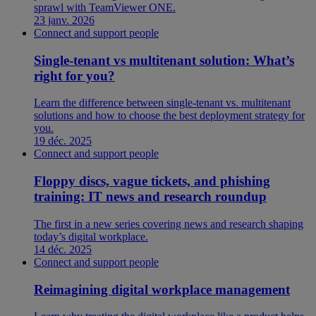
sprawl with TeamViewer ONE.
23 janv. 2026
Connect and support people
Single-tenant vs multitenant solution: What’s
right for you?
Learn the difference between single-tenant vs. multitenant
solutions and how to choose the best deployment strategy for
you.
19 déc. 2025
Connect and support people
Floppy discs, vague tickets, and phishing
training: IT news and research roundup
The first in a new series covering news and research shaping
today’s digital workplace.
14 déc. 2025
Connect and support people
Reimagining digital workplace management