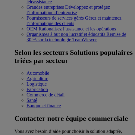
téléassistance
Grandes entreprises
Développez et protégez
l’informatique d’entreprise
Fournisseurs de services gérés
Gérez et maintenez
l’informatique des clients
OEM
Rationalisez l’assistance et les opérations
Organismes à but non lucratif et éducatifs
Remise de
30 % sur la technologie TeamViewer
Selon les secteurs
Solutions populaires
triées par secteur
Automobile
Agriculture
Logistique
Fabrication
Commerce de détail
Santé
Banque et finance
Contacter notre équipe commerciale
Vous avez besoin d’aide pour choisir la solution adaptée,