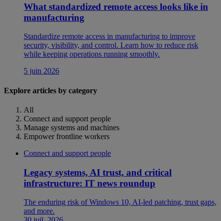
What standardized remote access looks like in
manufacturing
Standardize remote access in manufacturing to improve
security, visibility, and control. Learn how to reduce risk
while keeping operations running smoothly.
5 juin 2026
Explore articles by category
All
Connect and support people
Manage systems and machines
Empower frontline workers
Connect and support people
Legacy systems, AI trust, and critical
infrastructure: IT news roundup
The enduring risk of Windows 10, AI-led patching, trust gaps,
and more.
30 juil. 2026