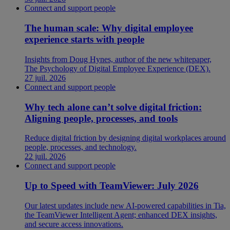
Connect and support people
The human scale: Why digital employee
experience starts with people
Insights from Doug Hynes, author of the new whitepaper,
The Psychology of Digital Employee Experience (DEX).
27 juil. 2026
Connect and support people
Why tech alone can’t solve digital friction:
Aligning people, processes, and tools
Reduce digital friction by designing digital workplaces around
people, processes, and technology.
22 juil. 2026
Connect and support people
Up to Speed with TeamViewer: July 2026
Our latest updates include new AI-powered capabilities in Tia,
the TeamViewer Intelligent Agent; enhanced DEX insights,
and secure access innovations.