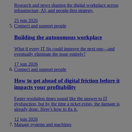
Research and news shaping the digital workplace across
infrastructure, AI, and people-first strategy.
25 juin 2026
Connect and support people
Building the autonomous workplace
What if every IT fix could improve the next one—and
eventually eliminate the issue entirely?
17 juin 2026
Connect and support people
How to get ahead of digital friction before it
impacts your profitability
Faster resolution times sound like the answer to IT
dysfunction, but by the time a ticket exists, the damage is
already done. Here’s how to fix it.
12 juin 2026
Manage systems and machines