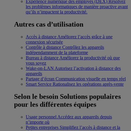
Expérience numérique des employés (DEX)
Résolvez
les problèmes informatiques de manière proactive avant
qu’ils n’impactent la productivité.
Autres cas d’utilisation
Accès à distance
Améliorez l’accès grâce à une
connexion sécurisée
Contrôle à distance
Contrôlez les appareils
indépendamment de la plateforme
Bureau à distance
Améliorez la productivité où que
vous soyez
Wake-on-LAN
Autorisez l’activation à distance des
appareils
Partage d’écran
Communication visuelle en temps réel
Smart Service
Rationalisez les opérations après-vente
Selon le besoin
Solutions populaires
pour les différentes équipes
Usage personnel
Accédez aux appareils depuis
n’importe où
Petites entreprises
Simplifiez l’accès à distance et la