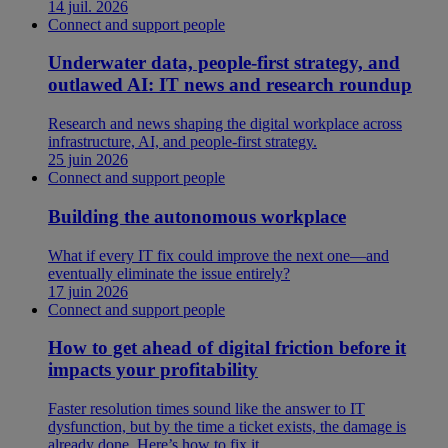
14 juil. 2026
Connect and support people
Underwater data, people-first strategy, and
outlawed AI: IT news and research roundup
Research and news shaping the digital workplace across
infrastructure, AI, and people-first strategy.
25 juin 2026
Connect and support people
Building the autonomous workplace
What if every IT fix could improve the next one—and
eventually eliminate the issue entirely?
17 juin 2026
Connect and support people
How to get ahead of digital friction before it
impacts your profitability
Faster resolution times sound like the answer to IT
dysfunction, but by the time a ticket exists, the damage is
already done. Here’s how to fix it.