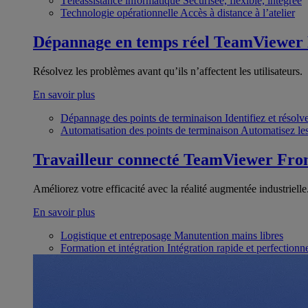
Téléassistance informatique
Sécurisée, flexible, intégrée
Technologie opérationnelle
Accès à distance à l’atelier
Dépannage en temps réel
TeamViewer
Résolvez les problèmes avant qu’ils n’affectent les utilisateurs.
En savoir plus
Dépannage des points de terminaison
Identifiez et résol
Automatisation des points de terminaison
Automatisez les
Travailleur connecté
TeamViewer Fron
Améliorez votre efficacité avec la réalité augmentée industrielle
En savoir plus
Logistique et entreposage
Manutention mains libres
Formation et intégration
Intégration rapide et perfection