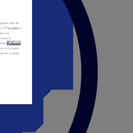
pareil, afin de
ur
« J’accepte »
,
ées via
s mesures
 notre
Politique
iers et la durée
ent de cookies