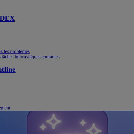
 DEX
vez les problèmes
 tâches informatiques courantes
tline
.
nement