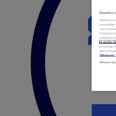
Bannière 
TeamViewer et 
personnaliser 
vous acceptez 
l’utilisation 
analytiques as
en matière de
de stockage d
dans les Para
Téléchargez
Mentions lég