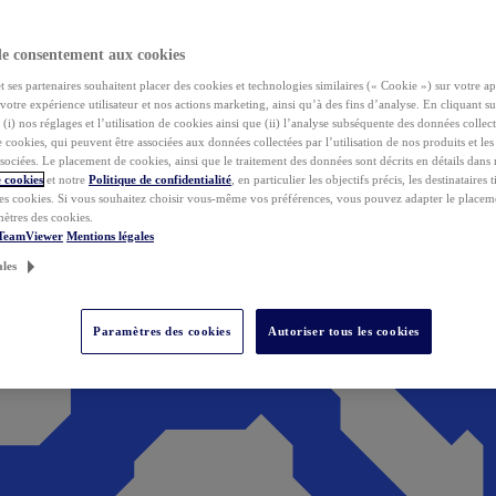
de consentement aux cookies
ses partenaires souhaitent placer des cookies et technologies similaires (« Cookie ») sur votre ap
votre expérience utilisateur et nos actions marketing, ainsi qu’à des fins d’analyse. En cliquant s
(i) nos réglages et l’utilisation de cookies ainsi que (ii) l’analyse subséquente des données collect
de cookies, qui peuvent être associées aux données collectées par l’utilisation de nos produits et le
sociées. Le placement de cookies, ainsi que le traitement des données sont décrits en détails dans
 cookies
et notre
Politique de confidentialité
, en particulier les objectifs précis, les destinataires t
es cookies. Si vous souhaitez choisir vous-même vos préférences, vous pouvez adapter le placem
mètres des cookies.
 TeamViewer
Mentions légales
ales
Paramètres des cookies
Autoriser tous les cookies