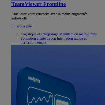
TeamViewer Frontline
Améliorez votre efficacité avec la réalité augmentée
industrielle.
En savoir plus
Logistique et entreposage
Manutention mains libres
Formation et intégration
Intégration rapide et
perfectionnement