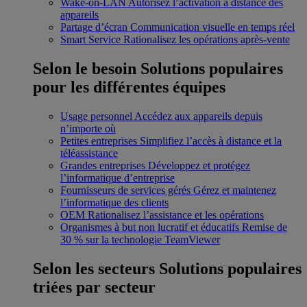
Wake-on-LAN
Autorisez l’activation à distance des
appareils
Partage d’écran
Communication visuelle en temps réel
Smart Service
Rationalisez les opérations après-vente
Selon le besoin
Solutions populaires
pour les différentes équipes
Usage personnel
Accédez aux appareils depuis
n’importe où
Petites entreprises
Simplifiez l’accès à distance et la
téléassistance
Grandes entreprises
Développez et protégez
l’informatique d’entreprise
Fournisseurs de services gérés
Gérez et maintenez
l’informatique des clients
OEM
Rationalisez l’assistance et les opérations
Organismes à but non lucratif et éducatifs
Remise de
30 % sur la technologie TeamViewer
Selon les secteurs
Solutions populaires
triées par secteur