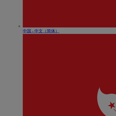
中国 - 中⽂（简体）