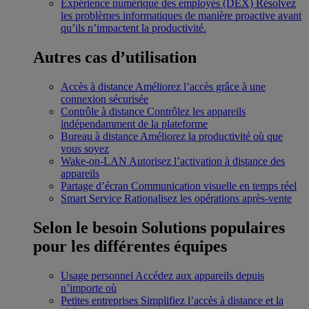
Expérience numérique des employés (DEX)
Résolvez
les problèmes informatiques de manière proactive avant
qu’ils n’impactent la productivité.
Autres cas d’utilisation
Accès à distance
Améliorez l’accès grâce à une
connexion sécurisée
Contrôle à distance
Contrôlez les appareils
indépendamment de la plateforme
Bureau à distance
Améliorez la productivité où que
vous soyez
Wake-on-LAN
Autorisez l’activation à distance des
appareils
Partage d’écran
Communication visuelle en temps réel
Smart Service
Rationalisez les opérations après-vente
Selon le besoin
Solutions populaires
pour les différentes équipes
Usage personnel
Accédez aux appareils depuis
n’importe où
Petites entreprises
Simplifiez l’accès à distance et la