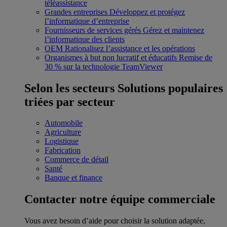
téléassistance
Grandes entreprises
Développez et protégez
l’informatique d’entreprise
Fournisseurs de services gérés
Gérez et maintenez
l’informatique des clients
OEM
Rationalisez l’assistance et les opérations
Organismes à but non lucratif et éducatifs
Remise de
30 % sur la technologie TeamViewer
Selon les secteurs
Solutions populaires
triées par secteur
Automobile
Agriculture
Logistique
Fabrication
Commerce de détail
Santé
Banque et finance
Contacter notre équipe commerciale
Vous avez besoin d’aide pour choisir la solution adaptée,