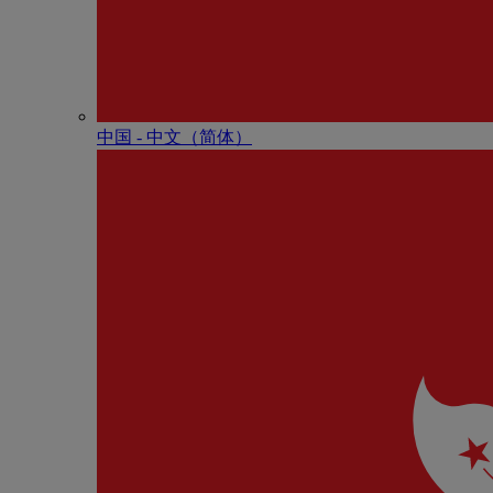
中国 - 中⽂（简体）