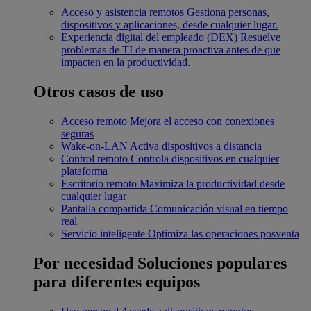
Acceso y asistencia remotos
Gestiona personas,
dispositivos y aplicaciones, desde cualquier lugar.
Experiencia digital del empleado (DEX)
Resuelve
problemas de TI de manera proactiva antes de que
impacten en la productividad.
Otros casos de uso
Acceso remoto
Mejora el acceso con conexiones
seguras
Wake-on-LAN
Activa dispositivos a distancia
Control remoto
Controla dispositivos en cualquier
plataforma
Escritorio remoto
Maximiza la productividad desde
cualquier lugar
Pantalla compartida
Comunicación visual en tiempo
real
Servicio inteligente
Optimiza las operaciones posventa
Por necesidad
Soluciones populares
para diferentes equipos