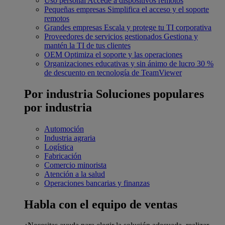
Uso personal
Accede a dispositivos remotos
Pequeñas empresas
Simplifica el acceso y el soporte
remotos
Grandes empresas
Escala y protege tu TI corporativa
Proveedores de servicios gestionados
Gestiona y
mantén la TI de tus clientes
OEM
Optimiza el soporte y las operaciones
Organizaciones educativas y sin ánimo de lucro
30 %
de descuento en tecnología de TeamViewer
Por industria
Soluciones populares
por industria
Automoción
Industria agraria
Logística
Fabricación
Comercio minorista
Atención a la salud
Operaciones bancarias y finanzas
Habla con el equipo de ventas