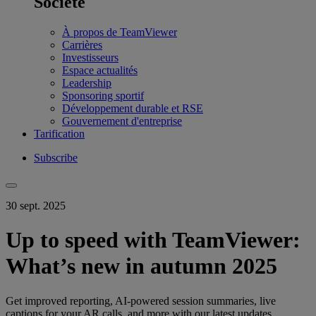
Société
À propos de TeamViewer
Carrières
Investisseurs
Espace actualités
Leadership
Sponsoring sportif
Développement durable et RSE
Gouvernement d'entreprise
Tarification
Subscribe
30 sept. 2025
Up to speed with TeamViewer:
What’s new in autumn 2025
Get improved reporting, AI-powered session summaries, live
captions for your AR calls, and more with our latest updates.