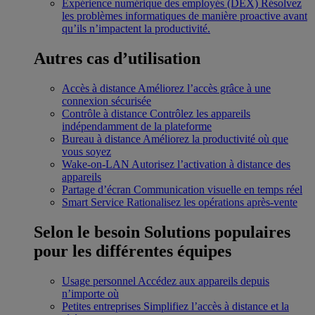
Expérience numérique des employés (DEX)
Résolvez
les problèmes informatiques de manière proactive avant
qu’ils n’impactent la productivité.
Autres cas d’utilisation
Accès à distance
Améliorez l’accès grâce à une
connexion sécurisée
Contrôle à distance
Contrôlez les appareils
indépendamment de la plateforme
Bureau à distance
Améliorez la productivité où que
vous soyez
Wake-on-LAN
Autorisez l’activation à distance des
appareils
Partage d’écran
Communication visuelle en temps réel
Smart Service
Rationalisez les opérations après-vente
Selon le besoin
Solutions populaires
pour les différentes équipes
Usage personnel
Accédez aux appareils depuis
n’importe où
Petites entreprises
Simplifiez l’accès à distance et la