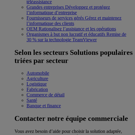
téléassistance
Grandes entreprises
Développez et protégez
l’informatique d’entreprise
Fournisseurs de services gérés
Gérez et maintenez
l’informatique des clients
OEM
Rationalisez l’assistance et les opérations
Organismes à but non lucratif et éducatifs
Remise de
30 % sur la technologie TeamViewer
Selon les secteurs
Solutions populaires
triées par secteur
Automobile
Agriculture
Logistique
Fabrication
Commerce de détail
Santé
Banque et finance
Contacter notre équipe commerciale
Vous avez besoin d’aide pour choisir la solution adaptée,