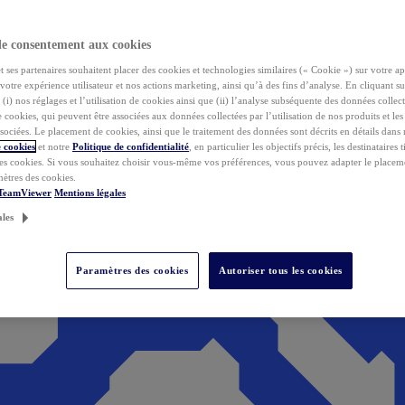
de consentement aux cookies
ses partenaires souhaitent placer des cookies et technologies similaires (« Cookie ») sur votre ap
votre expérience utilisateur et nos actions marketing, ainsi qu’à des fins d’analyse. En cliquant s
(i) nos réglages et l’utilisation de cookies ainsi que (ii) l’analyse subséquente des données collect
de cookies, qui peuvent être associées aux données collectées par l’utilisation de nos produits et le
sociées. Le placement de cookies, ainsi que le traitement des données sont décrits en détails dans
 cookies
et notre
Politique de confidentialité
, en particulier les objectifs précis, les destinataires t
es cookies. Si vous souhaitez choisir vous-même vos préférences, vous pouvez adapter le placem
mètres des cookies.
 TeamViewer
Mentions légales
ales
Paramètres des cookies
Autoriser tous les cookies