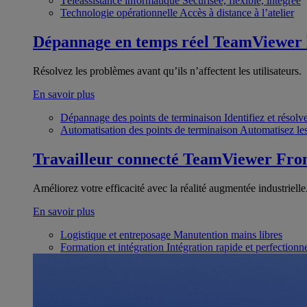
Téléassistance informatique
Sécurisée, flexible, intégrée
Technologie opérationnelle
Accès à distance à l’atelier
Dépannage en temps réel
TeamViewer
Résolvez les problèmes avant qu’ils n’affectent les utilisateurs.
En savoir plus
Dépannage des points de terminaison
Identifiez et résol
Automatisation des points de terminaison
Automatisez les
Travailleur connecté
TeamViewer Fron
Améliorez votre efficacité avec la réalité augmentée industrielle
En savoir plus
Logistique et entreposage
Manutention mains libres
Formation et intégration
Intégration rapide et perfection