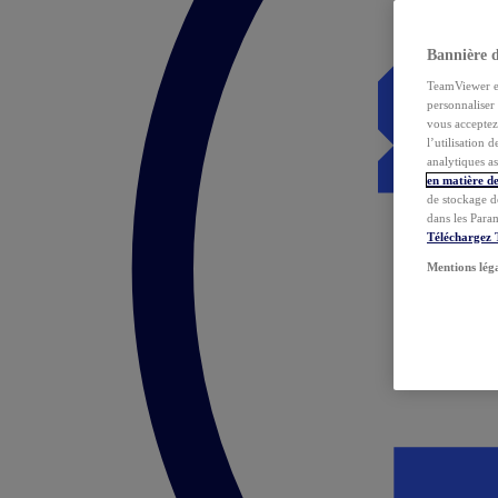
Bannière 
TeamViewer et 
personnaliser 
vous acceptez 
l’utilisation 
analytiques as
en matière de
de stockage d
dans les Para
Téléchargez
Mentions lég