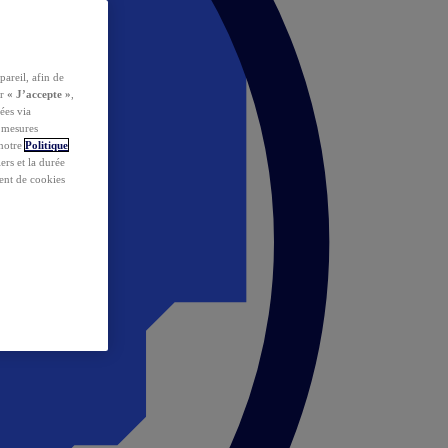
pareil, afin de
ur
« J’accepte »
,
ées via
s mesures
 notre
Politique
iers et la durée
ent de cookies