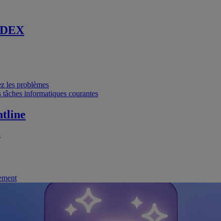
 DEX
vez les problèmes
 tâches informatiques courantes
tline
.
nement