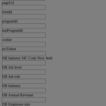
pageUrl
formId
programId
lastProgramId
cookie
jwtToken
DB Industry SIC Code New field
DB Job level
DB Job role
DB Industry
DB Annual Revenue
DB Employee size