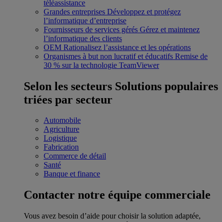
téléassistance
Grandes entreprises
Développez et protégez
l’informatique d’entreprise
Fournisseurs de services gérés
Gérez et maintenez
l’informatique des clients
OEM
Rationalisez l’assistance et les opérations
Organismes à but non lucratif et éducatifs
Remise de
30 % sur la technologie TeamViewer
Selon les secteurs
Solutions populaires
triées par secteur
Automobile
Agriculture
Logistique
Fabrication
Commerce de détail
Santé
Banque et finance
Contacter notre équipe commerciale
Vous avez besoin d’aide pour choisir la solution adaptée,