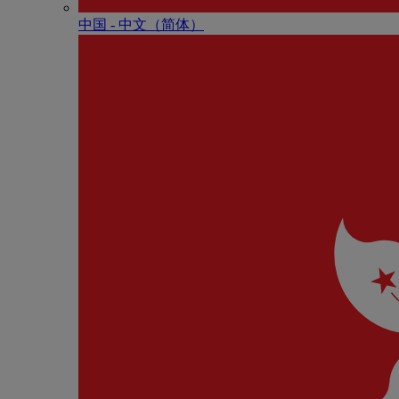
中国 - 中⽂（简体）