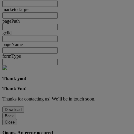
marketoTarget
pagePath
gclid
pageName
formType
Thank you!
Thank You!
Thanks for contacting us! We´ll be in touch soon.
Download
Back
Close
Ooops. An error occured