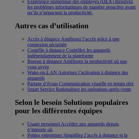
Expérience numérique des employés (DEX)
Résolvez
les problèmes informatiques de manière proactive avant
qu’ils n’impactent la productivité.
Autres cas d’utilisation
Accès à distance
Améliorez l’accès grâce à une
connexion sécurisée
Contrôle à distance
Contrôlez les appareils
indépendamment de la plateforme
Bureau à distance
Améliorez la productivité où que
vous soyez
Wake-on-LAN
Autorisez l’activation à distance des
appareils
Partage d’écran
Communication visuelle en temps réel
Smart Service
Rationalisez les opérations après-vente
Selon le besoin
Solutions populaires
pour les différentes équipes
Usage personnel
Accédez aux appareils depuis
n’importe où
Petites entreprises
Simplifiez l’accès à distance et la