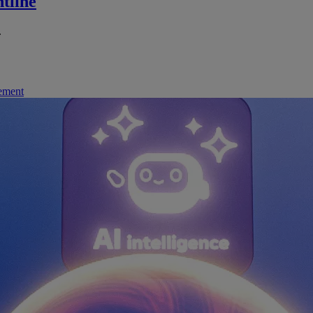
tline
.
nement