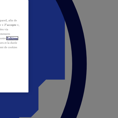
pareil, afin de
ur
« J’accepte »
,
ées via
s mesures
 notre
Politique
iers et la durée
ent de cookies