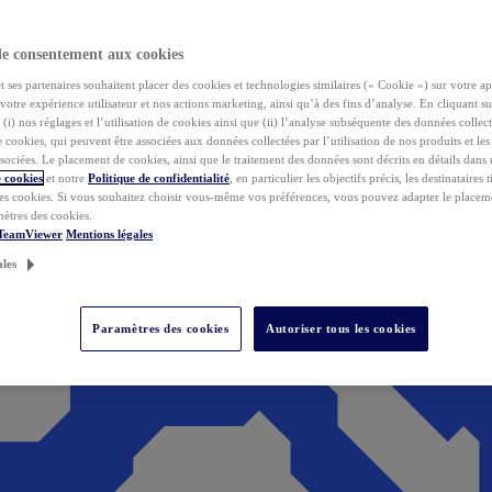
de consentement aux cookies
ses partenaires souhaitent placer des cookies et technologies similaires (« Cookie ») sur votre ap
votre expérience utilisateur et nos actions marketing, ainsi qu’à des fins d’analyse. En cliquant s
(i) nos réglages et l’utilisation de cookies ainsi que (ii) l’analyse subséquente des données collect
de cookies, qui peuvent être associées aux données collectées par l’utilisation de nos produits et le
sociées. Le placement de cookies, ainsi que le traitement des données sont décrits en détails dans
 cookies
et notre
Politique de confidentialité
, en particulier les objectifs précis, les destinataires t
es cookies. Si vous souhaitez choisir vous-même vos préférences, vous pouvez adapter le placem
mètres des cookies.
 TeamViewer
Mentions légales
ales
Paramètres des cookies
Autoriser tous les cookies