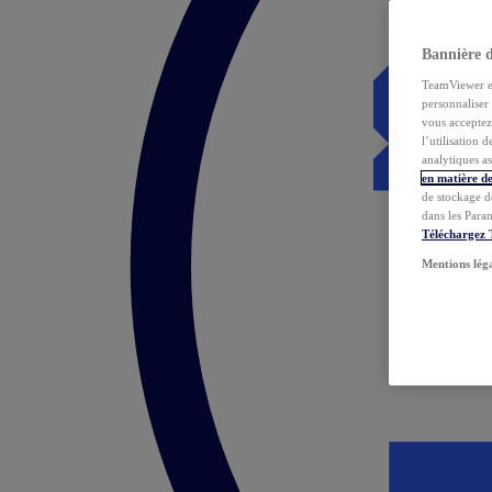
Bannière 
TeamViewer et 
personnaliser 
vous acceptez 
l’utilisation 
analytiques as
en matière de
de stockage d
dans les Para
Téléchargez
Mentions lég