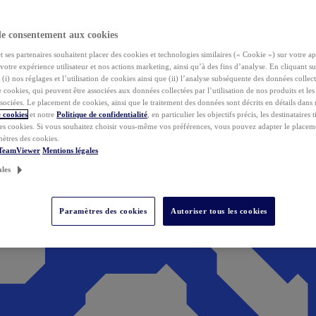
de consentement aux cookies
ses partenaires souhaitent placer des cookies et technologies similaires (« Cookie ») sur votre ap
votre expérience utilisateur et nos actions marketing, ainsi qu’à des fins d’analyse. En cliquant s
(i) nos réglages et l’utilisation de cookies ainsi que (ii) l’analyse subséquente des données collect
de cookies, qui peuvent être associées aux données collectées par l’utilisation de nos produits et le
sociées. Le placement de cookies, ainsi que le traitement des données sont décrits en détails dans
 cookies
et notre
Politique de confidentialité
, en particulier les objectifs précis, les destinataires t
es cookies. Si vous souhaitez choisir vous-même vos préférences, vous pouvez adapter le placem
mètres des cookies.
 TeamViewer
Mentions légales
ales
Paramètres des cookies
Autoriser tous les cookies