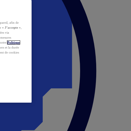
pareil, afin de
ur
« J’accepte »
,
ées via
s mesures
 notre
Politique
iers et la durée
ent de cookies