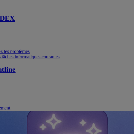
 DEX
vez les problèmes
 tâches informatiques courantes
tline
.
nement