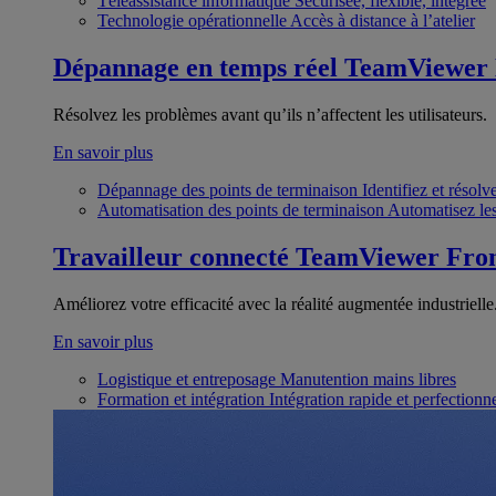
Téléassistance informatique
Sécurisée, flexible, intégrée
Technologie opérationnelle
Accès à distance à l’atelier
Dépannage en temps réel
TeamViewer
Résolvez les problèmes avant qu’ils n’affectent les utilisateurs.
En savoir plus
Dépannage des points de terminaison
Identifiez et résol
Automatisation des points de terminaison
Automatisez les
Travailleur connecté
TeamViewer Fron
Améliorez votre efficacité avec la réalité augmentée industrielle
En savoir plus
Logistique et entreposage
Manutention mains libres
Formation et intégration
Intégration rapide et perfection