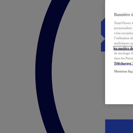
Bannière 
TeamViewer et 
personnaliser 
vous acceptez 
l’utilisation 
analytiques as
en matière de
de stockage d
dans les Para
Téléchargez
Mentions lég