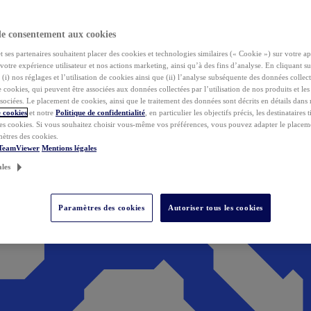
de consentement aux cookies
ses partenaires souhaitent placer des cookies et technologies similaires (« Cookie ») sur votre ap
votre expérience utilisateur et nos actions marketing, ainsi qu’à des fins d’analyse. En cliquant s
(i) nos réglages et l’utilisation de cookies ainsi que (ii) l’analyse subséquente des données collect
de cookies, qui peuvent être associées aux données collectées par l’utilisation de nos produits et le
sociées. Le placement de cookies, ainsi que le traitement des données sont décrits en détails dans
 cookies
et notre
Politique de confidentialité
, en particulier les objectifs précis, les destinataires t
es cookies. Si vous souhaitez choisir vous-même vos préférences, vous pouvez adapter le placem
mètres des cookies.
 TeamViewer
Mentions légales
ales
Paramètres des cookies
Autoriser tous les cookies