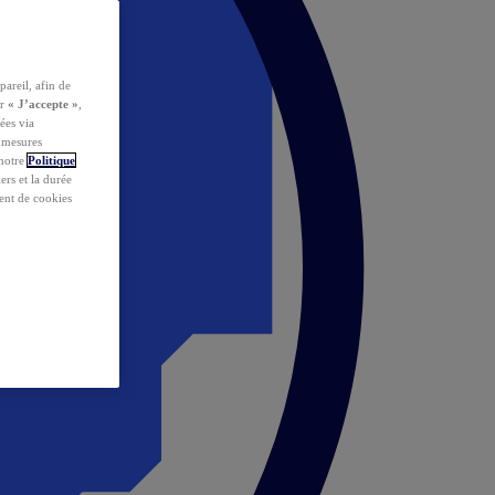
pareil, afin de
ur
« J’accepte »
,
ées via
s mesures
 notre
Politique
iers et la durée
ent de cookies