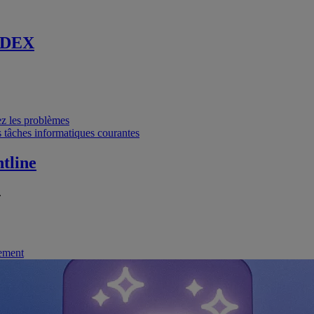
 DEX
vez les problèmes
 tâches informatiques courantes
tline
.
nement