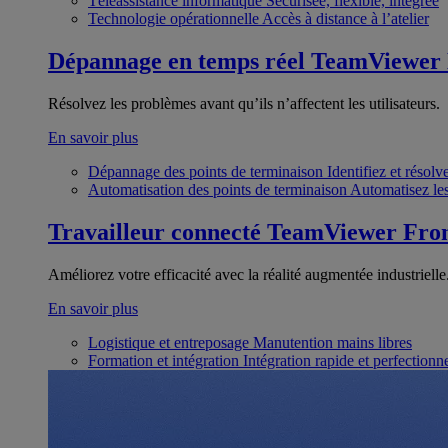
Téléassistance informatique
Sécurisée, flexible, intégrée
Technologie opérationnelle
Accès à distance à l’atelier
Dépannage en temps réel
TeamViewer
Résolvez les problèmes avant qu’ils n’affectent les utilisateurs.
En savoir plus
Dépannage des points de terminaison
Identifiez et résol
Automatisation des points de terminaison
Automatisez les
Travailleur connecté
TeamViewer Fron
Améliorez votre efficacité avec la réalité augmentée industrielle
En savoir plus
Logistique et entreposage
Manutention mains libres
Formation et intégration
Intégration rapide et perfection