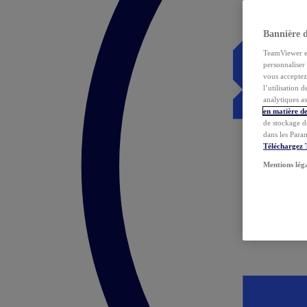
Bannière 
TeamViewer et 
personnaliser 
vous acceptez 
l’utilisation 
analytiques as
en matière de
de stockage d
dans les Para
Téléchargez
Mentions lég