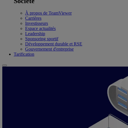
Société
À propos de TeamViewer
Carrières
Investisseurs
Espace actualités
Leadership
Sponsoring sportif
Développement durable et RSE
Gouvernement d'entreprise
Tarification