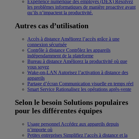
Expérience numérique des employés (DEX)
Résolvez
les problèmes informatiques de manière proactive avant
qu’ils n’impactent la productivité.
Autres cas d’utilisation
Accès à distance
Améliorez l’accès grâce à une
connexion sécurisée
Contrôle à distance
Contrôlez les appareils
indépendamment de la plateforme
Bureau à distance
Améliorez la productivité où que
vous soyez
Wake-on-LAN
Autorisez l’activation à distance des
appareils
Partage d’écran
Communication visuelle en temps réel
Smart Service
Rationalisez les opérations après-vente
Selon le besoin
Solutions populaires
pour les différentes équipes
Usage personnel
Accédez aux appareils depuis
n’importe où
Petites entreprises
Simplifiez l’accès à distance et la