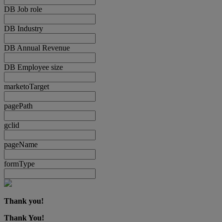
DB Job role
DB Industry
DB Annual Revenue
DB Employee size
marketoTarget
pagePath
gclid
pageName
formType
Thank you!
Thank You!