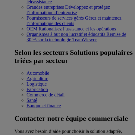
téléassistance
Grandes entreprises
Développez et protégez
l’informatique d’entreprise
Fournisseurs de services gérés
Gérez et maintenez
l’informatique des clients
OEM
Rationalisez l’assistance et les opérations
Organismes à but non lucratif et éducatifs
Remise de
30 % sur la technologie TeamViewer
Selon les secteurs
Solutions populaires
triées par secteur
Automobile
Agriculture
Logistique
Fabrication
Commerce de détail
Santé
Banque et finance
Contacter notre équipe commerciale
Vous avez besoin d’aide pour choisir la solution adaptée,