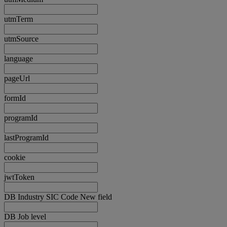
utmTerm
utmSource
language
pageUrl
formId
programId
lastProgramId
cookie
jwtToken
DB Industry SIC Code New field
DB Job level