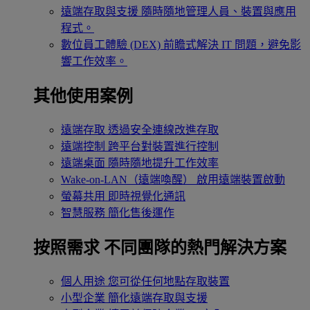
遠端存取與支援
隨時隨地管理人員、裝置與應用
程式。
數位員工體驗 (DEX)
前瞻式解決 IT 問題，避免影
響工作效率。
其他使用案例
遠端存取
透過安全連線改進存取
遠端控制
跨平台對裝置進行控制
遠端桌面
隨時隨地提升工作效率
Wake-on-LAN（遠端喚醒）
啟用遠端裝置啟動
螢幕共用
即時視覺化通訊
智慧服務
簡化售後運作
按照需求
不同團隊的熱門解決方案
個人用途
您可從任何地點存取裝置
小型企業
簡化遠端存取與支援