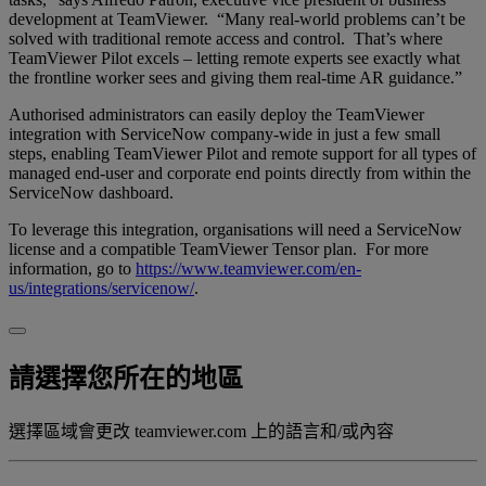
development at TeamViewer. “Many real-world problems can’t be
solved with traditional remote access and control. That’s where
TeamViewer Pilot excels – letting remote experts see exactly what
the frontline worker sees and giving them real-time AR guidance.”
Authorised administrators can easily deploy the TeamViewer
integration with ServiceNow company-wide in just a few small
steps, enabling TeamViewer Pilot and remote support for all types of
managed end-user and corporate end points directly from within the
ServiceNow dashboard.
To leverage this integration, organisations will need a ServiceNow
license and a compatible TeamViewer Tensor plan. For more
information, go to
https://www.teamviewer.com/en-
us/integrations/servicenow/
.
請選擇您所在的地區
選擇區域會更改 teamviewer.com 上的語言和/或內容