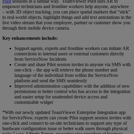
Pilot
sessions in a similar way. TeamViewer Pilot uses AR to
empower technicians and frontline workers help anyone, anywhere
– with 3D object tracking, you can place spatial markers that “stick”
to real-world objects, highlight things and add text annotations in the
live video stream that your employee, partner or customer show you
through their mobile device camera.
Key enhancements include:
Support agents, experts and frontline workers can initiate AR
connections to internal users or external customers directly
from ServiceNow Incidents
Create and share Pilot session invites to anyone via SMS with
one-click – the app will retrieve the phone number and
language of the individual from within the ServiceNow
platform and send the SMS seamlessly
Improved administration capabilities with the addition of new
permissions to better control who has access to the integration
and easier setup for unattended device access and
customizable widget
“
With our newly updated TeamViewer Enterprise Integration app
for ServiceNow, experts can create Pilot support session invites with
one-click and connect to on-site technicians to support any type of
hardware configuration issue or better walk users through physical
tasks,” says Alfredo Patron, executive vice president of business