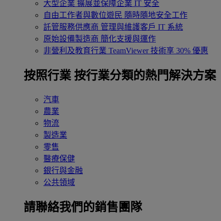
大型企業
擴展並保障企業 IT 安全
自由工作者與數位遊民
隨時隨地安全工作
託管服務供應商
管理與維護客戶 IT 系統
原始設備製造商
簡化支援與運作
非營利及教育行業
TeamViewer 技術享 30% 優惠
按照行業
按行業分類的熱門解決方案
汽車
農業
物流
製造業
零售
醫療保健
銀行與金融
公共領域
請聯絡我們的銷售團隊