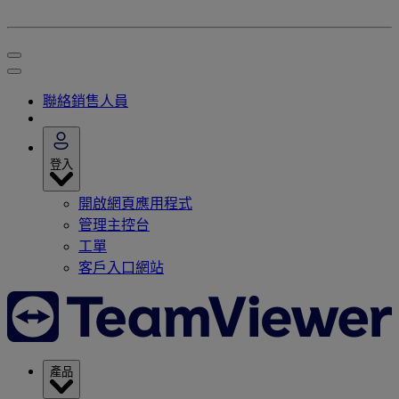
聯絡銷售人員
登入
開啟網頁應用程式
管理主控台
工單
客戶入口網站
產品