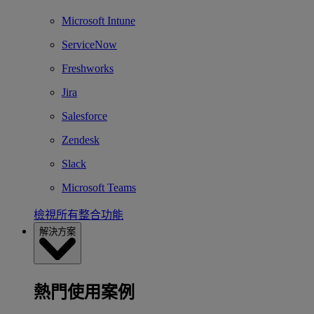
Microsoft Intune
ServiceNow
Freshworks
Jira
Salesforce
Zendesk
Slack
Microsoft Teams
檢視所有整合功能
解決方案
熱門使用案例