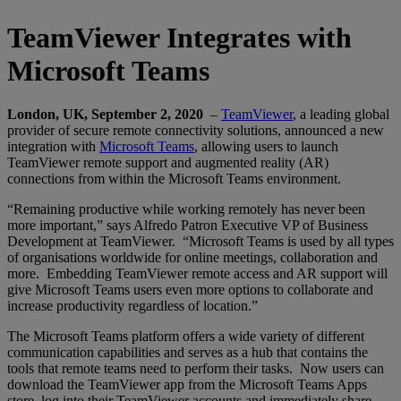
TeamViewer Integrates with
Microsoft Teams
London, UK, September 2, 2020
–
TeamViewer
, a leading global
provider of secure remote connectivity solutions, announced a new
integration with
Microsoft Teams
, allowing users to launch
TeamViewer remote support and augmented reality (AR)
connections from within the Microsoft Teams environment.
“Remaining productive while working remotely has never been
more important,” says Alfredo Patron Executive VP of Business
Development at TeamViewer. “Microsoft Teams is used by all types
of organisations worldwide for online meetings, collaboration and
more. Embedding TeamViewer remote access and AR support will
give Microsoft Teams users even more options to collaborate and
increase productivity regardless of location.”
The Microsoft Teams platform offers a wide variety of different
communication capabilities and serves as a hub that contains the
tools that remote teams need to perform their tasks. Now users can
download the TeamViewer app from the Microsoft Teams Apps
store, log into their TeamViewer accounts and immediately share