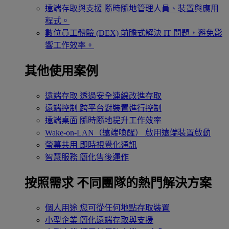
遠端存取與支援
隨時隨地管理人員、裝置與應用
程式。
數位員工體驗 (DEX)
前瞻式解決 IT 問題，避免影
響工作效率。
其他使用案例
遠端存取
透過安全連線改進存取
遠端控制
跨平台對裝置進行控制
遠端桌面
隨時隨地提升工作效率
Wake-on-LAN（遠端喚醒）
啟用遠端裝置啟動
螢幕共用
即時視覺化通訊
智慧服務
簡化售後運作
按照需求
不同團隊的熱門解決方案
個人用途
您可從任何地點存取裝置
小型企業
簡化遠端存取與支援