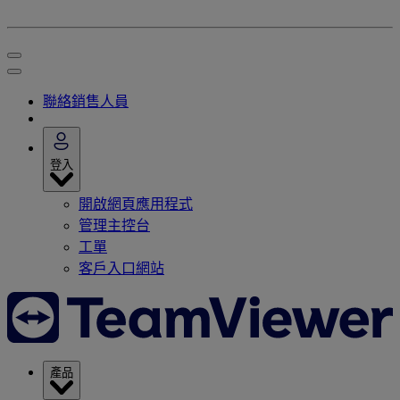
聯絡銷售人員
登入
開啟網頁應用程式
管理主控台
工單
客戶入口網站
產品