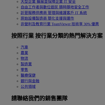
大型企業
擴展並保障企業 IT 安全
自由工作者與數位遊民
隨時隨地安全工作
託管服務供應商
管理與維護客戶 IT 系統
原始設備製造商
簡化支援與運作
非營利及教育行業
TeamViewer 技術享 30% 優惠
按照行業
按行業分類的熱門解決方案
汽車
農業
物流
製造業
零售
醫療保健
銀行與金融
公共領域
請聯絡我們的銷售團隊