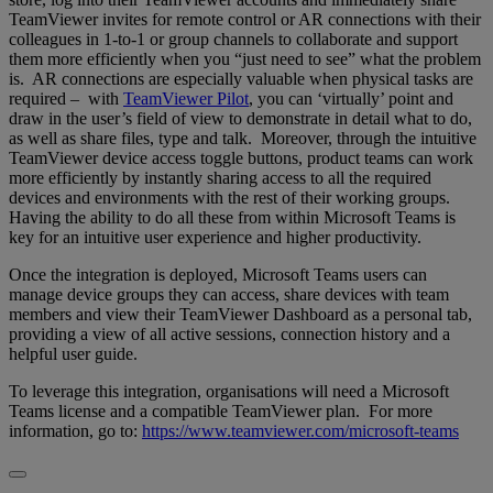
TeamViewer invites for remote control or AR connections with their
colleagues in 1-to-1 or group channels to collaborate and support
them more efficiently when you “just need to see” what the problem
is. AR connections are especially valuable when physical tasks are
required – with
TeamViewer Pilot
, you can ‘virtually’ point and
draw in the user’s field of view to demonstrate in detail what to do,
as well as share files, type and talk. Moreover, through the intuitive
TeamViewer device access toggle buttons, product teams can work
more efficiently by instantly sharing access to all the required
devices and environments with the rest of their working groups.
Having the ability to do all these from within Microsoft Teams is
key for an intuitive user experience and higher productivity.
Once the integration is deployed, Microsoft Teams users can
manage device groups they can access, share devices with team
members and view their TeamViewer Dashboard as a personal tab,
providing a view of all active sessions, connection history and a
helpful user guide.
To leverage this integration, organisations will need a Microsoft
Teams license and a compatible TeamViewer plan. For more
information, go to:
https://www.teamviewer.com/microsoft-teams