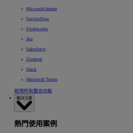
Microsoft Intune
ServiceNow
Freshworks
Jira
Salesforce
Zendesk
Slack
Microsoft Teams
檢視所有整合功能
解決方案
熱門使用案例