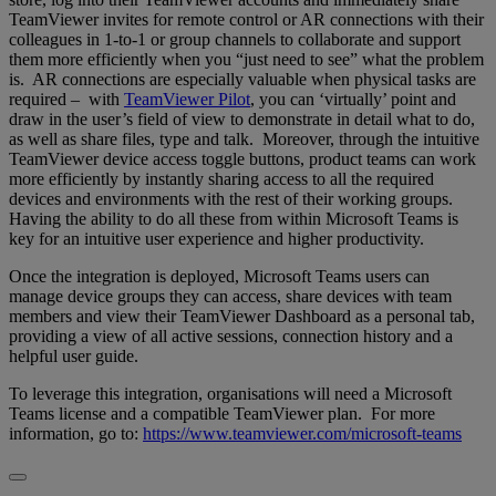
TeamViewer invites for remote control or AR connections with their
colleagues in 1-to-1 or group channels to collaborate and support
them more efficiently when you “just need to see” what the problem
is. AR connections are especially valuable when physical tasks are
required – with
TeamViewer Pilot
, you can ‘virtually’ point and
draw in the user’s field of view to demonstrate in detail what to do,
as well as share files, type and talk. Moreover, through the intuitive
TeamViewer device access toggle buttons, product teams can work
more efficiently by instantly sharing access to all the required
devices and environments with the rest of their working groups.
Having the ability to do all these from within Microsoft Teams is
key for an intuitive user experience and higher productivity.
Once the integration is deployed, Microsoft Teams users can
manage device groups they can access, share devices with team
members and view their TeamViewer Dashboard as a personal tab,
providing a view of all active sessions, connection history and a
helpful user guide.
To leverage this integration, organisations will need a Microsoft
Teams license and a compatible TeamViewer plan. For more
information, go to:
https://www.teamviewer.com/microsoft-teams