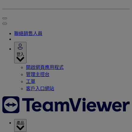
聯絡銷售人員
登入
開啟網頁應用程式
管理主控台
工單
客戶入口網站
產品