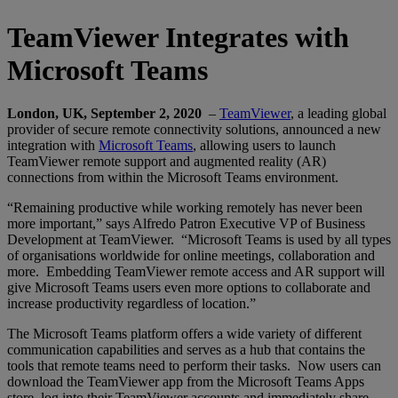
TeamViewer Integrates with
Microsoft Teams
London, UK, September 2, 2020
–
TeamViewer
, a leading global
provider of secure remote connectivity solutions, announced a new
integration with
Microsoft Teams
, allowing users to launch
TeamViewer remote support and augmented reality (AR)
connections from within the Microsoft Teams environment.
“Remaining productive while working remotely has never been
more important,” says Alfredo Patron Executive VP of Business
Development at TeamViewer. “Microsoft Teams is used by all types
of organisations worldwide for online meetings, collaboration and
more. Embedding TeamViewer remote access and AR support will
give Microsoft Teams users even more options to collaborate and
increase productivity regardless of location.”
The Microsoft Teams platform offers a wide variety of different
communication capabilities and serves as a hub that contains the
tools that remote teams need to perform their tasks. Now users can
download the TeamViewer app from the Microsoft Teams Apps
store, log into their TeamViewer accounts and immediately share