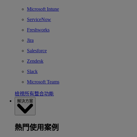
Microsoft Intune
ServiceNow
Freshworks
Jira
Salesforce
Zendesk
Slack
Microsoft Teams
檢視所有整合功能
解決方案
熱門使用案例