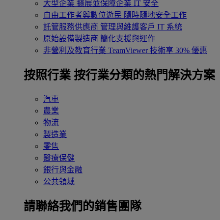
大型企業
擴展並保障企業 IT 安全
自由工作者與數位遊民
隨時隨地安全工作
託管服務供應商
管理與維護客戶 IT 系統
原始設備製造商
簡化支援與運作
非營利及教育行業
TeamViewer 技術享 30% 優惠
按照行業
按行業分類的熱門解決方案
汽車
農業
物流
製造業
零售
醫療保健
銀行與金融
公共領域
請聯絡我們的銷售團隊