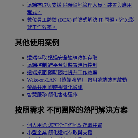
遠端存取與支援
隨時隨地管理人員、裝置與應用
程式。
數位員工體驗 (DEX)
前瞻式解決 IT 問題，避免影
響工作效率。
其他使用案例
遠端存取
透過安全連線改進存取
遠端控制
跨平台對裝置進行控制
遠端桌面
隨時隨地提升工作效率
Wake-on-LAN（遠端喚醒）
啟用遠端裝置啟動
螢幕共用
即時視覺化通訊
智慧服務
簡化售後運作
按照需求
不同團隊的熱門解決方案
個人用途
您可從任何地點存取裝置
小型企業
簡化遠端存取與支援