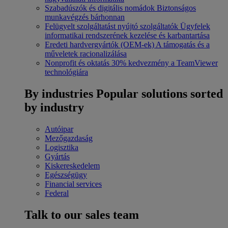
Szabadúszók és digitális nomádok
Biztonságos
munkavégzés bárhonnan
Felügyelt szolgáltatást nyújtó szolgáltatók
Ügyfelek
informatikai rendszerének kezelése és karbantartása
Eredeti hardvergyártók (OEM-ek)
A támogatás és a
műveletek racionalizálása
Nonprofit és oktatás
30% kedvezmény a TeamViewer
technológiára
By industries
Popular solutions sorted
by industry
Autóipar
Mezőgazdaság
Logisztika
Gyártás
Kiskereskedelem
Egészségügy
Financial services
Federal
Talk to our sales team