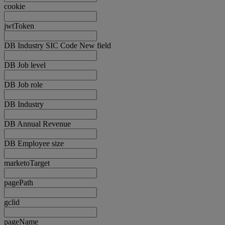
cookie
jwtToken
DB Industry SIC Code New field
DB Job level
DB Job role
DB Industry
DB Annual Revenue
DB Employee size
marketoTarget
pagePath
gclid
pageName