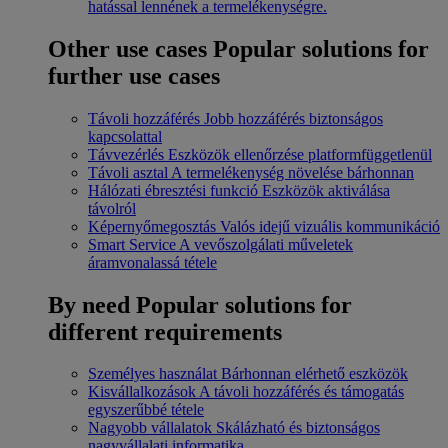
hatással lennének a termelékenységre.
Other use cases
Popular solutions for
further use cases
Távoli hozzáférés
Jobb hozzáférés biztonságos
kapcsolattal
Távvezérlés
Eszközök ellenőrzése platformfüggetlenül
Távoli asztal
A termelékenység növelése bárhonnan
Hálózati ébresztési funkció
Eszközök aktiválása
távolról
Képernyőmegosztás
Valós idejű vizuális kommunikáció
Smart Service
A vevőszolgálati műveletek
áramvonalassá tétele
By need
Popular solutions for
different requirements
Személyes használat
Bárhonnan elérhető eszközök
Kisvállalkozások
A távoli hozzáférés és támogatás
egyszerűbbé tétele
Nagyobb vállalatok
Skálázható és biztonságos
nagyvállalati informatika