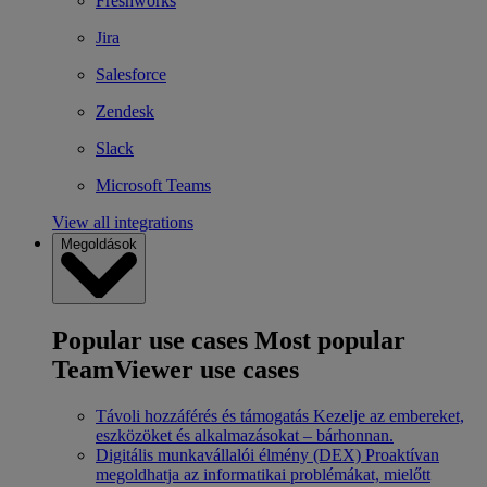
Freshworks
Jira
Salesforce
Zendesk
Slack
Microsoft Teams
View all integrations
Megoldások
Popular use cases
Most popular
TeamViewer use cases
Távoli hozzáférés és támogatás
Kezelje az embereket,
eszközöket és alkalmazásokat – bárhonnan.
Digitális munkavállalói élmény (DEX)
Proaktívan
megoldhatja az informatikai problémákat, mielőtt