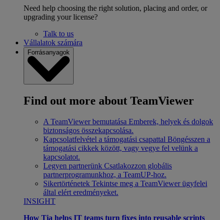
Need help choosing the right solution, placing and order, or
upgrading your license?
Talk to us
Vállalatok számára
Forrásanyagok
Find out more about TeamViewer
A TeamViewer bemutatása
Emberek, helyek és dolgok
biztonságos összekapcsolása.
Kapcsolatfelvétel a támogatási csapattal
Böngésszen a
támogatási cikkek között, vagy vegye fel velünk a
kapcsolatot.
Legyen partnerünk
Csatlakozzon globális
partnerprogramunkhoz, a TeamUP-hoz.
Sikertörténetek
Tekintse meg a TeamViewer ügyfelei
által elért eredményeket.
INSIGHT
How Tia helps IT teams turn fixes into reusable scripts