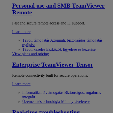
Personal use and SMB
TeamViewer
Remote
Fast and secure remote access and IT support.
Learn more
Távoli támogatás
Azonnali, biztonságos támogatás
nyújtása
Távoli kezelés
Eszközök figyelése és kezelése
View plans and pricing
Enterprise
TeamViewer Tensor
Remote connectivity built for secure operations.
Learn more
Informatikai távtámogatás
Biztonságos, rugalmas,
integrált
Üzemeltetéstechnológia
Műhely távelérése
Real-time troubleshooting