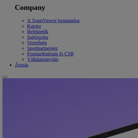
Company
A TeamViewer bemutatása
Karrier
Befektetők
Sajtószoba
Vezetőség
Sportpartnerség
Fenntarthatóság és CSR
Vállalatirányítás
Árazás