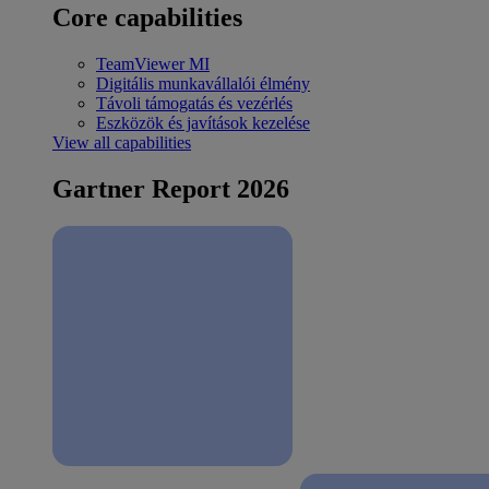
Core capabilities
TeamViewer MI
Digitális munkavállalói élmény
Távoli támogatás és vezérlés
Eszközök és javítások kezelése
View all capabilities
Gartner Report 2026