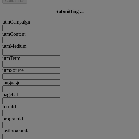
Contact us
Submitting ...
utmCampaign
utmContent
utmMedium
utmTerm
utmSource
language
pageUrl
formId
programId
lastProgramId