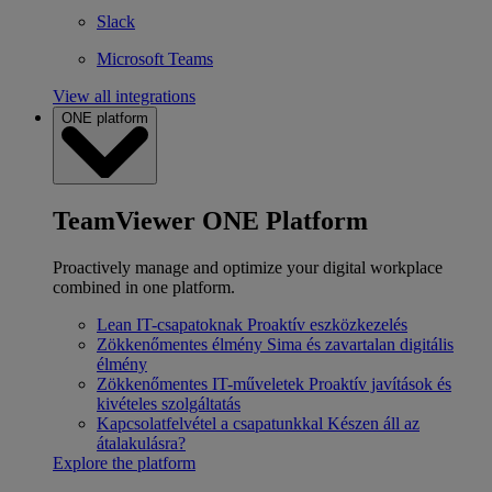
Slack
Microsoft Teams
View all integrations
ONE platform
TeamViewer ONE Platform
Proactively manage and optimize your digital workplace
combined in one platform.
Lean IT-csapatoknak
Proaktív eszközkezelés
Zökkenőmentes élmény
Sima és zavartalan digitális
élmény
Zökkenőmentes IT-műveletek
Proaktív javítások és
kivételes szolgáltatás
Kapcsolatfelvétel a csapatunkkal
Készen áll az
átalakulásra?
Explore the platform