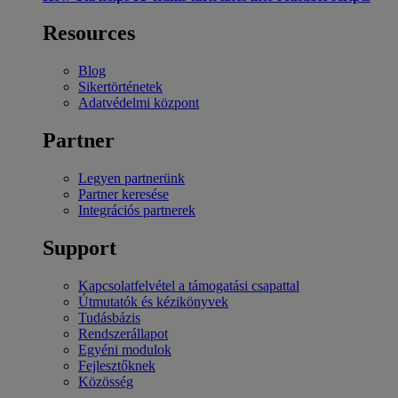
Resources
Blog
Sikertörténetek
Adatvédelmi központ
Partner
Legyen partnerünk
Partner keresése
Integrációs partnerek
Support
Kapcsolatfelvétel a támogatási csapattal
Útmutatók és kézikönyvek
Tudásbázis
Rendszerállapot
Egyéni modulok
Fejlesztőknek
Közösség