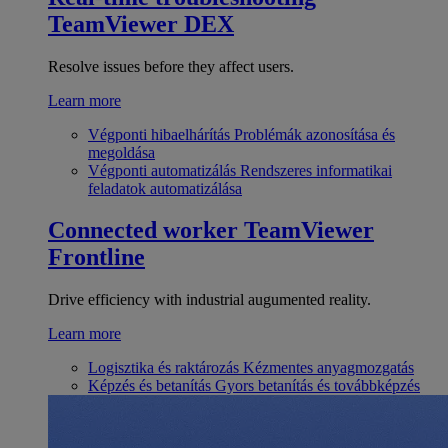
TeamViewer DEX
Resolve issues before they affect users.
Learn more
Végponti hibaelhárítás
Problémák azonosítása és
megoldása
Végponti automatizálás
Rendszeres informatikai
feladatok automatizálása
Connected worker
TeamViewer
Frontline
Drive efficiency with industrial augumented reality.
Learn more
Logisztika és raktározás
Kézmentes anyagmozgatás
Képzés és betanítás
Gyors betanítás és továbbképzés