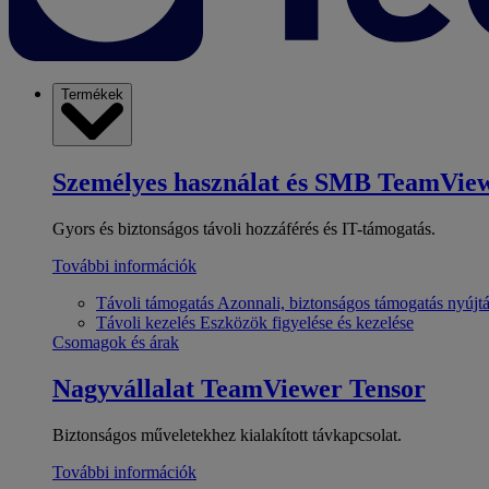
Termékek
Személyes használat és SMB
TeamView
Gyors és biztonságos távoli hozzáférés és IT-támogatás.
További információk
Távoli támogatás
Azonnali, biztonságos támogatás nyújt
Távoli kezelés
Eszközök figyelése és kezelése
Csomagok és árak
Nagyvállalat
TeamViewer Tensor
Biztonságos műveletekhez kialakított távkapcsolat.
További információk