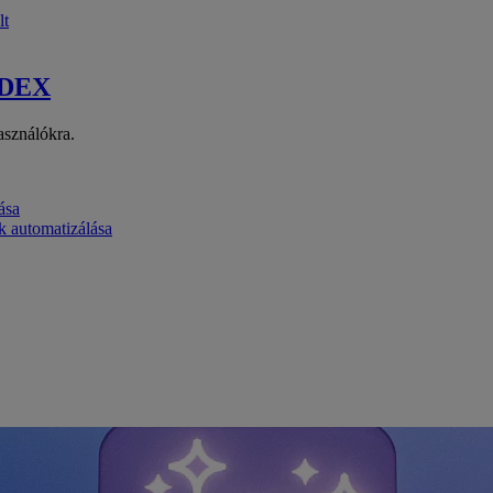
lt
 DEX
asználókra.
ása
k automatizálása