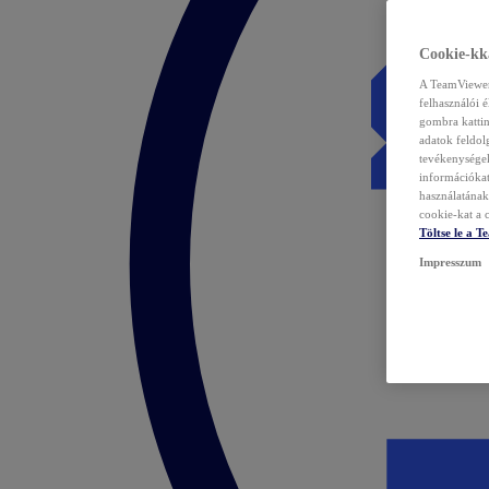
Cookie-kka
A TeamViewer 
felhasználói 
gombra kattin
adatok feldol
tevékenységek
információka
használatának 
cookie-kat a c
Töltse le a 
Impresszum