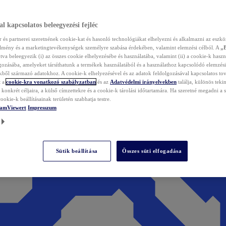
l kapcsolatos beleegyezési fejléc
és partnerei szeretnének cookie-kat és hasonló technológiákat elhelyezni és alkalmazni az eszkö
élmény és a marketingtevékenységek személyre szabása érdekében, valamint elemzési célból. A
„
tva beleegyezik (i) az összes cookie elhelyezésébe és használatába, valamint (ii) a cookie-k haszn
gozásába, amelyeket társíthatunk a termékek használatából és a használathoz kapcsolódó elemzési
ből származó adatokhoz. A cookie-k elhelyezésével és az adatok feldolgozásával kapcsolatos to
t a
cookie-kra vonatkozó szabályzatban
és az
Adatvédelmi irányelvekben
találja, különös tekin
konkrét céljaira, a külső címzettekre és a cookie-k tárolási időtartamára. Ha szeretné megadni a saj
ookie-k beállításainak területén szabhatja testre.
TeamViewert
Impresszum
Sütik beállítása
Összes süti elfogadása