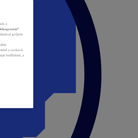
zén a
Beleegyezem”
álatával gyűjtött
vábbi
tettel a cookie-k
át beállításait, a