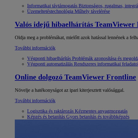
Informatikai távtámogatás
Biztonságos, rugalmas, integrá
Üzemeltetéstechnológia
Műhely távelérése
Valós idejű hibaelhárítás
TeamViewer
Oldja meg a problémákat, mielőtt azok hatással lennének a felh
További információk
Végponti hibaelhárítás
Problémák azonosítása és megold
Végponti automatizálás
Rendszeres informatikai feladato
Online dolgozó
TeamViewer Frontline
Növelje a hatékonyságot az ipari kiterjesztett valósággal.
További információk
Logisztika és raktározás
Kézmentes anyagmozgatás
Képzés és betanítás
Gyors betanítás és továbbképzés