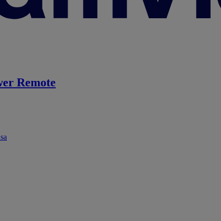
er Remote
ása