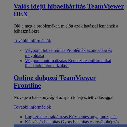
Valós idejű hibaelhárítás
TeamViewer
DEX
Oldja meg a problémákat, mielőtt azok hatással lennének a
felhasználókra.
További információk
Végponti hibaelhárítás
Problémák azonosítása és
megoldása
Végponti automatizálás
Rendszeres informatikai
feladatok automatizálása
Online dolgozó
TeamViewer
Frontline
Növelje a hatékonyságot az ipari kiterjesztett valósággal.
További információk
Logisztika és raktározás
Kézmentes anyagmozgatás
Képzés és betanítás
Gyors betanítás és továbbképzés