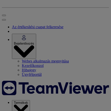
Az értékesítési csapat felkeresése
Bejelentkezés
Webes alkalmazás megnyitása
Kezelőkonzol
Hibajegy
Ügyfélportál
Termékek