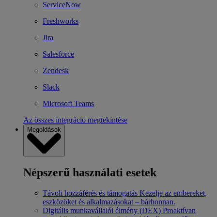
ServiceNow
Freshworks
Jira
Salesforce
Zendesk
Slack
Microsoft Teams
Az összes integráció megtekintése
Megoldások
Népszerű használati esetek
Távoli hozzáférés és támogatás
Kezelje az embereket,
eszközöket és alkalmazásokat – bárhonnan.
Digitális munkavállalói élmény (DEX)
Proaktívan