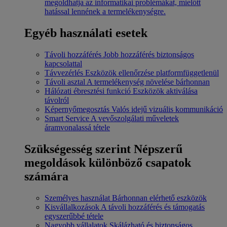
megoldhatja az informatikai problémákat, mielőtt
hatással lennének a termelékenységre.
Egyéb használati esetek
Távoli hozzáférés
Jobb hozzáférés biztonságos
kapcsolattal
Távvezérlés
Eszközök ellenőrzése platformfüggetlenül
Távoli asztal
A termelékenység növelése bárhonnan
Hálózati ébresztési funkció
Eszközök aktiválása
távolról
Képernyőmegosztás
Valós idejű vizuális kommunikáció
Smart Service
A vevőszolgálati műveletek
áramvonalassá tétele
Szükségesség szerint
Népszerű
megoldások különböző csapatok
számára
Személyes használat
Bárhonnan elérhető eszközök
Kisvállalkozások
A távoli hozzáférés és támogatás
egyszerűbbé tétele
Nagyobb vállalatok
Skálázható és biztonságos