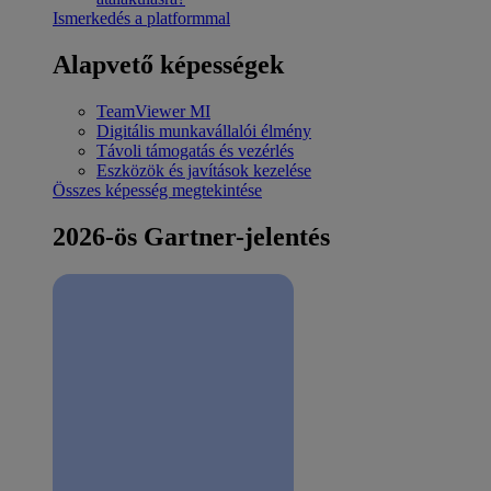
Ismerkedés a platformmal
Alapvető képességek
TeamViewer MI
Digitális munkavállalói élmény
Távoli támogatás és vezérlés
Eszközök és javítások kezelése
Összes képesség megtekintése
2026-ös Gartner-jelentés