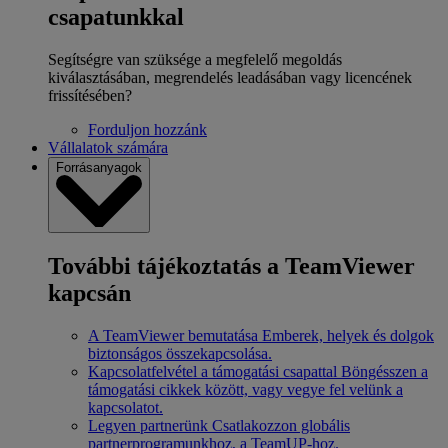
csapatunkkal
Segítségre van szüksége a megfelelő megoldás
kiválasztásában, megrendelés leadásában vagy licencének
frissítésében?
Forduljon hozzánk
Vállalatok számára
Forrásanyagok
További tájékoztatás a TeamViewer
kapcsán
A TeamViewer bemutatása
Emberek, helyek és dolgok
biztonságos összekapcsolása.
Kapcsolatfelvétel a támogatási csapattal
Böngésszen a
támogatási cikkek között, vagy vegye fel velünk a
kapcsolatot.
Legyen partnerünk
Csatlakozzon globális
partnerprogramunkhoz, a TeamUP-hoz.