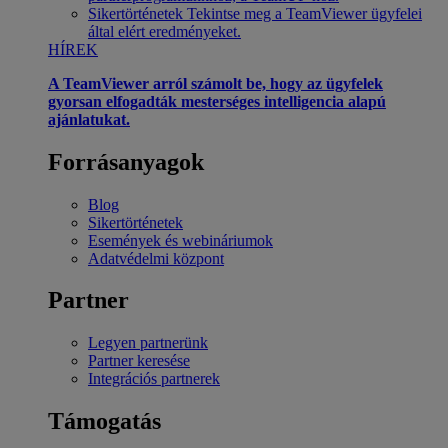
Sikertörténetek
Tekintse meg a TeamViewer ügyfelei
által elért eredményeket.
HÍREK
A TeamViewer arról számolt be, hogy az ügyfelek
gyorsan elfogadták mesterséges intelligencia alapú
ajánlatukat.
Forrásanyagok
Blog
Sikertörténetek
Események és webináriumok
Adatvédelmi központ
Partner
Legyen partnerünk
Partner keresése
Integrációs partnerek
Támogatás