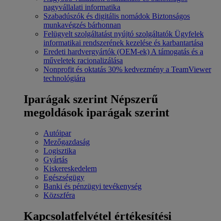
nagyvállalati informatika
Szabadúszók és digitális nomádok
Biztonságos
munkavégzés bárhonnan
Felügyelt szolgáltatást nyújtó szolgáltatók
Ügyfelek
informatikai rendszerének kezelése és karbantartása
Eredeti hardvergyártók (OEM-ek)
A támogatás és a
műveletek racionalizálása
Nonprofit és oktatás
30% kedvezmény a TeamViewer
technológiára
Iparágak szerint
Népszerű
megoldások iparágak szerint
Autóipar
Mezőgazdaság
Logisztika
Gyártás
Kiskereskedelem
Egészségügy
Banki és pénzügyi tevékenység
Közszféra
Kapcsolatfelvétel értékesítési