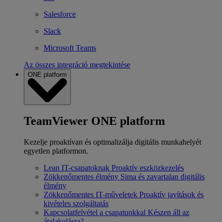
Salesforce
Slack
Microsoft Teams
Az összes integráció megtekintése
ONE platform
TeamViewer ONE platform
Kezelje proaktívan és optimalizálja digitális munkahelyét
egyetlen platformon.
Lean IT-csapatoknak
Proaktív eszközkezelés
Zökkenőmentes élmény
Sima és zavartalan digitális
élmény
Zökkenőmentes IT-műveletek
Proaktív javítások és
kivételes szolgáltatás
Kapcsolatfelvétel a csapatunkkal
Készen áll az
átalakulásra?