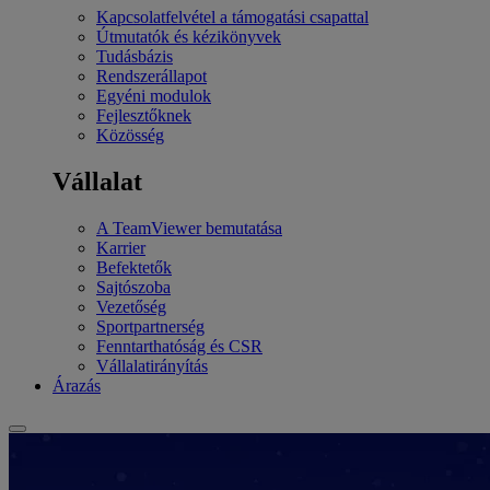
Kapcsolatfelvétel a támogatási csapattal
Útmutatók és kézikönyvek
Tudásbázis
Rendszerállapot
Egyéni modulok
Fejlesztőknek
Közösség
Vállalat
A TeamViewer bemutatása
Karrier
Befektetők
Sajtószoba
Vezetőség
Sportpartnerség
Fenntarthatóság és CSR
Vállalatirányítás
Árazás