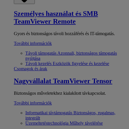
Személyes használat és SMB
TeamViewer Remote
Gyors és biztonságos távoli hozzáférés és IT-támogatás.
További információk
Távoli támogatás
Azonnali, biztonságos támogatás
nyújtása
Távoli kezelés
Eszközök figyelése és kezelése
Csomagok és árak
Nagyvállalat
TeamViewer Tensor
Biztonságos műveletekhez kialakított távkapcsolat.
További információk
Informatikai távtámogatás
Biztonságos, rugalmas,
integrált
Üzemeltetéstechnológia
Műhely távelérése