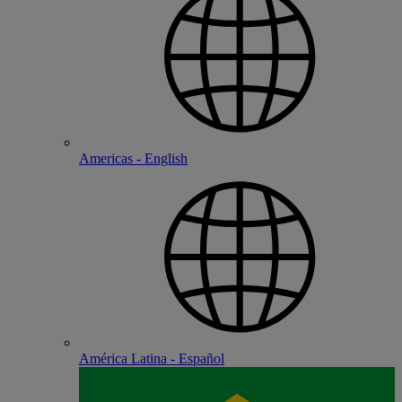
Americas - English
América Latina - Español