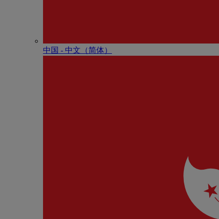
中国 - 中⽂（简体）