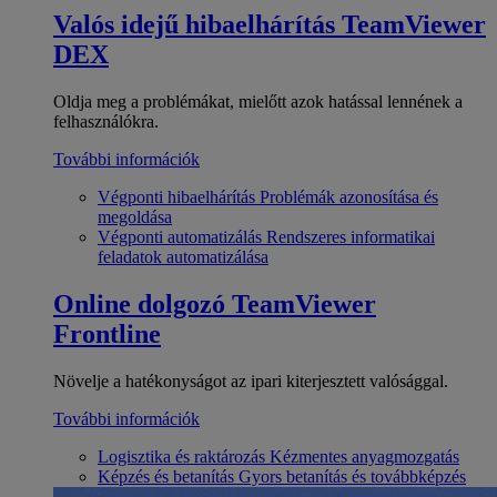
Valós idejű hibaelhárítás
TeamViewer
DEX
Oldja meg a problémákat, mielőtt azok hatással lennének a
felhasználókra.
További információk
Végponti hibaelhárítás
Problémák azonosítása és
megoldása
Végponti automatizálás
Rendszeres informatikai
feladatok automatizálása
Online dolgozó
TeamViewer
Frontline
Növelje a hatékonyságot az ipari kiterjesztett valósággal.
További információk
Logisztika és raktározás
Kézmentes anyagmozgatás
Képzés és betanítás
Gyors betanítás és továbbképzés