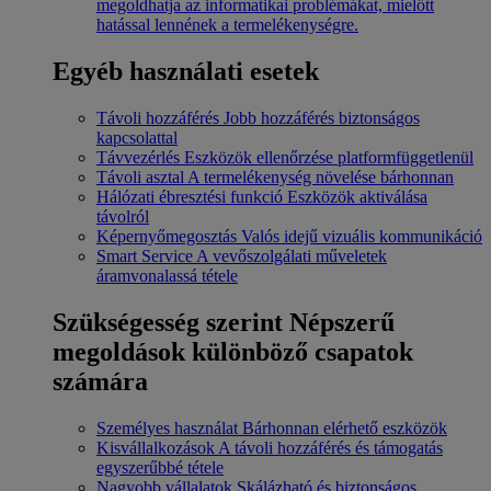
megoldhatja az informatikai problémákat, mielőtt
hatással lennének a termelékenységre.
Egyéb használati esetek
Távoli hozzáférés
Jobb hozzáférés biztonságos
kapcsolattal
Távvezérlés
Eszközök ellenőrzése platformfüggetlenül
Távoli asztal
A termelékenység növelése bárhonnan
Hálózati ébresztési funkció
Eszközök aktiválása
távolról
Képernyőmegosztás
Valós idejű vizuális kommunikáció
Smart Service
A vevőszolgálati műveletek
áramvonalassá tétele
Szükségesség szerint
Népszerű
megoldások különböző csapatok
számára
Személyes használat
Bárhonnan elérhető eszközök
Kisvállalkozások
A távoli hozzáférés és támogatás
egyszerűbbé tétele
Nagyobb vállalatok
Skálázható és biztonságos