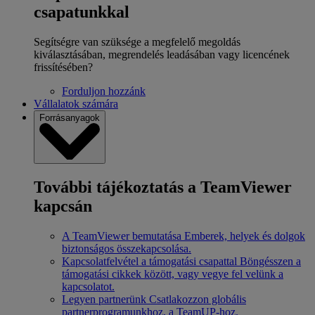
csapatunkkal
Segítségre van szüksége a megfelelő megoldás
kiválasztásában, megrendelés leadásában vagy licencének
frissítésében?
Forduljon hozzánk
Vállalatok számára
Forrásanyagok
További tájékoztatás a TeamViewer
kapcsán
A TeamViewer bemutatása
Emberek, helyek és dolgok
biztonságos összekapcsolása.
Kapcsolatfelvétel a támogatási csapattal
Böngésszen a
támogatási cikkek között, vagy vegye fel velünk a
kapcsolatot.
Legyen partnerünk
Csatlakozzon globális
partnerprogramunkhoz, a TeamUP-hoz.