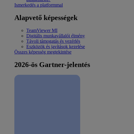
Ismerkedés a platformmal
Alapvető képességek
TeamViewer MI
Digitális munkavállalói élmény
Távoli támogatás és vezérlés
Eszközök és javítások kezelése
Összes képesség megtekintése
2026-ös Gartner-jelentés