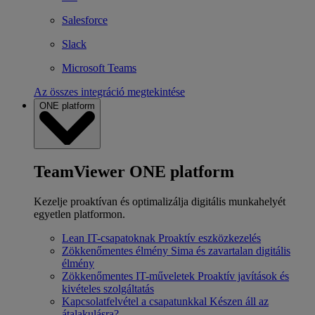
Salesforce
Slack
Microsoft Teams
Az összes integráció megtekintése
ONE platform
TeamViewer ONE platform
Kezelje proaktívan és optimalizálja digitális munkahelyét
egyetlen platformon.
Lean IT-csapatoknak
Proaktív eszközkezelés
Zökkenőmentes élmény
Sima és zavartalan digitális
élmény
Zökkenőmentes IT-műveletek
Proaktív javítások és
kivételes szolgáltatás
Kapcsolatfelvétel a csapatunkkal
Készen áll az
átalakulásra?