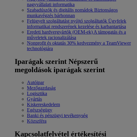
nagyvállalati informatika
Szabadúszók és digitális nomádok
Biztonságos
munkavégzés bárhonnan
Felügyelt szolgáltatást nyújtó szolgáltatók
Ügyfelek
informatikai rendszerének kezelése és karbantartása
Eredeti hardvergyártók (OEM-ek)
A támogatás és a
műveletek racionalizálása
Nonprofit és oktatás
30% kedvezmény a TeamViewer
technológiára
Iparágak szerint
Népszerű
megoldások iparágak szerint
Autóipar
Mezőgazdaság
Logisztika
Gyártás
Kiskereskedelem
Egészségügy
Banki és pénzügyi tevékenység
Közszféra
Kapcsolatfelvétel értékesítési