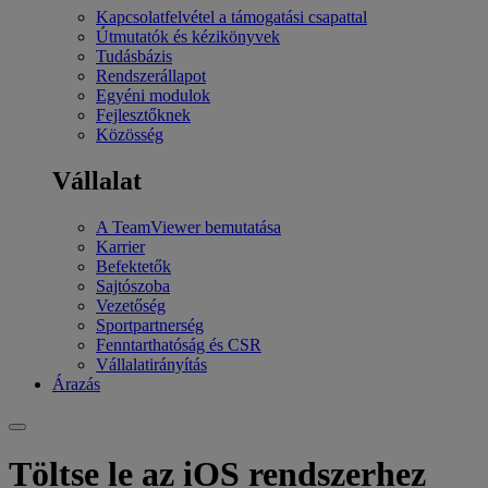
Kapcsolatfelvétel a támogatási csapattal
Útmutatók és kézikönyvek
Tudásbázis
Rendszerállapot
Egyéni modulok
Fejlesztőknek
Közösség
Vállalat
A TeamViewer bemutatása
Karrier
Befektetők
Sajtószoba
Vezetőség
Sportpartnerség
Fenntarthatóság és CSR
Vállalatirányítás
Árazás
Töltse le az iOS rendszerhez