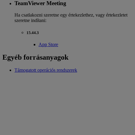
TeamViewer Meeting
Ha csatlakozni szeretne egy értekezlethez, vagy értekezletet
szeretne indítani:
15.44.3
App Store
Egyéb forrásanyagok
Támogatott operációs rendszerek