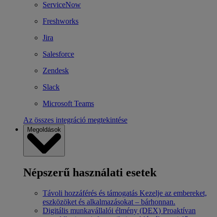
ServiceNow
Freshworks
Jira
Salesforce
Zendesk
Slack
Microsoft Teams
Az összes integráció megtekintése
Megoldások
Népszerű használati esetek
Távoli hozzáférés és támogatás
Kezelje az embereket,
eszközöket és alkalmazásokat – bárhonnan.
Digitális munkavállalói élmény (DEX)
Proaktívan