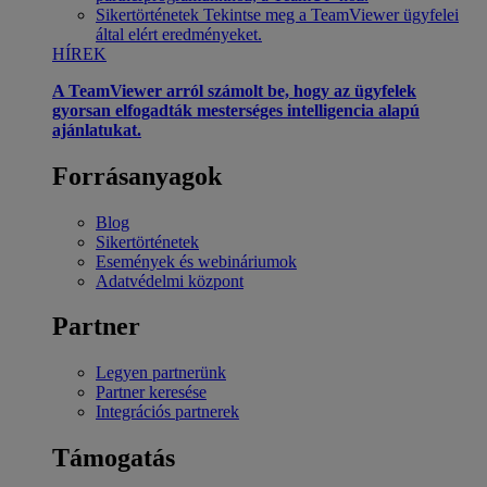
Sikertörténetek
Tekintse meg a TeamViewer ügyfelei
által elért eredményeket.
HÍREK
A TeamViewer arról számolt be, hogy az ügyfelek
gyorsan elfogadták mesterséges intelligencia alapú
ajánlatukat.
Forrásanyagok
Blog
Sikertörténetek
Események és webináriumok
Adatvédelmi központ
Partner
Legyen partnerünk
Partner keresése
Integrációs partnerek
Támogatás