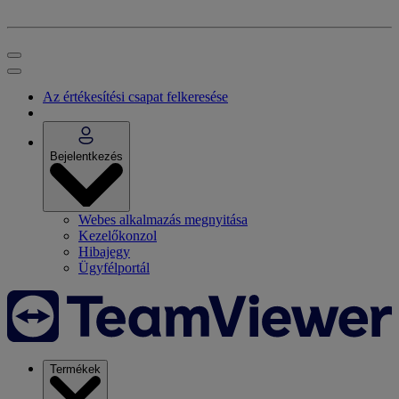
Az értékesítési csapat felkeresése
Bejelentkezés
Webes alkalmazás megnyitása
Kezelőkonzol
Hibajegy
Ügyfélportál
Termékek