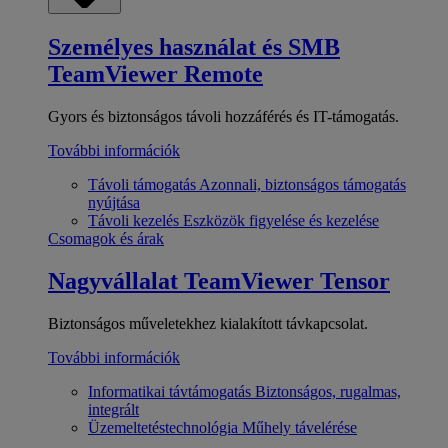
Személyes használat és SMB
TeamViewer Remote
Gyors és biztonságos távoli hozzáférés és IT-támogatás.
További információk
Távoli támogatás
Azonnali, biztonságos támogatás
nyújtása
Távoli kezelés
Eszközök figyelése és kezelése
Csomagok és árak
Nagyvállalat
TeamViewer Tensor
Biztonságos műveletekhez kialakított távkapcsolat.
További információk
Informatikai távtámogatás
Biztonságos, rugalmas,
integrált
Üzemeltetéstechnológia
Műhely távelérése