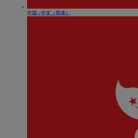
中国 - 中⽂（简体）