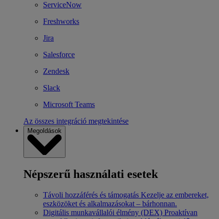
ServiceNow
Freshworks
Jira
Salesforce
Zendesk
Slack
Microsoft Teams
Az összes integráció megtekintése
Megoldások
Népszerű használati esetek
Távoli hozzáférés és támogatás
Kezelje az embereket,
eszközöket és alkalmazásokat – bárhonnan.
Digitális munkavállalói élmény (DEX)
Proaktívan