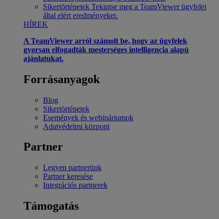
Sikertörténetek
Tekintse meg a TeamViewer ügyfelei
által elért eredményeket.
HÍREK
A TeamViewer arról számolt be, hogy az ügyfelek
gyorsan elfogadták mesterséges intelligencia alapú
ajánlatukat.
Forrásanyagok
Blog
Sikertörténetek
Események és webináriumok
Adatvédelmi központ
Partner
Legyen partnerünk
Partner keresése
Integrációs partnerek
Támogatás