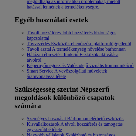
megoldhatja az informatikai problémákat, mielőtt
hatással lennének a termelékenységre.
Egyéb használati esetek
Távoli hozzáférés
Jobb hozzáférés biztonságos
kapcsolattal
Távvezérlés
Eszközök ellenőrzése platformfüggetlenül
Távoli asztal
A termelékenység növelése bárhonnan
Hálózati ébresztési funkció
Eszközök aktiválása
távolról
Képernyőmegosztás
Valós idejű vizuális kommunikáció
Smart Service
A vevőszolgálati műveletek
áramvonalassá tétele
Szükségesség szerint
Népszerű
megoldások különböző csapatok
számára
Személyes használat
Bárhonnan elérhető eszközök
Kisvállalkozások
A távoli hozzáférés és támogatás
egyszerűbbé tétele
Nagyobb vállalatok
Skálázható és biztonságos