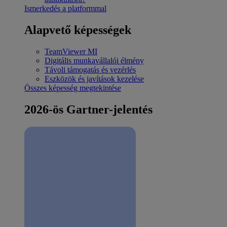
Ismerkedés a platformmal
Alapvető képességek
TeamViewer MI
Digitális munkavállalói élmény
Távoli támogatás és vezérlés
Eszközök és javítások kezelése
Összes képesség megtekintése
2026-ös Gartner-jelentés