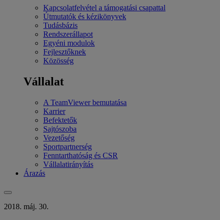
Kapcsolatfelvétel a támogatási csapattal
Útmutatók és kézikönyvek
Tudásbázis
Rendszerállapot
Egyéni modulok
Fejlesztőknek
Közösség
Vállalat
A TeamViewer bemutatása
Karrier
Befektetők
Sajtószoba
Vezetőség
Sportpartnerség
Fenntarthatóság és CSR
Vállalatirányítás
Árazás
2018. máj. 30.