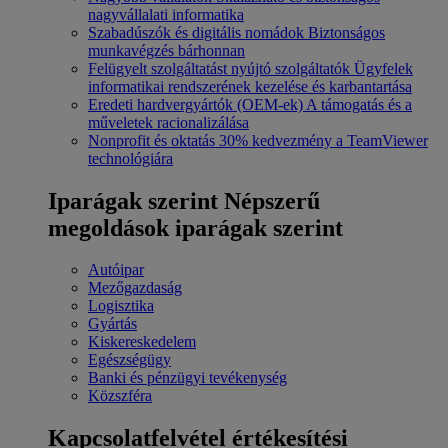
nagyvállalati informatika
Szabadúszók és digitális nomádok
Biztonságos
munkavégzés bárhonnan
Felügyelt szolgáltatást nyújtó szolgáltatók
Ügyfelek
informatikai rendszerének kezelése és karbantartása
Eredeti hardvergyártók (OEM-ek)
A támogatás és a
műveletek racionalizálása
Nonprofit és oktatás
30% kedvezmény a TeamViewer
technológiára
Iparágak szerint
Népszerű
megoldások iparágak szerint
Autóipar
Mezőgazdaság
Logisztika
Gyártás
Kiskereskedelem
Egészségügy
Banki és pénzügyi tevékenység
Közszféra
Kapcsolatfelvétel értékesítési