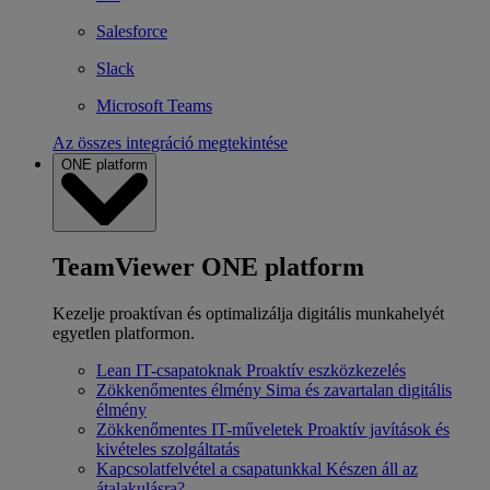
Salesforce
Slack
Microsoft Teams
Az összes integráció megtekintése
ONE platform
TeamViewer ONE platform
Kezelje proaktívan és optimalizálja digitális munkahelyét
egyetlen platformon.
Lean IT-csapatoknak
Proaktív eszközkezelés
Zökkenőmentes élmény
Sima és zavartalan digitális
élmény
Zökkenőmentes IT-műveletek
Proaktív javítások és
kivételes szolgáltatás
Kapcsolatfelvétel a csapatunkkal
Készen áll az
átalakulásra?