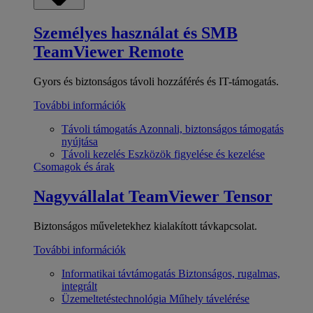
Személyes használat és SMB
TeamViewer Remote
Gyors és biztonságos távoli hozzáférés és IT-támogatás.
További információk
Távoli támogatás
Azonnali, biztonságos támogatás
nyújtása
Távoli kezelés
Eszközök figyelése és kezelése
Csomagok és árak
Nagyvállalat
TeamViewer Tensor
Biztonságos műveletekhez kialakított távkapcsolat.
További információk
Informatikai távtámogatás
Biztonságos, rugalmas,
integrált
Üzemeltetéstechnológia
Műhely távelérése