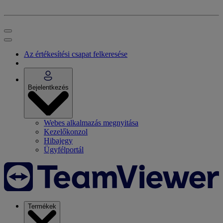
Az értékesítési csapat felkeresése
Bejelentkezés
Webes alkalmazás megnyitása
Kezelőkonzol
Hibajegy
Ügyfélportál
Termékek