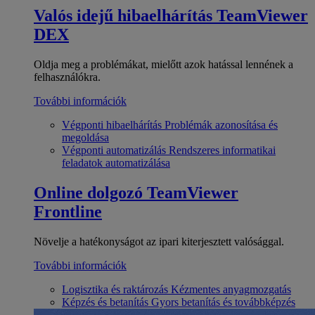
Valós idejű hibaelhárítás
TeamViewer
DEX
Oldja meg a problémákat, mielőtt azok hatással lennének a
felhasználókra.
További információk
Végponti hibaelhárítás
Problémák azonosítása és
megoldása
Végponti automatizálás
Rendszeres informatikai
feladatok automatizálása
Online dolgozó
TeamViewer
Frontline
Növelje a hatékonyságot az ipari kiterjesztett valósággal.
További információk
Logisztika és raktározás
Kézmentes anyagmozgatás
Képzés és betanítás
Gyors betanítás és továbbképzés