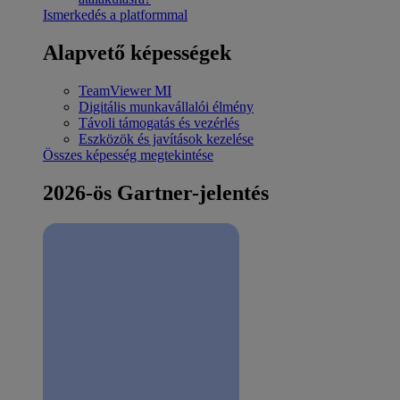
Ismerkedés a platformmal
Alapvető képességek
TeamViewer MI
Digitális munkavállalói élmény
Távoli támogatás és vezérlés
Eszközök és javítások kezelése
Összes képesség megtekintése
2026-ös Gartner-jelentés