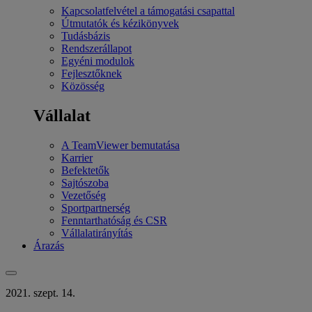
Kapcsolatfelvétel a támogatási csapattal
Útmutatók és kézikönyvek
Tudásbázis
Rendszerállapot
Egyéni modulok
Fejlesztőknek
Közösség
Vállalat
A TeamViewer bemutatása
Karrier
Befektetők
Sajtószoba
Vezetőség
Sportpartnerség
Fenntarthatóság és CSR
Vállalatirányítás
Árazás
2021. szept. 14.