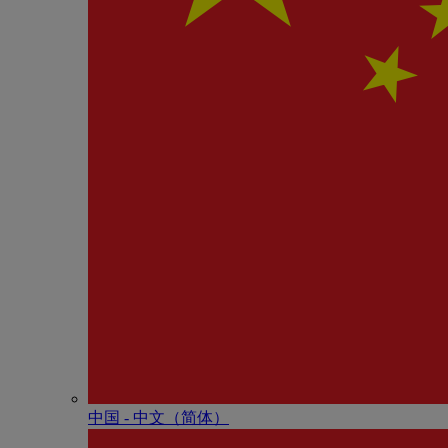
中国 - 中⽂（简体）