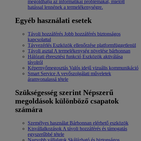
megoldhatja az informatikai problémákat, mielőtt
hatással lennének a termelékenységre.
Egyéb használati esetek
Távoli hozzáférés
Jobb hozzáférés biztonságos
kapcsolattal
Távvezérlés
Eszközök ellenőrzése platformfüggetlenül
Távoli asztal
A termelékenység növelése bárhonnan
Hálózati ébresztési funkció
Eszközök aktiválása
távolról
Képernyőmegosztás
Valós idejű vizuális kommunikáció
Smart Service
A vevőszolgálati műveletek
áramvonalassá tétele
Szükségesség szerint
Népszerű
megoldások különböző csapatok
számára
Személyes használat
Bárhonnan elérhető eszközök
Kisvállalkozások
A távoli hozzáférés és támogatás
egyszerűbbé tétele
Nagyobb vállalatok
Skálázható és biztonságos