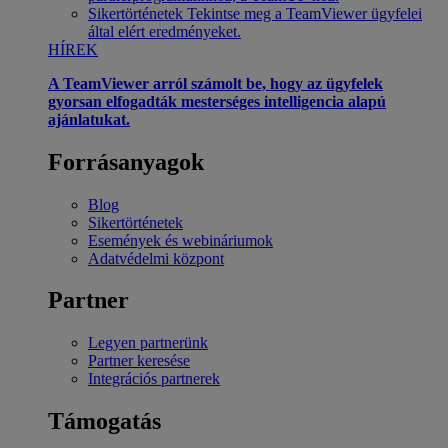
Sikertörténetek
Tekintse meg a TeamViewer ügyfelei
által elért eredményeket.
HÍREK
A TeamViewer arról számolt be, hogy az ügyfelek
gyorsan elfogadták mesterséges intelligencia alapú
ajánlatukat.
Forrásanyagok
Blog
Sikertörténetek
Események és webináriumok
Adatvédelmi központ
Partner
Legyen partnerünk
Partner keresése
Integrációs partnerek
Támogatás