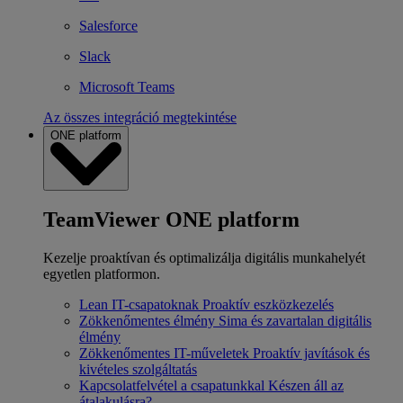
Salesforce
Slack
Microsoft Teams
Az összes integráció megtekintése
ONE platform
TeamViewer ONE platform
Kezelje proaktívan és optimalizálja digitális munkahelyét
egyetlen platformon.
Lean IT-csapatoknak
Proaktív eszközkezelés
Zökkenőmentes élmény
Sima és zavartalan digitális
élmény
Zökkenőmentes IT-műveletek
Proaktív javítások és
kivételes szolgáltatás
Kapcsolatfelvétel a csapatunkkal
Készen áll az
átalakulásra?