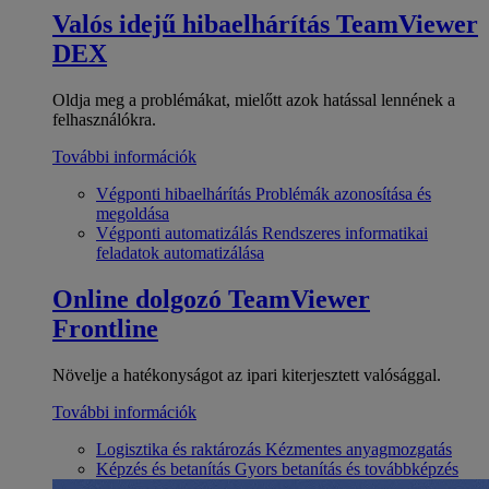
Valós idejű hibaelhárítás
TeamViewer
DEX
Oldja meg a problémákat, mielőtt azok hatással lennének a
felhasználókra.
További információk
Végponti hibaelhárítás
Problémák azonosítása és
megoldása
Végponti automatizálás
Rendszeres informatikai
feladatok automatizálása
Online dolgozó
TeamViewer
Frontline
Növelje a hatékonyságot az ipari kiterjesztett valósággal.
További információk
Logisztika és raktározás
Kézmentes anyagmozgatás
Képzés és betanítás
Gyors betanítás és továbbképzés