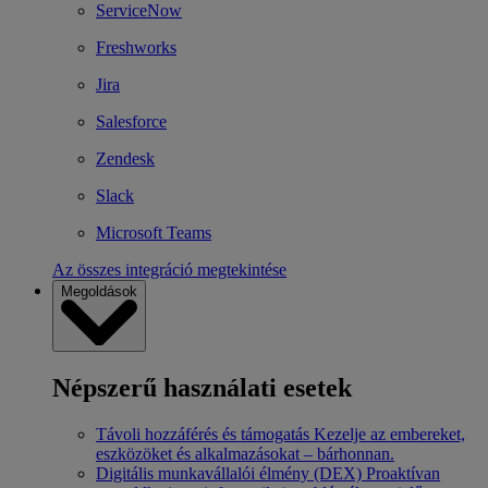
ServiceNow
Freshworks
Jira
Salesforce
Zendesk
Slack
Microsoft Teams
Az összes integráció megtekintése
Megoldások
Népszerű használati esetek
Távoli hozzáférés és támogatás
Kezelje az embereket,
eszközöket és alkalmazásokat – bárhonnan.
Digitális munkavállalói élmény (DEX)
Proaktívan