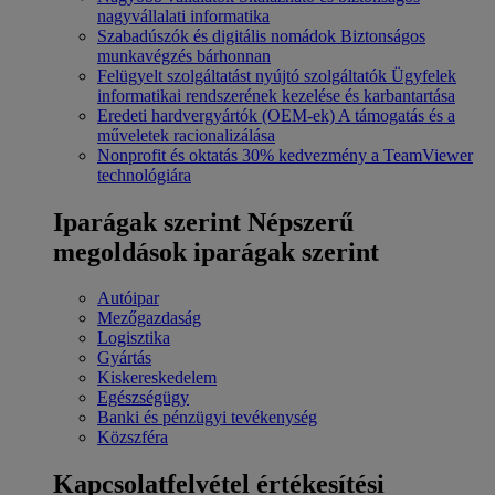
nagyvállalati informatika
Szabadúszók és digitális nomádok
Biztonságos
munkavégzés bárhonnan
Felügyelt szolgáltatást nyújtó szolgáltatók
Ügyfelek
informatikai rendszerének kezelése és karbantartása
Eredeti hardvergyártók (OEM-ek)
A támogatás és a
műveletek racionalizálása
Nonprofit és oktatás
30% kedvezmény a TeamViewer
technológiára
Iparágak szerint
Népszerű
megoldások iparágak szerint
Autóipar
Mezőgazdaság
Logisztika
Gyártás
Kiskereskedelem
Egészségügy
Banki és pénzügyi tevékenység
Közszféra
Kapcsolatfelvétel értékesítési