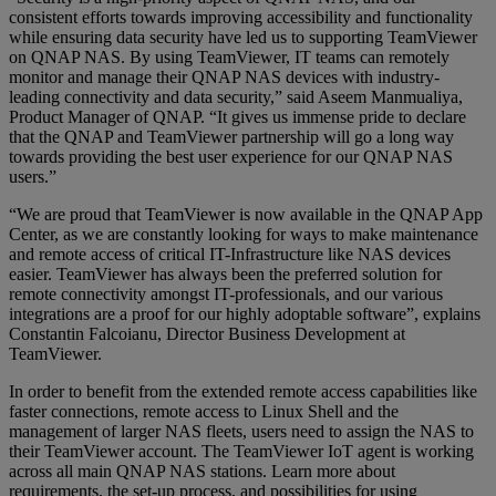
consistent efforts towards improving accessibility and functionality
while ensuring data security have led us to supporting TeamViewer
on QNAP NAS. By using TeamViewer, IT teams can remotely
monitor and manage their QNAP NAS devices with industry-
leading connectivity and data security,” said Aseem Manmualiya,
Product Manager of QNAP. “It gives us immense pride to declare
that the QNAP and TeamViewer partnership will go a long way
towards providing the best user experience for our QNAP NAS
users.”
“We are proud that TeamViewer is now available in the QNAP App
Center, as we are constantly looking for ways to make maintenance
and remote access of critical IT-Infrastructure like NAS devices
easier. TeamViewer has always been the preferred solution for
remote connectivity amongst IT-professionals, and our various
integrations are a proof for our highly adoptable software”, explains
Constantin Falcoianu, Director Business Development at
TeamViewer.
In order to benefit from the extended remote access capabilities like
faster connections, remote access to Linux Shell and the
management of larger NAS fleets, users need to assign the NAS to
their TeamViewer account. The TeamViewer IoT agent is working
across all main QNAP NAS stations. Learn more about
requirements, the set-up process, and possibilities for using