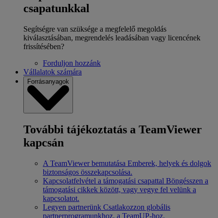
csapatunkkal
Segítségre van szüksége a megfelelő megoldás
kiválasztásában, megrendelés leadásában vagy licencének
frissítésében?
Forduljon hozzánk
Vállalatok számára
Forrásanyagok
További tájékoztatás a TeamViewer
kapcsán
A TeamViewer bemutatása
Emberek, helyek és dolgok
biztonságos összekapcsolása.
Kapcsolatfelvétel a támogatási csapattal
Böngésszen a
támogatási cikkek között, vagy vegye fel velünk a
kapcsolatot.
Legyen partnerünk
Csatlakozzon globális
partnerprogramunkhoz, a TeamUP-hoz.