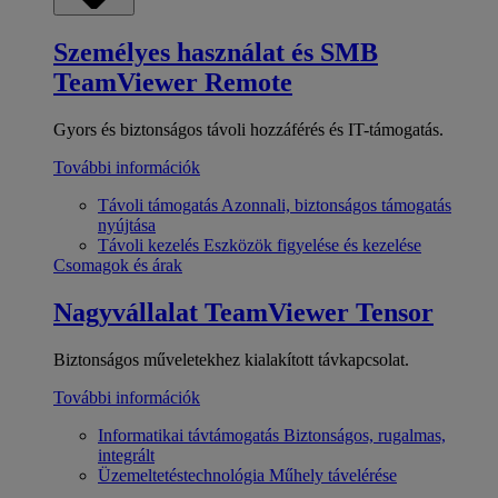
Személyes használat és SMB
TeamViewer Remote
Gyors és biztonságos távoli hozzáférés és IT-támogatás.
További információk
Távoli támogatás
Azonnali, biztonságos támogatás
nyújtása
Távoli kezelés
Eszközök figyelése és kezelése
Csomagok és árak
Nagyvállalat
TeamViewer Tensor
Biztonságos műveletekhez kialakított távkapcsolat.
További információk
Informatikai távtámogatás
Biztonságos, rugalmas,
integrált
Üzemeltetéstechnológia
Műhely távelérése