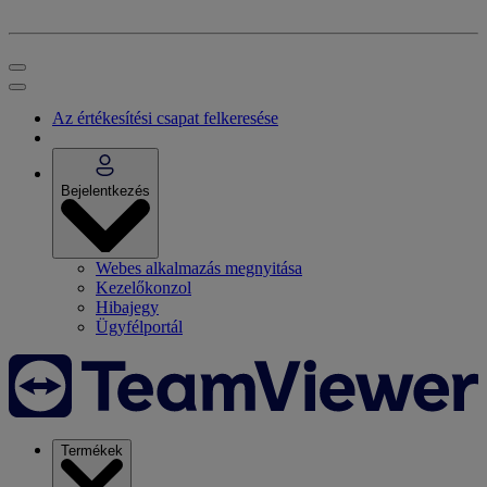
Az értékesítési csapat felkeresése
Bejelentkezés
Webes alkalmazás megnyitása
Kezelőkonzol
Hibajegy
Ügyfélportál
Termékek