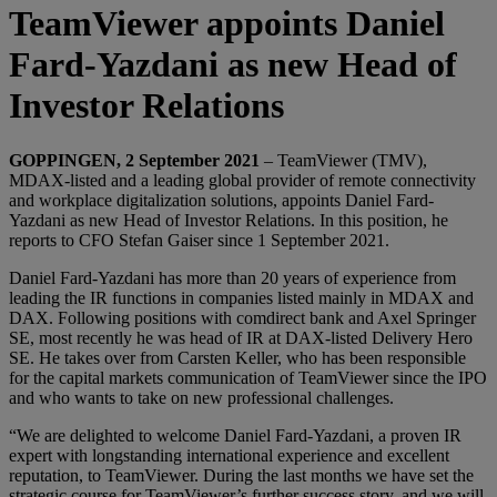
TeamViewer appoints Daniel
Fard-Yazdani as new Head of
Investor Relations
GOPPINGEN, 2 September 2021
– TeamViewer (TMV),
MDAX-listed and a leading global provider of remote connectivity
and workplace digitalization solutions, appoints Daniel Fard-
Yazdani as new Head of Investor Relations. In this position, he
reports to CFO Stefan Gaiser since 1 September 2021.
Daniel Fard-Yazdani has more than 20 years of experience from
leading the IR functions in companies listed mainly in MDAX and
DAX. Following positions with comdirect bank and Axel Springer
SE, most recently he was head of IR at DAX-listed Delivery Hero
SE. He takes over from Carsten Keller, who has been responsible
for the capital markets communication of TeamViewer since the IPO
and who wants to take on new professional challenges.
“We are delighted to welcome Daniel Fard-Yazdani, a proven IR
expert with longstanding international experience and excellent
reputation, to TeamViewer. During the last months we have set the
strategic course for TeamViewer’s further success story, and we will