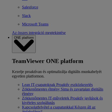
Salesforce
Slack
Microsoft Teams
Az összes integráció megtekintése
ONE platform
TeamViewer ONE platform
Kezelje proaktívan és optimalizálja digitális munkahelyét
egyetlen platformon.
Lean IT-csapatoknak
Proaktív eszközkezelés
Zökkenőmentes élmény
Sima és zavartalan digitális
élmény
Zökkenőmentes IT-műveletek
Proaktív javítások és
kivételes szolgáltatás
Kapcsolatfelvétel a csapatunkkal
Készen áll az
átalakulásra?