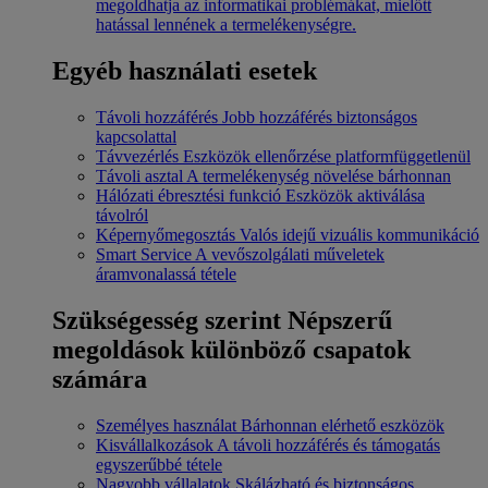
megoldhatja az informatikai problémákat, mielőtt
hatással lennének a termelékenységre.
Egyéb használati esetek
Távoli hozzáférés
Jobb hozzáférés biztonságos
kapcsolattal
Távvezérlés
Eszközök ellenőrzése platformfüggetlenül
Távoli asztal
A termelékenység növelése bárhonnan
Hálózati ébresztési funkció
Eszközök aktiválása
távolról
Képernyőmegosztás
Valós idejű vizuális kommunikáció
Smart Service
A vevőszolgálati műveletek
áramvonalassá tétele
Szükségesség szerint
Népszerű
megoldások különböző csapatok
számára
Személyes használat
Bárhonnan elérhető eszközök
Kisvállalkozások
A távoli hozzáférés és támogatás
egyszerűbbé tétele
Nagyobb vállalatok
Skálázható és biztonságos