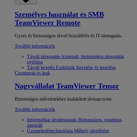
Személyes használat és SMB
TeamViewer Remote
Gyors és biztonságos távoli hozzáférés és IT-támogatás.
További információk
Távoli támogatás
Azonnali, biztonságos támogatás
nyújtása
Távoli kezelés
Eszközök figyelése és kezelése
Csomagok és árak
Nagyvállalat
TeamViewer Tensor
Biztonságos műveletekhez kialakított távkapcsolat.
További információk
Informatikai távtámogatás
Biztonságos, rugalmas,
integrált
Üzemeltetéstechnológia
Műhely távelérése