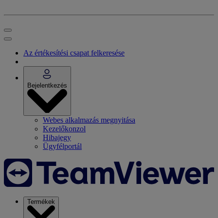
Az értékesítési csapat felkeresése
Bejelentkezés
Webes alkalmazás megnyitása
Kezelőkonzol
Hibajegy
Ügyfélportál
Termékek