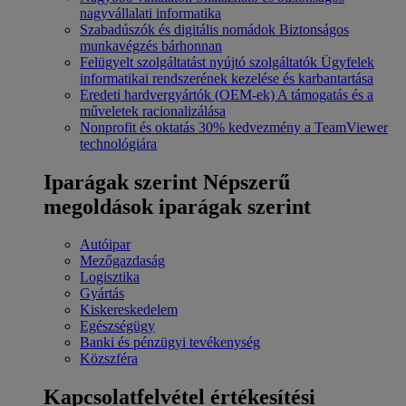
nagyvállalati informatika
Szabadúszók és digitális nomádok
Biztonságos
munkavégzés bárhonnan
Felügyelt szolgáltatást nyújtó szolgáltatók
Ügyfelek
informatikai rendszerének kezelése és karbantartása
Eredeti hardvergyártók (OEM-ek)
A támogatás és a
műveletek racionalizálása
Nonprofit és oktatás
30% kedvezmény a TeamViewer
technológiára
Iparágak szerint
Népszerű
megoldások iparágak szerint
Autóipar
Mezőgazdaság
Logisztika
Gyártás
Kiskereskedelem
Egészségügy
Banki és pénzügyi tevékenység
Közszféra
Kapcsolatfelvétel értékesítési