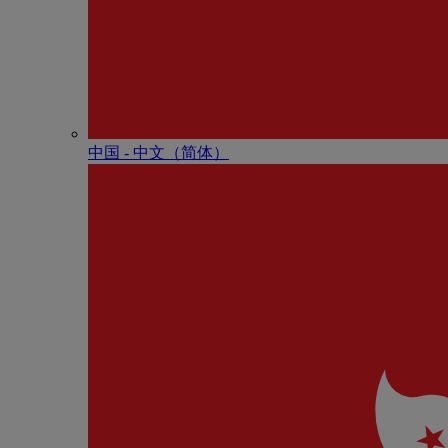
中国 - 中⽂（简体）