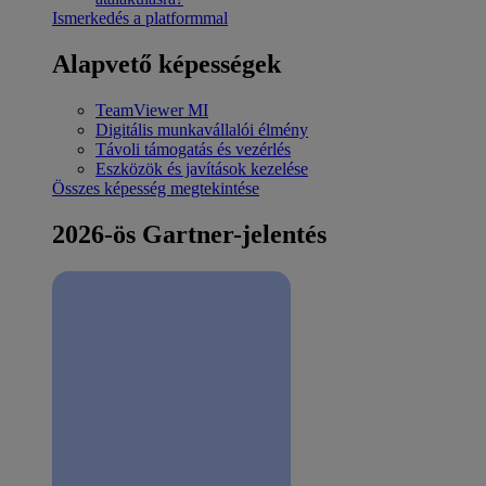
Ismerkedés a platformmal
Alapvető képességek
TeamViewer MI
Digitális munkavállalói élmény
Távoli támogatás és vezérlés
Eszközök és javítások kezelése
Összes képesség megtekintése
2026-ös Gartner-jelentés