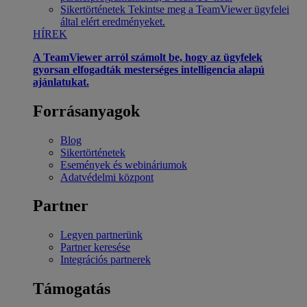
Sikertörténetek
Tekintse meg a TeamViewer ügyfelei
által elért eredményeket.
HÍREK
A TeamViewer arról számolt be, hogy az ügyfelek
gyorsan elfogadták mesterséges intelligencia alapú
ajánlatukat.
Forrásanyagok
Blog
Sikertörténetek
Események és webináriumok
Adatvédelmi központ
Partner
Legyen partnerünk
Partner keresése
Integrációs partnerek
Támogatás