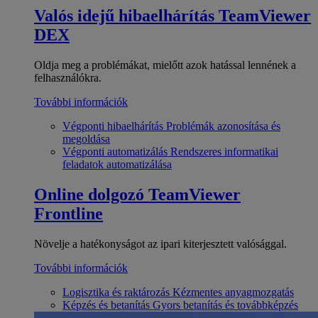
Valós idejű hibaelhárítás
TeamViewer
DEX
Oldja meg a problémákat, mielőtt azok hatással lennének a
felhasználókra.
További információk
Végponti hibaelhárítás
Problémák azonosítása és
megoldása
Végponti automatizálás
Rendszeres informatikai
feladatok automatizálása
Online dolgozó
TeamViewer
Frontline
Növelje a hatékonyságot az ipari kiterjesztett valósággal.
További információk
Logisztika és raktározás
Kézmentes anyagmozgatás
Képzés és betanítás
Gyors betanítás és továbbképzés