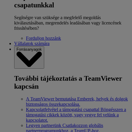
csapatunkkal
Segítségre van szüksége a megfelelő megoldás
kiválasztásában, megrendelés leadásában vagy licencének
frissítésében?
Forduljon hozzánk
Vállalatok számára
Forrásanyagok
További tájékoztatás a TeamViewer
kapcsán
A TeamViewer bemutatása
Emberek, helyek és dolgok
biztonságos összekapcsolása.
Kapcsolatfelvétel a támogatási csapattal
Böngésszen a
támogatási cikkek között, vagy vegye fel velünk a
kapcsolatot.
Legyen partnerünk
Csatlakozzon globális
partnerprogramunkhoz, a TeamUP-hoz.