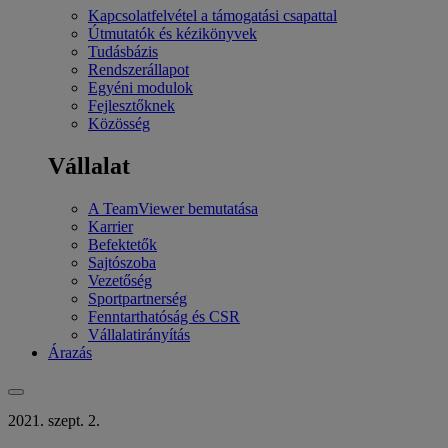
Kapcsolatfelvétel a támogatási csapattal
Útmutatók és kézikönyvek
Tudásbázis
Rendszerállapot
Egyéni modulok
Fejlesztőknek
Közösség
Vállalat
A TeamViewer bemutatása
Karrier
Befektetők
Sajtószoba
Vezetőség
Sportpartnerség
Fenntarthatóság és CSR
Vállalatirányítás
Árazás
2021. szept. 2.