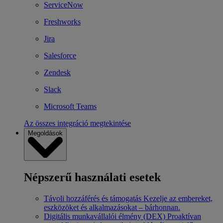
ServiceNow
Freshworks
Jira
Salesforce
Zendesk
Slack
Microsoft Teams
Az összes integráció megtekintése
Megoldások
Népszerű használati esetek
Távoli hozzáférés és támogatás
Kezelje az embereket,
eszközöket és alkalmazásokat – bárhonnan.
Digitális munkavállalói élmény (DEX)
Proaktívan