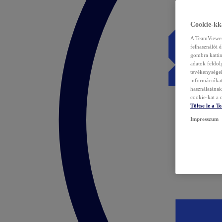
Cookie-kka
A TeamViewer 
felhasználói 
gombra kattin
adatok feldol
tevékenységek
információka
használatának 
cookie-kat a c
Töltse le a 
Impresszum