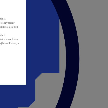
zén a
Beleegyezem”
álatával gyűjtött
vábbi
tettel a cookie-k
át beállításait, a