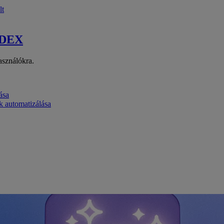
lt
 DEX
asználókra.
ása
k automatizálása