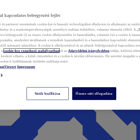
l kapcsolatos beleegyezési fejléc
és partnerei szeretnének cookie-kat és hasonló technológiákat elhelyezni és alkalmazni az eszkö
élmény és a marketingtevékenységek személyre szabása érdekében, valamint elemzési célból. A
„
tva beleegyezik (i) az összes cookie elhelyezésébe és használatába, valamint (ii) a cookie-k haszn
gozásába, amelyeket társíthatunk a termékek használatából és a használathoz kapcsolódó elemzési
ből származó adatokhoz. A cookie-k elhelyezésével és az adatok feldolgozásával kapcsolatos to
t a
cookie-kra vonatkozó szabályzatban
és az
Adatvédelmi irányelvekben
találja, különös tekin
konkrét céljaira, a külső címzettekre és a cookie-k tárolási időtartamára. Ha szeretné megadni a saj
ookie-k beállításainak területén szabhatja testre.
TeamViewert
Impresszum
Sütik beállítása
Összes süti elfogadása