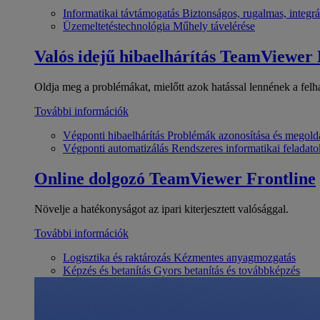
Informatikai távtámogatás
Biztonságos, rugalmas, integrá
Üzemeltetéstechnológia
Műhely távelérése
Valós idejű hibaelhárítás
TeamViewer
Oldja meg a problémákat, mielőtt azok hatással lennének a felh
További információk
Végponti hibaelhárítás
Problémák azonosítása és megold
Végponti automatizálás
Rendszeres informatikai feladato
Online dolgozó
TeamViewer Frontline
Növelje a hatékonyságot az ipari kiterjesztett valósággal.
További információk
Logisztika és raktározás
Kézmentes anyagmozgatás
Képzés és betanítás
Gyors betanítás és továbbképzés