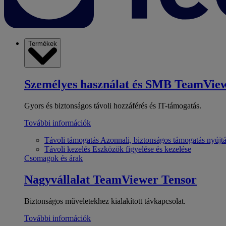
Termékek
Személyes használat és SMB
TeamView
Gyors és biztonságos távoli hozzáférés és IT-támogatás.
További információk
Távoli támogatás
Azonnali, biztonságos támogatás nyújt
Távoli kezelés
Eszközök figyelése és kezelése
Csomagok és árak
Nagyvállalat
TeamViewer Tensor
Biztonságos műveletekhez kialakított távkapcsolat.
További információk