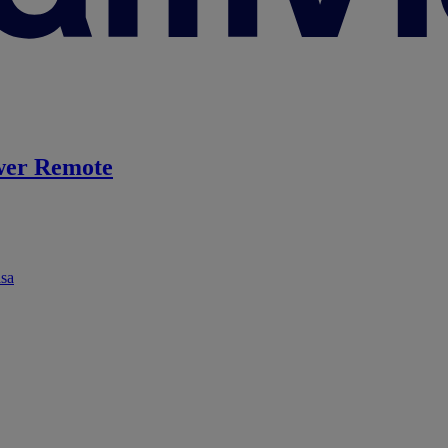
er Remote
ása