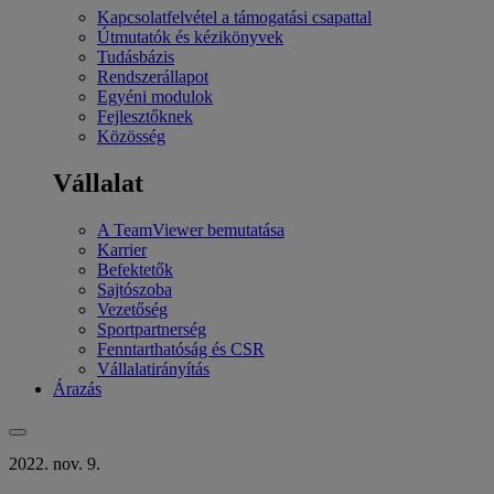
Kapcsolatfelvétel a támogatási csapattal
Útmutatók és kézikönyvek
Tudásbázis
Rendszerállapot
Egyéni modulok
Fejlesztőknek
Közösség
Vállalat
A TeamViewer bemutatása
Karrier
Befektetők
Sajtószoba
Vezetőség
Sportpartnerség
Fenntarthatóság és CSR
Vállalatirányítás
Árazás
2022. nov. 9.