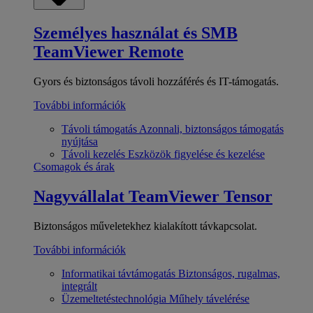
Személyes használat és SMB
TeamViewer Remote
Gyors és biztonságos távoli hozzáférés és IT-támogatás.
További információk
Távoli támogatás
Azonnali, biztonságos támogatás
nyújtása
Távoli kezelés
Eszközök figyelése és kezelése
Csomagok és árak
Nagyvállalat
TeamViewer Tensor
Biztonságos műveletekhez kialakított távkapcsolat.
További információk
Informatikai távtámogatás
Biztonságos, rugalmas,
integrált
Üzemeltetéstechnológia
Műhely távelérése