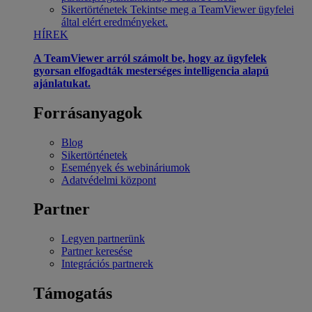
Sikertörténetek
Tekintse meg a TeamViewer ügyfelei
által elért eredményeket.
HÍREK
A TeamViewer arról számolt be, hogy az ügyfelek
gyorsan elfogadták mesterséges intelligencia alapú
ajánlatukat.
Forrásanyagok
Blog
Sikertörténetek
Események és webináriumok
Adatvédelmi központ
Partner
Legyen partnerünk
Partner keresése
Integrációs partnerek
Támogatás