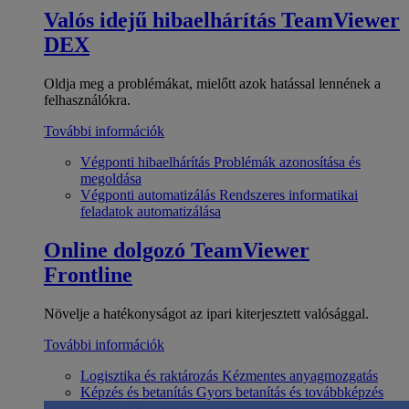
Valós idejű hibaelhárítás
TeamViewer
DEX
Oldja meg a problémákat, mielőtt azok hatással lennének a
felhasználókra.
További információk
Végponti hibaelhárítás
Problémák azonosítása és
megoldása
Végponti automatizálás
Rendszeres informatikai
feladatok automatizálása
Online dolgozó
TeamViewer
Frontline
Növelje a hatékonyságot az ipari kiterjesztett valósággal.
További információk
Logisztika és raktározás
Kézmentes anyagmozgatás
Képzés és betanítás
Gyors betanítás és továbbképzés