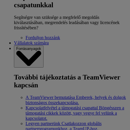
csapatunkkal
Segítségre van szüksége a megfelelő megoldás
kiválasztásában, megrendelés leadásában vagy licencének
frissítésében?
Forduljon hozzánk
Vállalatok számára
Forrásanyagok
További tájékoztatás a TeamViewer
kapcsán
A TeamViewer bemutatása
Emberek, helyek és dolgok
biztonságos összekapcsolása.
Kapcsolatfelvétel a támogatási csapattal
Böngésszen a
támogatási cikkek között, vagy vegye fel velünk a
kapcsolatot.
Legyen partnerünk
Csatlakozzon globális
partnerprogramunkhoz, a TeamUP-hoz.