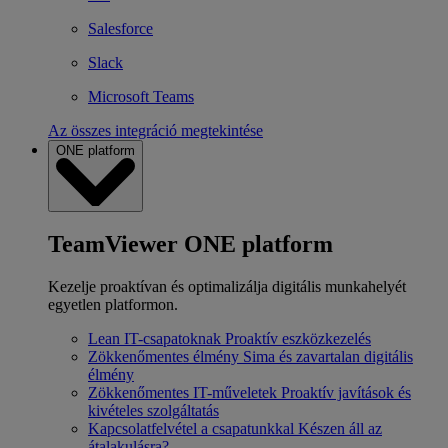
Salesforce
Slack
Microsoft Teams
Az összes integráció megtekintése
ONE platform
TeamViewer ONE platform
Kezelje proaktívan és optimalizálja digitális munkahelyét
egyetlen platformon.
Lean IT-csapatoknak
Proaktív eszközkezelés
Zökkenőmentes élmény
Sima és zavartalan digitális
élmény
Zökkenőmentes IT-műveletek
Proaktív javítások és
kivételes szolgáltatás
Kapcsolatfelvétel a csapatunkkal
Készen áll az
átalakulásra?