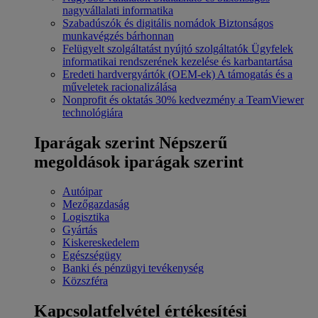
nagyvállalati informatika
Szabadúszók és digitális nomádok
Biztonságos
munkavégzés bárhonnan
Felügyelt szolgáltatást nyújtó szolgáltatók
Ügyfelek
informatikai rendszerének kezelése és karbantartása
Eredeti hardvergyártók (OEM-ek)
A támogatás és a
műveletek racionalizálása
Nonprofit és oktatás
30% kedvezmény a TeamViewer
technológiára
Iparágak szerint
Népszerű
megoldások iparágak szerint
Autóipar
Mezőgazdaság
Logisztika
Gyártás
Kiskereskedelem
Egészségügy
Banki és pénzügyi tevékenység
Közszféra
Kapcsolatfelvétel értékesítési