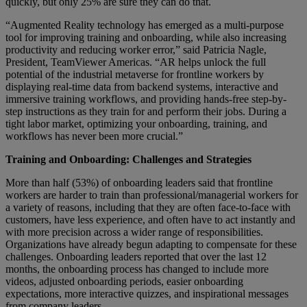
quickly, but only 25% are sure they can do that.
“Augmented Reality technology has emerged as a multi-purpose
tool for improving training and onboarding, while also increasing
productivity and reducing worker error,” said Patricia Nagle,
President, TeamViewer Americas. “AR helps unlock the full
potential of the industrial metaverse for frontline workers by
displaying real-time data from backend systems, interactive and
immersive training workflows, and providing hands-free step-by-
step instructions as they train for and perform their jobs. During a
tight labor market, optimizing your onboarding, training, and
workflows has never been more crucial.”
Training and Onboarding: Challenges and Strategies
More than half (53%) of onboarding leaders said that frontline
workers are harder to train than professional/managerial workers for
a variety of reasons, including that they are often face-to-face with
customers, have less experience, and often have to act instantly and
with more precision across a wider range of responsibilities.
Organizations have already begun adapting to compensate for these
challenges. Onboarding leaders reported that over the last 12
months, the onboarding process has changed to include more
videos, adjusted onboarding periods, easier onboarding
expectations, more interactive quizzes, and inspirational messages
from company leaders.