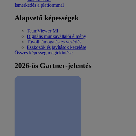
Ismerkedés a platformmal
Alapvető képességek
TeamViewer MI
Digitális munkavállalói élmény
Távoli támogatás és vezérlés
Eszközök és javítások kezelése
Összes képesség megtekintése
2026-ös Gartner-jelentés