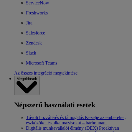
ServiceNow
Freshworks
Jira
Salesforce
Zendesk
Slack
Microsoft Teams
Az összes integráció megtekintése
Megoldások
Népszerű használati esetek
Távoli hozzáférés és támogatás
Kezelje az embereket,
eszközöket és alkalmazásokat – bárhonnan.
Digitális munkavállalói élmény (DEX)
Proaktívan