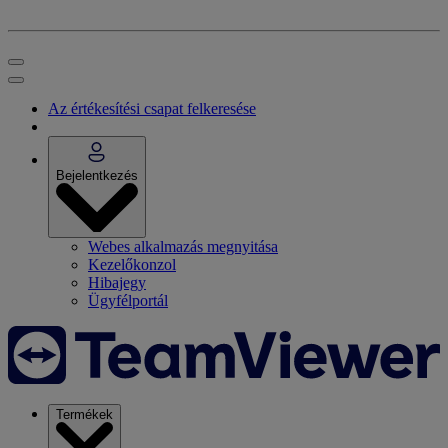
Az értékesítési csapat felkeresése
Bejelentkezés
Webes alkalmazás megnyitása
Kezelőkonzol
Hibajegy
Ügyfélportál
Termékek