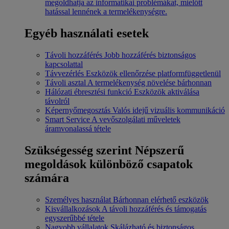
megoldhatja az informatikai problémákat, mielőtt
hatással lennének a termelékenységre.
Egyéb használati esetek
Távoli hozzáférés
Jobb hozzáférés biztonságos
kapcsolattal
Távvezérlés
Eszközök ellenőrzése platformfüggetlenül
Távoli asztal
A termelékenység növelése bárhonnan
Hálózati ébresztési funkció
Eszközök aktiválása
távolról
Képernyőmegosztás
Valós idejű vizuális kommunikáció
Smart Service
A vevőszolgálati műveletek
áramvonalassá tétele
Szükségesség szerint
Népszerű
megoldások különböző csapatok
számára
Személyes használat
Bárhonnan elérhető eszközök
Kisvállalkozások
A távoli hozzáférés és támogatás
egyszerűbbé tétele
Nagyobb vállalatok
Skálázható és biztonságos