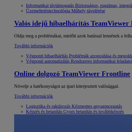
Informatikai távtámogatás
Biztonságos, rugalmas, integrá
Üzemeltetéstechnológia
Műhely távelérése
Valós idejű hibaelhárítás
TeamViewer
Oldja meg a problémákat, mielőtt azok hatással lennének a felh
További információk
Végponti hibaelhárítás
Problémák azonosítása és megold
Végponti automatizálás
Rendszeres informatikai feladato
Online dolgozó
TeamViewer Frontline
Növelje a hatékonyságot az ipari kiterjesztett valósággal.
További információk
Logisztika és raktározás
Kézmentes anyagmozgatás
Képzés és betanítás
Gyors betanítás és továbbképzés