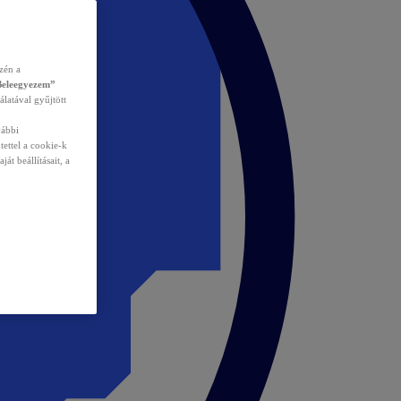
zén a
Beleegyezem”
álatával gyűjtött
vábbi
tettel a cookie-k
át beállításait, a