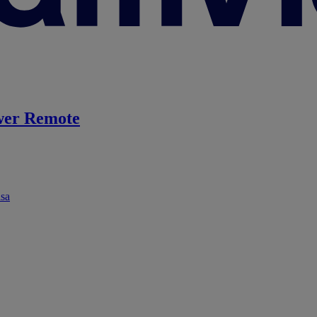
er Remote
ása