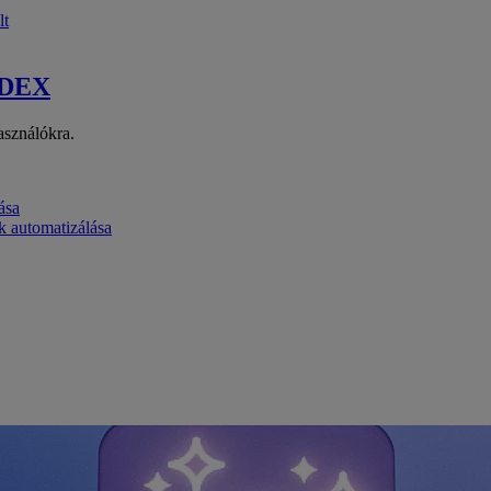
lt
 DEX
asználókra.
ása
k automatizálása