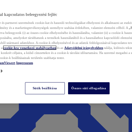
l kapcsolatos beleegyezési fejléc
és partnerei szeretnének cookie-kat és hasonló technológiákat elhelyezni és alkalmazni az eszkö
élmény és a marketingtevékenységek személyre szabása érdekében, valamint elemzési célból. A
„
tva beleegyezik (i) az összes cookie elhelyezésébe és használatába, valamint (ii) a cookie-k haszn
gozásába, amelyeket társíthatunk a termékek használatából és a használathoz kapcsolódó elemzési
ből származó adatokhoz. A cookie-k elhelyezésével és az adatok feldolgozásával kapcsolatos to
t a
cookie-kra vonatkozó szabályzatban
és az
Adatvédelmi irányelvekben
találja, különös tekin
konkrét céljaira, a külső címzettekre és a cookie-k tárolási időtartamára. Ha szeretné megadni a saj
ookie-k beállításainak területén szabhatja testre.
TeamViewert
Impresszum
Sütik beállítása
Összes süti elfogadása