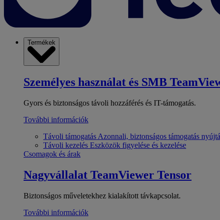
Termékek
Személyes használat és SMB
TeamView
Gyors és biztonságos távoli hozzáférés és IT-támogatás.
További információk
Távoli támogatás
Azonnali, biztonságos támogatás nyújt
Távoli kezelés
Eszközök figyelése és kezelése
Csomagok és árak
Nagyvállalat
TeamViewer Tensor
Biztonságos műveletekhez kialakított távkapcsolat.
További információk