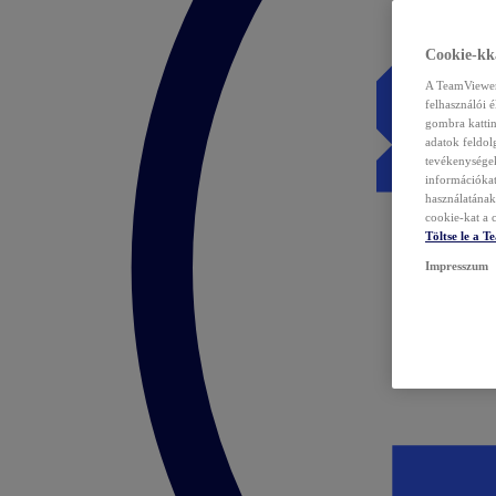
Cookie-kka
A TeamViewer 
felhasználói 
gombra kattin
adatok feldol
tevékenységek
információka
használatának 
cookie-kat a c
Töltse le a 
Impresszum