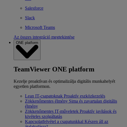
Salesforce
Slack
Microsoft Teams
Az összes integráció megtekintése
ONE platform
TeamViewer ONE platform
Kezelje proaktívan és optimalizálja digitális munkahelyét
egyetlen platformon.
Lean IT-csapatoknak
Proaktív eszközkezelés
Zökkenőmentes élmény
Sima és zavartalan digitális
élmény
Zökkenőmentes IT-műveletek
Proaktív javítások és
kivételes szolgáltatás
Kapcsolatfelvétel a csapatunkkal
Készen áll az
átalakulásra?