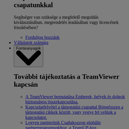
csapatunkkal
Segítségre van szüksége a megfelelő megoldás
kiválasztásában, megrendelés leadásában vagy licencének
frissítésében?
Forduljon hozzánk
Vállalatok számára
Forrásanyagok
További tájékoztatás a TeamViewer
kapcsán
A TeamViewer bemutatása
Emberek, helyek és dolgok
biztonságos összekapcsolása.
Kapcsolatfelvétel a támogatási csapattal
Böngésszen a
támogatási cikkek között, vagy vegye fel velünk a
kapcsolatot.
Legyen partnerünk
Csatlakozzon globális
partnerprogramunkhoz, a TeamUP-hoz.