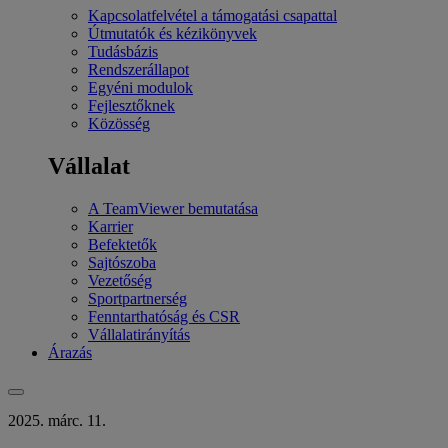
Kapcsolatfelvétel a támogatási csapattal
Útmutatók és kézikönyvek
Tudásbázis
Rendszerállapot
Egyéni modulok
Fejlesztőknek
Közösség
Vállalat
A TeamViewer bemutatása
Karrier
Befektetők
Sajtószoba
Vezetőség
Sportpartnerség
Fenntarthatóság és CSR
Vállalatirányítás
Árazás
2025. márc. 11.