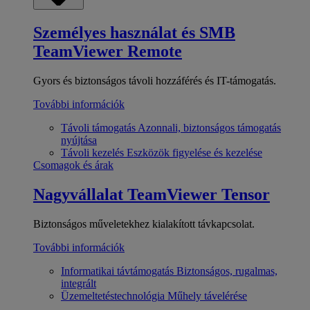
Személyes használat és SMB
TeamViewer Remote
Gyors és biztonságos távoli hozzáférés és IT-támogatás.
További információk
Távoli támogatás
Azonnali, biztonságos támogatás
nyújtása
Távoli kezelés
Eszközök figyelése és kezelése
Csomagok és árak
Nagyvállalat
TeamViewer Tensor
Biztonságos műveletekhez kialakított távkapcsolat.
További információk
Informatikai távtámogatás
Biztonságos, rugalmas,
integrált
Üzemeltetéstechnológia
Műhely távelérése