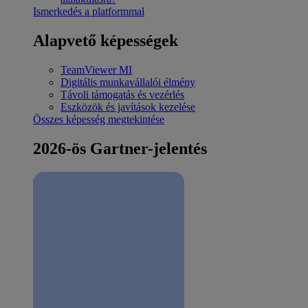
Ismerkedés a platformmal
Alapvető képességek
TeamViewer MI
Digitális munkavállalói élmény
Távoli támogatás és vezérlés
Eszközök és javítások kezelése
Összes képesség megtekintése
2026-ös Gartner-jelentés