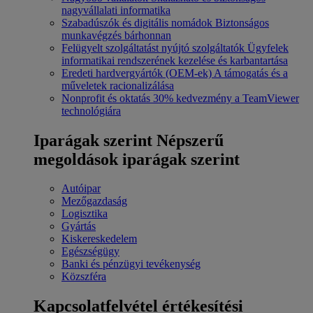
nagyvállalati informatika
Szabadúszók és digitális nomádok
Biztonságos
munkavégzés bárhonnan
Felügyelt szolgáltatást nyújtó szolgáltatók
Ügyfelek
informatikai rendszerének kezelése és karbantartása
Eredeti hardvergyártók (OEM-ek)
A támogatás és a
műveletek racionalizálása
Nonprofit és oktatás
30% kedvezmény a TeamViewer
technológiára
Iparágak szerint
Népszerű
megoldások iparágak szerint
Autóipar
Mezőgazdaság
Logisztika
Gyártás
Kiskereskedelem
Egészségügy
Banki és pénzügyi tevékenység
Közszféra
Kapcsolatfelvétel értékesítési