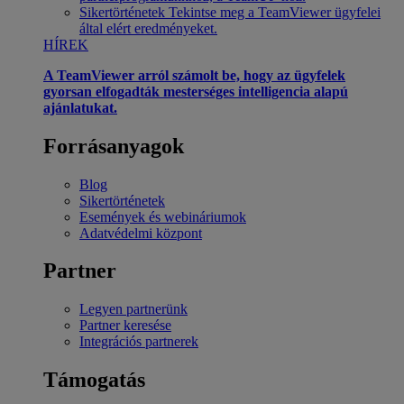
Sikertörténetek
Tekintse meg a TeamViewer ügyfelei
által elért eredményeket.
HÍREK
A TeamViewer arról számolt be, hogy az ügyfelek
gyorsan elfogadták mesterséges intelligencia alapú
ajánlatukat.
Forrásanyagok
Blog
Sikertörténetek
Események és webináriumok
Adatvédelmi központ
Partner
Legyen partnerünk
Partner keresése
Integrációs partnerek
Támogatás