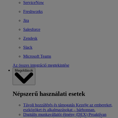
ServiceNow
Freshworks
Jira
Salesforce
Zendesk
Slack
Microsoft Teams
Az összes integráció megtekintése
Megoldások
Népszerű használati esetek
Távoli hozzáférés és támogatás
Kezelje az embereket,
eszközöket és alkalmazásokat – bárhonnan.
Digitális munkavállalói élmény (DEX)
Proaktívan