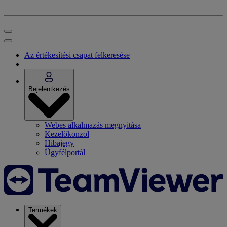
Az értékesítési csapat felkeresése
Bejelentkezés
Webes alkalmazás megnyitása
Kezelőkonzol
Hibajegy
Ügyfélportál
Termékek