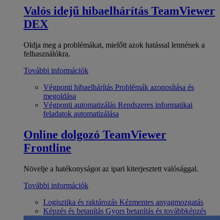
Valós idejű hibaelhárítás
TeamViewer
DEX
Oldja meg a problémákat, mielőtt azok hatással lennének a
felhasználókra.
További információk
Végponti hibaelhárítás
Problémák azonosítása és
megoldása
Végponti automatizálás
Rendszeres informatikai
feladatok automatizálása
Online dolgozó
TeamViewer
Frontline
Növelje a hatékonyságot az ipari kiterjesztett valósággal.
További információk
Logisztika és raktározás
Kézmentes anyagmozgatás
Képzés és betanítás
Gyors betanítás és továbbképzés