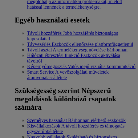
megoldhatja az informatikai problémákat, mielőtt
hatással lennének a termelékenységre.
Egyéb használati esetek
Távoli hozzáférés
Jobb hozzáférés biztonságos
kapcsolattal
Távvezérlés
Eszközök ellenőrzése platformfüggetlenül
Távoli asztal
A termelékenység növelése bárhonnan
Hálózati ébresztési funkció
Eszközök aktiválása
távolról
Képernyőmegosztás
Valós idejű vizuális kommunikáció
Smart Service
A vevőszolgálati műveletek
áramvonalassá tétele
Szükségesség szerint
Népszerű
megoldások különböző csapatok
számára
Személyes használat
Bárhonnan elérhető eszközök
Kisvállalkozások
A távoli hozzáférés és támogatás
egyszerűbbé tétele
Nagyobb vállalatok
Skálázható és biztonságos