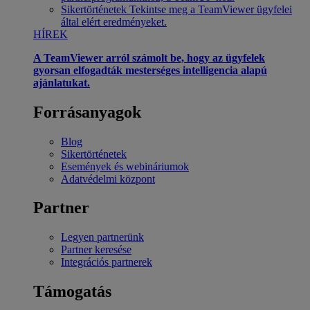
Sikertörténetek
Tekintse meg a TeamViewer ügyfelei
által elért eredményeket.
HÍREK
A TeamViewer arról számolt be, hogy az ügyfelek
gyorsan elfogadták mesterséges intelligencia alapú
ajánlatukat.
Forrásanyagok
Blog
Sikertörténetek
Események és webináriumok
Adatvédelmi központ
Partner
Legyen partnerünk
Partner keresése
Integrációs partnerek
Támogatás