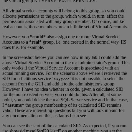
the virtual group NT SERVICE\ALL SERVICES.
All virtual service accounts will belong to this group, so you could
allocate permissions to the group, which would, in turn, affect the
permissions associated with any group member. Of course, unlike
real accounts, those members are an infinite set of Virtual Accounts.
However, you
*could*
also assign one or more Virtual Service
Accounts to a
*real*
group, i.e. one created in the normal way. IIS
does this, for example.
In the screenshot below you can see how in my lab I could add the
above Virtual Service Account to the real administrator's group. This
only works if the Virtual Service Account is associated with an
actual running service. For the scenario above where I retrieved the
SID for a fictitious service ‘xxyyzzz’ it is not possible to select the
account from the GUI and add it to the administrator's group.
However, I have no idea whether in code, given a calculated SID
for the non-existent service, you could do this. After all, at some
point, you could delete the real SQL Server service and in that case,
I
*assume*
the group membership of its calculated SID remains
valid. These are interesting questions but you will look in vain for
any documentation on this, as far as I can see.
You can see the start of the calculated SID. As expected, if you run
“sc showsid mssql$sql2014std” on another machine, you get the