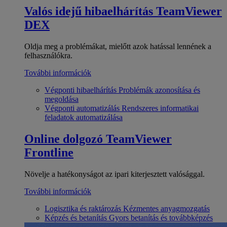
Valós idejű hibaelhárítás
TeamViewer
DEX
Oldja meg a problémákat, mielőtt azok hatással lennének a
felhasználókra.
További információk
Végponti hibaelhárítás
Problémák azonosítása és
megoldása
Végponti automatizálás
Rendszeres informatikai
feladatok automatizálása
Online dolgozó
TeamViewer
Frontline
Növelje a hatékonyságot az ipari kiterjesztett valósággal.
További információk
Logisztika és raktározás
Kézmentes anyagmozgatás
Képzés és betanítás
Gyors betanítás és továbbképzés