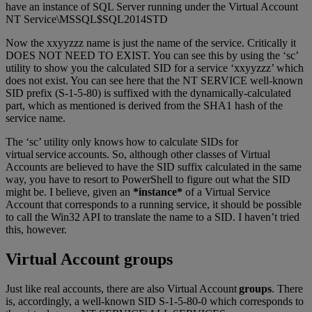
have an instance of SQL Server running under the Virtual Account
NT Service\MSSQL$SQL2014STD
Now the xxyyzzz name is just the name of the service. Critically it
DOES NOT NEED TO EXIST. You can see this by using the ‘sc’
utility to show you the calculated SID for a service ‘xxyyzzz’ which
does not exist. You can see here that the NT SERVICE well-known
SID prefix (S-1-5-80) is suffixed with the dynamically-calculated
part, which as mentioned is derived from the SHA1 hash of the
service name.
The ‘sc’ utility only knows how to calculate SIDs for
virtual service accounts. So, although other classes of Virtual
Accounts are believed to have the SID suffix calculated in the same
way, you have to resort to PowerShell to figure out what the SID
might be. I believe, given an
*instance*
of a Virtual Service
Account that corresponds to a running service, it should be possible
to call the Win32 API to translate the name to a SID. I haven’t tried
this, however.
Virtual Account groups
Just like real accounts, there are also Virtual Account
groups
. There
is, accordingly, a well-known SID S-1-5-80-0 which corresponds to