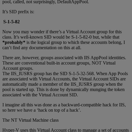
pool, called, not surprisingly, DefaultAppPool.
It’s SID prefix is:
S-1-5-82
Now you may wonder if there’s a Virtual Account group for this
class. It’s well-known SID would be S-1-5-82-0 but, while that
*probably*
is the logical group to which these accounts belong, I
can’t find any documentation on this at all.
There are, however, groups associated with IIS AppPool identities.
These are conventional built-in account groups, NOT Virtual
Account groups.
The IIS_IUSRS group has the SID S-1-5-32-568. When App Pools
are associated with Virtual Accounts, the Virtual Account SIDs are
automatically made a member of the IIS_IUSRS group when the
pool is started up. This is done by dynamically munging the token
associated with the Virtual Account SID.
I imagine all this was done as a backward-compatible hack for IIS,
so here we have a ‘hack on top of a hack’.
The NT Virtual Machine class
Hyper-V uses this Virtual Account class to manage a set of accounts