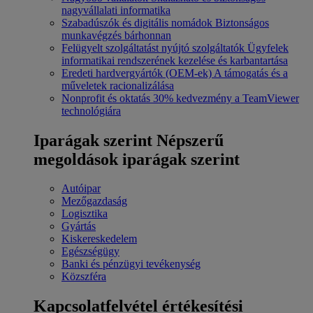
nagyvállalati informatika
Szabadúszók és digitális nomádok
Biztonságos
munkavégzés bárhonnan
Felügyelt szolgáltatást nyújtó szolgáltatók
Ügyfelek
informatikai rendszerének kezelése és karbantartása
Eredeti hardvergyártók (OEM-ek)
A támogatás és a
műveletek racionalizálása
Nonprofit és oktatás
30% kedvezmény a TeamViewer
technológiára
Iparágak szerint
Népszerű
megoldások iparágak szerint
Autóipar
Mezőgazdaság
Logisztika
Gyártás
Kiskereskedelem
Egészségügy
Banki és pénzügyi tevékenység
Közszféra
Kapcsolatfelvétel értékesítési