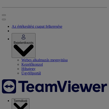
Az értékesítési csapat felkeresése
Bejelentkezés
Webes alkalmazás megnyitása
Kezelőkonzol
Hibajegy
Ügyfélportál
Termékek