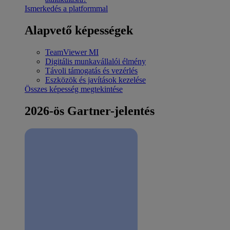
Ismerkedés a platformmal
Alapvető képességek
TeamViewer MI
Digitális munkavállalói élmény
Távoli támogatás és vezérlés
Eszközök és javítások kezelése
Összes képesség megtekintése
2026-ös Gartner-jelentés