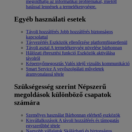
megoldhatja az informatikai problémákat, mielőtt
hatással lennének a termelékenységre.
Egyéb használati esetek
Távoli hozzáférés
Jobb hozzáférés biztonságos
kapcsolattal
Távvezérlés
Eszközök ellenőrzése platformfüggetlenül
Távoli asztal
A termelékenység növelése bárhonnan
Hálózati ébresztési funkció
Eszközök aktiválása
távolról
Képernyőmegosztás
Valós idejű vizuális kommunikáció
Smart Service
A vevőszolgálati műveletek
áramvonalassá tétele
Szükségesség szerint
Népszerű
megoldások különböző csapatok
számára
Személyes használat
Bárhonnan elérhető eszközök
Kisvállalkozások
A távoli hozzáférés és támogatás
egyszerűbbé tétele
Nagyobb vállalatok
Skálázható és biztonságos