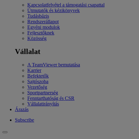
Kapcsolatfelvétel a támogatási csapattal
Útmutatók és kézikönyvek
Tudásbázis
Rendszerállapot
Egyéni modulok
Fejlesztőknek
Közösség
Vállalat
A TeamViewer bemutatása
Karrier
Befektetők
Sajtószoba
Vezetőség
Sportpartnerség
Fenntarthatóság és CSR
Vállalatirányítás
Árazás
Subscribe