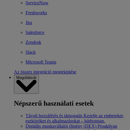
ServiceNow
Freshworks
Jira
Salesforce
Zendesk
Slack
Microsoft Teams
Az összes integráció megtekintése
Megoldások
Népszerű használati esetek
Távoli hozzáférés és támogatás
Kezelje az embereket,
eszközöket és alkalmazásokat – bárhonnan.
Digitális munkavállalói élmény (DEX)
Proaktívan