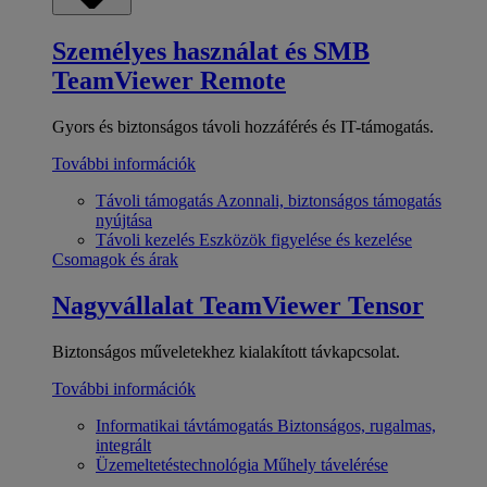
Személyes használat és SMB
TeamViewer Remote
Gyors és biztonságos távoli hozzáférés és IT-támogatás.
További információk
Távoli támogatás
Azonnali, biztonságos támogatás
nyújtása
Távoli kezelés
Eszközök figyelése és kezelése
Csomagok és árak
Nagyvállalat
TeamViewer Tensor
Biztonságos műveletekhez kialakított távkapcsolat.
További információk
Informatikai távtámogatás
Biztonságos, rugalmas,
integrált
Üzemeltetéstechnológia
Műhely távelérése