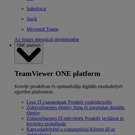
Salesforce
Slack
Microsoft Teams
Az összes integráció megtekintése
ONE platform
TeamViewer ONE platform
Kezelje proaktívan és optimalizálja digitális munkahelyét
egyetlen platformon.
Lean IT-csapatoknak
Proaktív eszközkezelés
Zökkenőmentes élmény
Sima és zavartalan digitális
élmény
Zökkenőmentes IT-műveletek
Proaktív javítások és
kivételes szolgáltatás
Kapcsolatfelvétel a csapatunkkal
Készen áll az
átalakulásra?