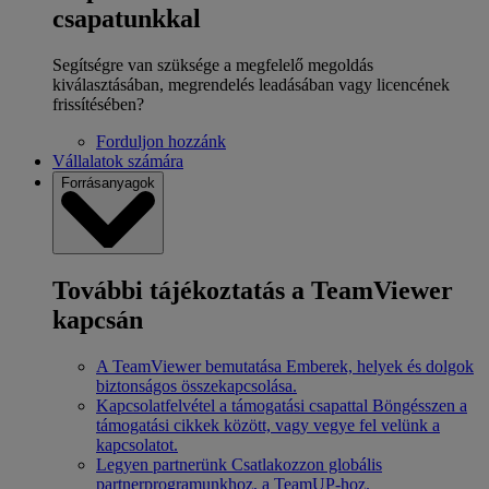
csapatunkkal
Segítségre van szüksége a megfelelő megoldás
kiválasztásában, megrendelés leadásában vagy licencének
frissítésében?
Forduljon hozzánk
Vállalatok számára
Forrásanyagok
További tájékoztatás a TeamViewer
kapcsán
A TeamViewer bemutatása
Emberek, helyek és dolgok
biztonságos összekapcsolása.
Kapcsolatfelvétel a támogatási csapattal
Böngésszen a
támogatási cikkek között, vagy vegye fel velünk a
kapcsolatot.
Legyen partnerünk
Csatlakozzon globális
partnerprogramunkhoz, a TeamUP-hoz.