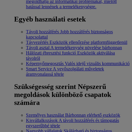
megoldhatja az informatikai problémákat, mielőtt
hatással lennének a termelékenységre.
Egyéb használati esetek
Távoli hozzáférés
Jobb hozzáférés biztonságos
kapcsolattal
Távvezérlés
Eszközök ellenőrzése platformfüggetlenül
Távoli asztal
A termelékenység növelése bárhonnan
Hálózati ébresztési funkció
Eszközök aktiválása
távolról
Képernyőmegosztás
Valós idejű vizuális kommunikáció
Smart Service
A vevőszolgálati műveletek
áramvonalassá tétele
Szükségesség szerint
Népszerű
megoldások különböző csapatok
számára
Személyes használat
Bárhonnan elérhető eszközök
Kisvállalkozások
A távoli hozzáférés és támogatás
egyszerűbbé tétele
Nagyobb vállalatok
Skálázható és biztonságos