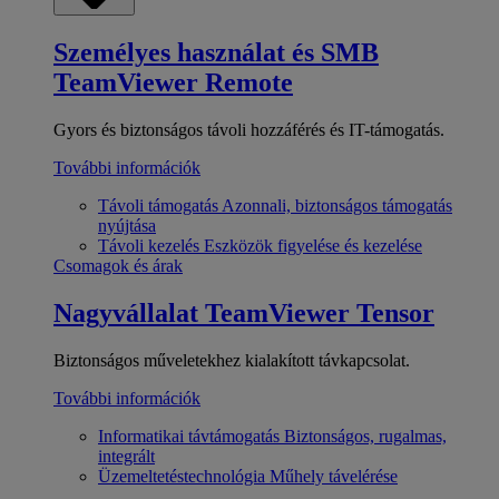
Személyes használat és SMB
TeamViewer Remote
Gyors és biztonságos távoli hozzáférés és IT-támogatás.
További információk
Távoli támogatás
Azonnali, biztonságos támogatás
nyújtása
Távoli kezelés
Eszközök figyelése és kezelése
Csomagok és árak
Nagyvállalat
TeamViewer Tensor
Biztonságos műveletekhez kialakított távkapcsolat.
További információk
Informatikai távtámogatás
Biztonságos, rugalmas,
integrált
Üzemeltetéstechnológia
Műhely távelérése