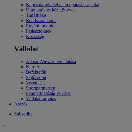
Kapcsolatfelvétel a támogatási csapattal
Útmutatók és kézikönyvek
Tudásbázis
Rendszerállapot
Egyéni modulok
Fejlesztőknek
Közösség
Vállalat
A TeamViewer bemutatása
Karrier
Befektetők
Sajtószoba
Vezetőség
Sportpartnerség
Fenntarthatóság és CSR
Vállalatirányítás
Árazás
Subscribe