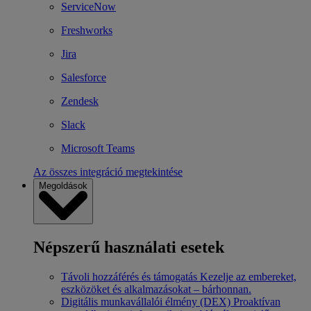
ServiceNow
Freshworks
Jira
Salesforce
Zendesk
Slack
Microsoft Teams
Az összes integráció megtekintése
Megoldások
Népszerű használati esetek
Távoli hozzáférés és támogatás
Kezelje az embereket,
eszközöket és alkalmazásokat – bárhonnan.
Digitális munkavállalói élmény (DEX)
Proaktívan