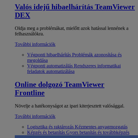
Valós idejű hibaelhárítás
TeamViewer
DEX
Oldja meg a problémákat, mielőtt azok hatással lennének a
felhasználókra.
További információk
Végponti hibaelhárítás
Problémák azonosítása és
megoldása
Végponti automatizálás
Rendszeres informatikai
feladatok automatizálása
Online dolgozó
TeamViewer
Frontline
Növelje a hatékonyságot az ipari kiterjesztett valósággal.
További információk
Logisztika és raktározás
Kézmentes anyagmozgatás
Képzés és betanítás
Gyors betanítás és továbbképzés