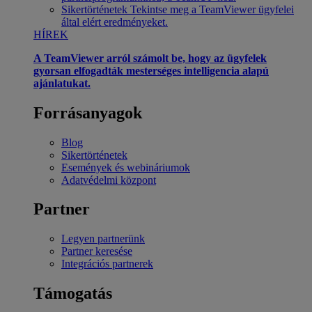
Sikertörténetek
Tekintse meg a TeamViewer ügyfelei
által elért eredményeket.
HÍREK
A TeamViewer arról számolt be, hogy az ügyfelek
gyorsan elfogadták mesterséges intelligencia alapú
ajánlatukat.
Forrásanyagok
Blog
Sikertörténetek
Események és webináriumok
Adatvédelmi központ
Partner
Legyen partnerünk
Partner keresése
Integrációs partnerek
Támogatás