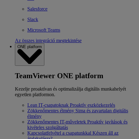
Salesforce
Slack
Microsoft Teams
Az összes integráció megtekintése
ONE platform
TeamViewer ONE platform
Kezelje proaktívan és optimalizálja digitális munkahelyét
egyetlen platformon.
Lean IT-csapatoknak
Proaktív eszközkezelés
Zökkenőmentes élmény
Sima és zavartalan digitális
élmény
Zökkenőmentes IT-műveletek
Proaktív javítások és
kivételes szolgáltatás
Kapcsolatfelvétel a csapatunkkal
Készen áll az
átalakulásra?