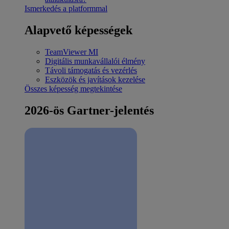
Ismerkedés a platformmal
Alapvető képességek
TeamViewer MI
Digitális munkavállalói élmény
Távoli támogatás és vezérlés
Eszközök és javítások kezelése
Összes képesség megtekintése
2026-ös Gartner-jelentés