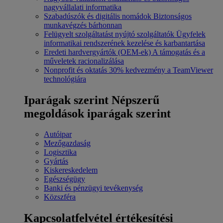
nagyvállalati informatika
Szabadúszók és digitális nomádok
Biztonságos
munkavégzés bárhonnan
Felügyelt szolgáltatást nyújtó szolgáltatók
Ügyfelek
informatikai rendszerének kezelése és karbantartása
Eredeti hardvergyártók (OEM-ek)
A támogatás és a
műveletek racionalizálása
Nonprofit és oktatás
30% kedvezmény a TeamViewer
technológiára
Iparágak szerint
Népszerű
megoldások iparágak szerint
Autóipar
Mezőgazdaság
Logisztika
Gyártás
Kiskereskedelem
Egészségügy
Banki és pénzügyi tevékenység
Közszféra
Kapcsolatfelvétel értékesítési