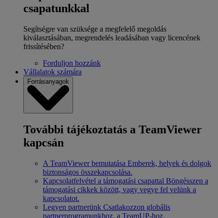
csapatunkkal
Segítségre van szüksége a megfelelő megoldás
kiválasztásában, megrendelés leadásában vagy licencének
frissítésében?
Forduljon hozzánk
Vállalatok számára
Forrásanyagok
További tájékoztatás a TeamViewer
kapcsán
A TeamViewer bemutatása
Emberek, helyek és dolgok
biztonságos összekapcsolása.
Kapcsolatfelvétel a támogatási csapattal
Böngésszen a
támogatási cikkek között, vagy vegye fel velünk a
kapcsolatot.
Legyen partnerünk
Csatlakozzon globális
partnerprogramunkhoz, a TeamUP-hoz.