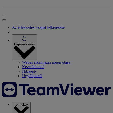
Az értékesítési csapat felkeresése
Bejelentkezés
Webes alkalmazás megnyitása
Kezelőkonzol
Hibajegy
Ügyfélportál
Termékek