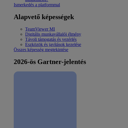
Ismerkedés a platformmal
Alapvető képességek
TeamViewer MI
Digitális munkavállalói élmény
Távoli támogatás és vezérlés
Eszközök és javítások kezelése
Összes képesség megtekintése
2026-ös Gartner-jelentés