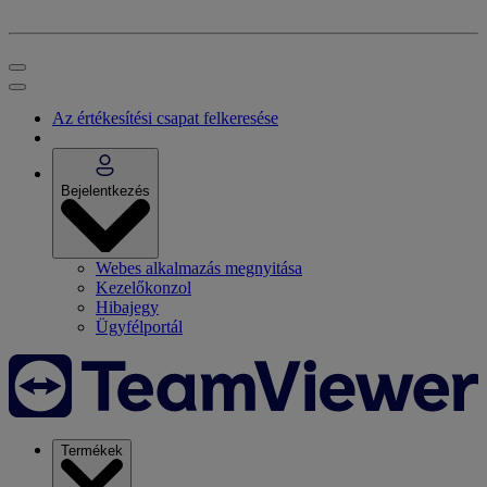
Az értékesítési csapat felkeresése
Bejelentkezés
Webes alkalmazás megnyitása
Kezelőkonzol
Hibajegy
Ügyfélportál
Termékek