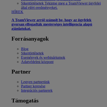
Sikertörténetek
Tekintse meg a TeamViewer ügyfelei
által elért eredményeket.
HÍREK
A TeamViewer arról számolt be, hogy az ügyfelek
gyorsan elfogadták mesterséges intelligencia alapú
ajánlatukat.
Forrásanyagok
Blog
Sikertörténetek
Események és webináriumok
Adatvédelmi központ
Partner
Legyen partnerünk
Partner keresése
Integrációs partnerek
Támogatás