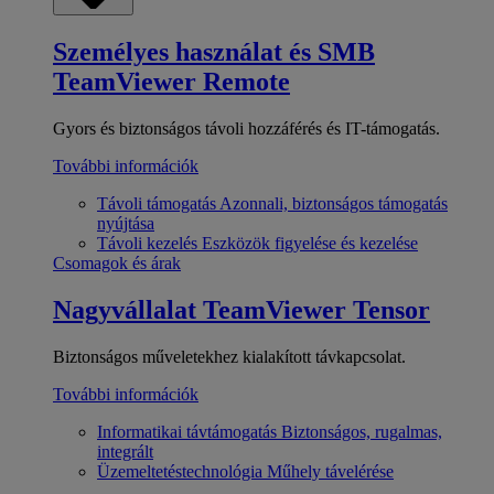
Személyes használat és SMB
TeamViewer Remote
Gyors és biztonságos távoli hozzáférés és IT-támogatás.
További információk
Távoli támogatás
Azonnali, biztonságos támogatás
nyújtása
Távoli kezelés
Eszközök figyelése és kezelése
Csomagok és árak
Nagyvállalat
TeamViewer Tensor
Biztonságos műveletekhez kialakított távkapcsolat.
További információk
Informatikai távtámogatás
Biztonságos, rugalmas,
integrált
Üzemeltetéstechnológia
Műhely távelérése