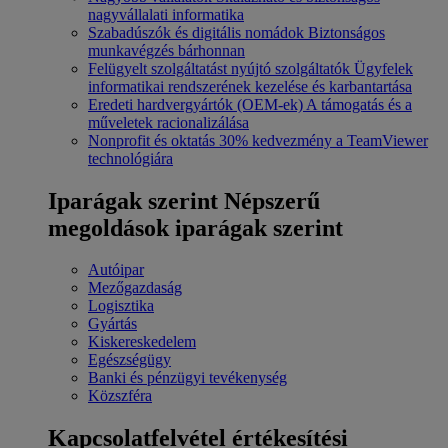
nagyvállalati informatika
Szabadúszók és digitális nomádok
Biztonságos
munkavégzés bárhonnan
Felügyelt szolgáltatást nyújtó szolgáltatók
Ügyfelek
informatikai rendszerének kezelése és karbantartása
Eredeti hardvergyártók (OEM-ek)
A támogatás és a
műveletek racionalizálása
Nonprofit és oktatás
30% kedvezmény a TeamViewer
technológiára
Iparágak szerint
Népszerű
megoldások iparágak szerint
Autóipar
Mezőgazdaság
Logisztika
Gyártás
Kiskereskedelem
Egészségügy
Banki és pénzügyi tevékenység
Közszféra
Kapcsolatfelvétel értékesítési