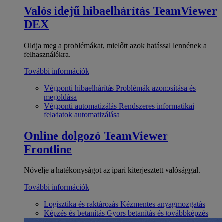
Valós idejű hibaelhárítás
TeamViewer
DEX
Oldja meg a problémákat, mielőtt azok hatással lennének a
felhasználókra.
További információk
Végponti hibaelhárítás
Problémák azonosítása és
megoldása
Végponti automatizálás
Rendszeres informatikai
feladatok automatizálása
Online dolgozó
TeamViewer
Frontline
Növelje a hatékonyságot az ipari kiterjesztett valósággal.
További információk
Logisztika és raktározás
Kézmentes anyagmozgatás
Képzés és betanítás
Gyors betanítás és továbbképzés