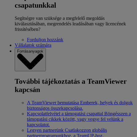
csapatunkkal
Segítségre van szüksége a megfelelő megoldás
kiválasztásában, megrendelés leadásában vagy licencének
frissítésében?
Forduljon hozzánk
Vállalatok számára
Forrásanyagok
További tájékoztatás a TeamViewer
kapcsán
A TeamViewer bemutatása
Emberek, helyek és dolgok
biztonságos összekapcsolása.
Kapcsolatfelvétel a támogatási csapattal
Böngésszen a
támogatási cikkek között, vagy vegye fel velünk a
kapcsolatot.
Legyen partnerünk
Csatlakozzon globális
partnerprogramunkhoz, a TeamUP-hoz.