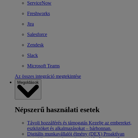
ServiceNow
Freshworks
Jira
Salesforce
Zendesk
Slack
Microsoft Teams
Az összes integráció megtekintése
Megoldások
Népszerű használati esetek
Távoli hozzáférés és támogatás
Kezelje az embereket,
eszközöket és alkalmazásokat – bárhonnan.
Digitális munkavállalói élmény (DEX)
Proaktívan