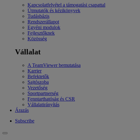
Kapcsolatfelvétel a támogatási csapattal
Útmutatók és kézikönyvek
Tudásbázis
Rendszerállapot
Egyéni modulok
Fejlesztőknek
Közösség
Vállalat
A TeamViewer bemutatása
Karrier
Befektetők
Sajtószoba
Vezetőség
Sportpartnerség
Fenntarthatóság és CSR
Vállalatirányítás
Árazás
Subscribe