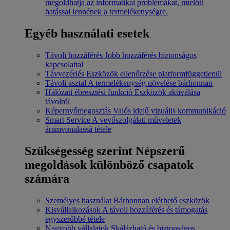
megoldhatja az informatikai problémákat, mielőtt
hatással lennének a termelékenységre.
Egyéb használati esetek
Távoli hozzáférés
Jobb hozzáférés biztonságos
kapcsolattal
Távvezérlés
Eszközök ellenőrzése platformfüggetlenül
Távoli asztal
A termelékenység növelése bárhonnan
Hálózati ébresztési funkció
Eszközök aktiválása
távolról
Képernyőmegosztás
Valós idejű vizuális kommunikáció
Smart Service
A vevőszolgálati műveletek
áramvonalassá tétele
Szükségesség szerint
Népszerű
megoldások különböző csapatok
számára
Személyes használat
Bárhonnan elérhető eszközök
Kisvállalkozások
A távoli hozzáférés és támogatás
egyszerűbbé tétele
Nagyobb vállalatok
Skálázható és biztonságos