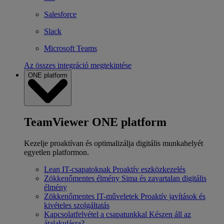
Salesforce
Slack
Microsoft Teams
Az összes integráció megtekintése
ONE platform
TeamViewer ONE platform
Kezelje proaktívan és optimalizálja digitális munkahelyét
egyetlen platformon.
Lean IT-csapatoknak
Proaktív eszközkezelés
Zökkenőmentes élmény
Sima és zavartalan digitális
élmény
Zökkenőmentes IT-műveletek
Proaktív javítások és
kivételes szolgáltatás
Kapcsolatfelvétel a csapatunkkal
Készen áll az
átalakulásra?