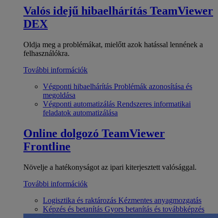
Valós idejű hibaelhárítás
TeamViewer
DEX
Oldja meg a problémákat, mielőtt azok hatással lennének a
felhasználókra.
További információk
Végponti hibaelhárítás
Problémák azonosítása és
megoldása
Végponti automatizálás
Rendszeres informatikai
feladatok automatizálása
Online dolgozó
TeamViewer
Frontline
Növelje a hatékonyságot az ipari kiterjesztett valósággal.
További információk
Logisztika és raktározás
Kézmentes anyagmozgatás
Képzés és betanítás
Gyors betanítás és továbbképzés