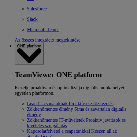
Salesforce
Slack
Microsoft Teams
Az összes integráció megtekintése
ONE platform
TeamViewer ONE platform
Kezelje proaktívan és optimalizálja digitális munkahelyét
egyetlen platformon.
Lean IT-csapatoknak
Proaktív eszközkezelés
Zökkenőmentes élmény
Sima és zavartalan digitális
élmény
Zökkenőmentes IT-műveletek
Proaktív javítások és
kivételes szolgáltatás
Kapcsolatfelvétel a csapatunkkal
Készen áll az
átalakulásra?