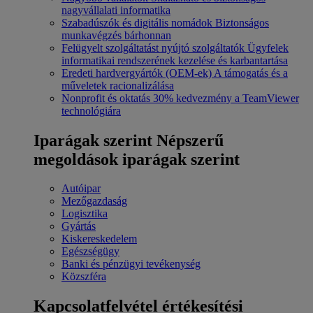
nagyvállalati informatika
Szabadúszók és digitális nomádok
Biztonságos
munkavégzés bárhonnan
Felügyelt szolgáltatást nyújtó szolgáltatók
Ügyfelek
informatikai rendszerének kezelése és karbantartása
Eredeti hardvergyártók (OEM-ek)
A támogatás és a
műveletek racionalizálása
Nonprofit és oktatás
30% kedvezmény a TeamViewer
technológiára
Iparágak szerint
Népszerű
megoldások iparágak szerint
Autóipar
Mezőgazdaság
Logisztika
Gyártás
Kiskereskedelem
Egészségügy
Banki és pénzügyi tevékenység
Közszféra
Kapcsolatfelvétel értékesítési