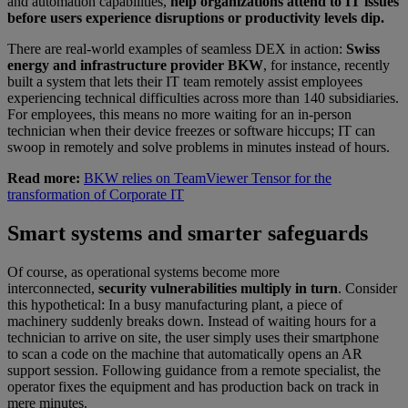
and automation capabilities,
help organizations attend to IT issues
before users experience disruptions or productivity levels dip.
There are real-world examples of seamless DEX in action:
Swiss
energy and infrastructure provider BKW
, for instance, recently
built a system that lets their IT team remotely assist employees
experiencing technical difficulties across more than 140 subsidiaries.
For employees, this means no more waiting for an in-person
technician when their device freezes or software hiccups; IT can
swoop in remotely and solve problems in minutes instead of hours.
Read more:
BKW relies on TeamViewer Tensor for the
transformation of Corporate IT
Smart systems and smarter safeguards
Of course, as operational systems become more
interconnected,
security vulnerabilities multiply in turn
. Consider
this hypothetical: In a busy manufacturing plant, a piece of
machinery suddenly breaks down. Instead of waiting hours for a
technician to arrive on site, the user simply uses their smartphone
to scan a code on the machine that automatically opens an AR
support session. Following guidance from a remote specialist, the
operator fixes the equipment and has production back on track in
mere minutes.