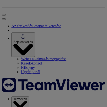
Az értékesítési csapat felkeresése
Bejelentkezés
Webes alkalmazás megnyitása
Kezelőkonzol
Hibajegy
Ügyfélportál
Termékek