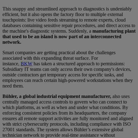
This snappy and streamlined approach to diagnostics is undeniably
efficient, but it also opens the factory floor to multiple external
touchpoints: live video feeds streaming to remote experts, cloud
databases containing sensitive repair procedures, and direct access to
the machine's diagnostic systems. Suddenly, a
manufacturing plant
that used to be an island is now part of an interconnected
network.
Smart companies are getting practical about the challenges
associated with this expanding threat surface. For
instance,
BKW
has taken a structured approach to permissions:
Subsidiary IT teams can only access their own company's devices,
outside contractors get temporary access for specific tasks, and
employees can reach certain high-powered workstations when they
need them.
Bühler, a global industrial equipment manufacturer,
also uses
centrally managed access controls to govern who can connect to
which platforms, as well as when and under what conditions. By
enforcing consistent policies from its headquarters, the company
ensures all remote support activities are fully monitored and aligned
with strict cybersecurity protocols, including compliance with ISO
27001 standards. The system allows Bühler’s extensive global
technician network to provide real-time assistance without