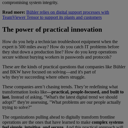
compromising system integrity.
Read more:
Bühler relies on digital support processes with
TeamViewer Tensor to support its plants and customers
The power of practical innovation
How do you help a technician troubleshoot equipment when the
expert is 500 miles away? How do you catch IT problems before
they shut down a production line? How do you keep operations
secure without burying workers in passwords and protocols?
These are the kinds of practical questions that companies like Bühler
and BKW have focused on solving—and it's part of
why they're succeeding where others struggle.
These companies aren’t chasing trends. They’re redefining what
transformation looks like
—practical, people-focused, and built to
last.
Instead of asking, "What's the latest digital trend we should
adopt?" they're assessing, "What problems are our people actually
trying to solve?"
The organizations pulling ahead to digitally transform frontline
operations are the ones that have learned to make
complex systems
feel simple, intuitive, and secure.
And this practical approach will