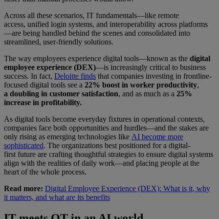
Across all these scenarios, IT fundamentals—like remote
access, unified login systems, and interoperability across platforms
—are being handled behind the scenes and consolidated into
streamlined, user-friendly solutions.
The way employees experience digital tools—known as the
digital
employee experience (DEX)
—is increasingly critical to business
success. In fact,
Deloitte finds
that companies investing in frontline-
focused digital tools see a
22% boost in worker productivity
,
a
doubling in customer satisfaction
, and as much as a
25%
increase in profitability.
As digital tools become everyday fixtures in operational contexts,
companies face both opportunities and hurdles—and the stakes are
only rising as emerging technologies like
AI become more
sophisticated
. The organizations best positioned for a digital-
first future are crafting thoughtful strategies to ensure digital systems
align with the realities of daily work—and placing people at the
heart of the whole process.
Read more:
Digital Employee Experience (DEX): What is it, why
it matters, and what are its benefits
IT meets OT in an AI world