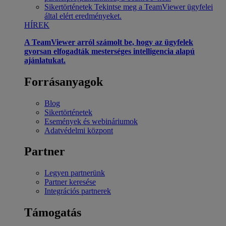
Sikertörténetek
Tekintse meg a TeamViewer ügyfelei
által elért eredményeket.
HÍREK
A TeamViewer arról számolt be, hogy az ügyfelek
gyorsan elfogadták mesterséges intelligencia alapú
ajánlatukat.
Forrásanyagok
Blog
Sikertörténetek
Események és webináriumok
Adatvédelmi központ
Partner
Legyen partnerünk
Partner keresése
Integrációs partnerek
Támogatás