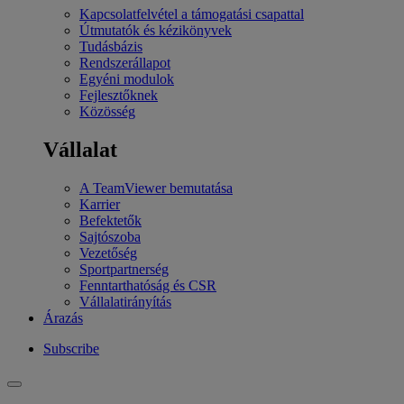
Kapcsolatfelvétel a támogatási csapattal
Útmutatók és kézikönyvek
Tudásbázis
Rendszerállapot
Egyéni modulok
Fejlesztőknek
Közösség
Vállalat
A TeamViewer bemutatása
Karrier
Befektetők
Sajtószoba
Vezetőség
Sportpartnerség
Fenntarthatóság és CSR
Vállalatirányítás
Árazás
Subscribe