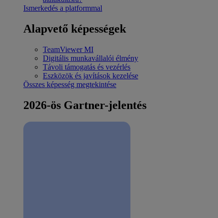
Ismerkedés a platformmal
Alapvető képességek
TeamViewer MI
Digitális munkavállalói élmény
Távoli támogatás és vezérlés
Eszközök és javítások kezelése
Összes képesség megtekintése
2026-ös Gartner-jelentés