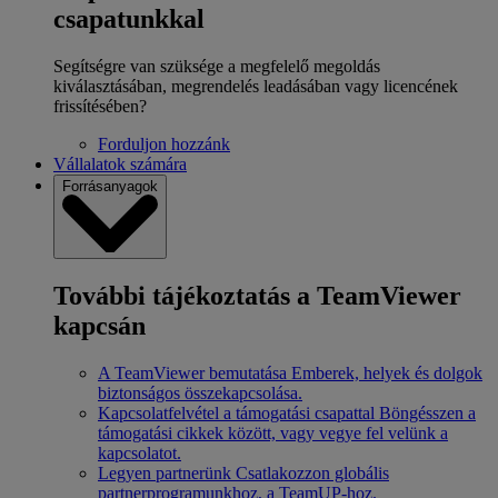
csapatunkkal
Segítségre van szüksége a megfelelő megoldás
kiválasztásában, megrendelés leadásában vagy licencének
frissítésében?
Forduljon hozzánk
Vállalatok számára
Forrásanyagok
További tájékoztatás a TeamViewer
kapcsán
A TeamViewer bemutatása
Emberek, helyek és dolgok
biztonságos összekapcsolása.
Kapcsolatfelvétel a támogatási csapattal
Böngésszen a
támogatási cikkek között, vagy vegye fel velünk a
kapcsolatot.
Legyen partnerünk
Csatlakozzon globális
partnerprogramunkhoz, a TeamUP-hoz.