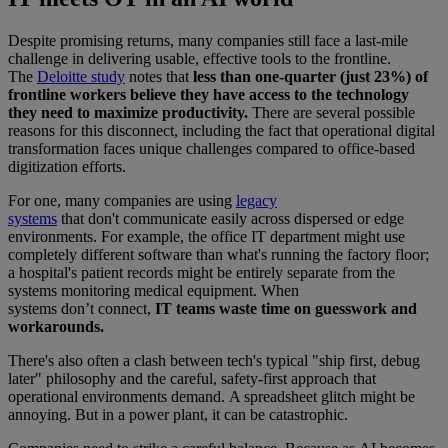
Despite promising returns, many companies still face a last-mile
challenge in delivering usable, effective tools to the frontline.
The
Deloitte study
notes that
less than one-quarter (just 23%) of
frontline workers believe they have access to the technology
they need to maximize productivity.
There are several possible
reasons for this disconnect, including the fact that operational digital
transformation faces unique challenges compared to office-based
digitization efforts.
For one, many companies are using
legacy
systems
that don't communicate easily across dispersed or edge
environments. For example, the office IT department might use
completely different software than what's running the factory floor;
a hospital's patient records might be entirely separate from the
systems monitoring medical equipment. When
systems don’t connect,
IT teams waste time on guesswork and
workarounds.
There's also often a clash between tech's typical "ship first, debug
later" philosophy and the careful, safety-first approach that
operational environments demand. A spreadsheet glitch might be
annoying. But in a power plant, it can be catastrophic.