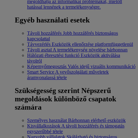
megoldhatja az informatikai problémákat, mielőtt
hatással lennének a termelékenységre.
Egyéb használati esetek
Távoli hozzáférés
Jobb hozzáférés biztonságos
kapcsolattal
Távvezérlés
Eszközök ellenőrzése platformfüggetlenül
Távoli asztal
A termelékenység növelése bárhonnan
Hálózati ébresztési funkció
Eszközök aktiválása
távolról
Képernyőmegosztás
Valós idejű vizuális kommunikáció
Smart Service
A vevőszolgálati műveletek
áramvonalassá tétele
Szükségesség szerint
Népszerű
megoldások különböző csapatok
számára
Személyes használat
Bárhonnan elérhető eszközök
Kisvállalkozások
A távoli hozzáférés és támogatás
egyszerűbbé tétele
Nagyobb vállalatok
Skálázható és biztonságos