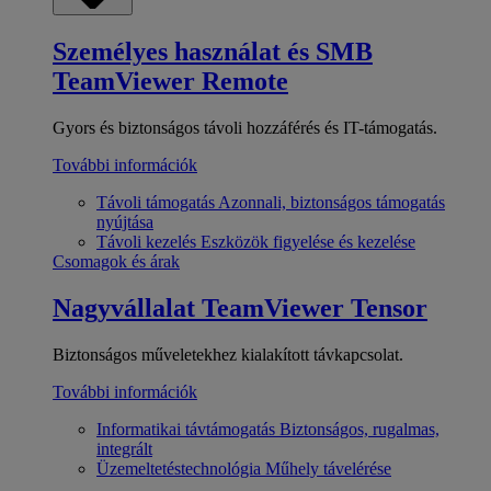
Személyes használat és SMB
TeamViewer Remote
Gyors és biztonságos távoli hozzáférés és IT-támogatás.
További információk
Távoli támogatás
Azonnali, biztonságos támogatás
nyújtása
Távoli kezelés
Eszközök figyelése és kezelése
Csomagok és árak
Nagyvállalat
TeamViewer Tensor
Biztonságos műveletekhez kialakított távkapcsolat.
További információk
Informatikai távtámogatás
Biztonságos, rugalmas,
integrált
Üzemeltetéstechnológia
Műhely távelérése