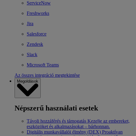
ServiceNow
Freshworks
Jira
Salesforce
Zendesk
Slack
Microsoft Teams
Az összes integráció megtekintése
Megoldások
Népszerű használati esetek
Távoli hozzáférés és támogatás
Kezelje az embereket,
eszközöket és alkalmazásokat – bárhonnan.
Digitális munkavállalói élmény (DEX)
Proaktívan