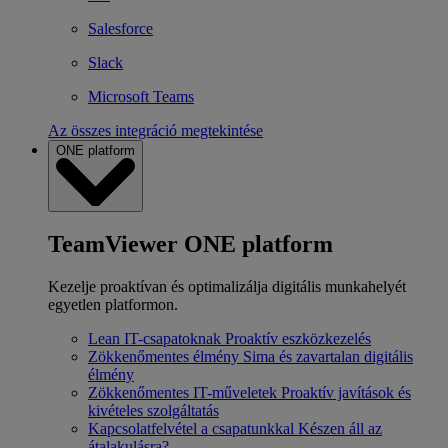
Salesforce
Slack
Microsoft Teams
Az összes integráció megtekintése
ONE platform
TeamViewer ONE platform
Kezelje proaktívan és optimalizálja digitális munkahelyét
egyetlen platformon.
Lean IT-csapatoknak
Proaktív eszközkezelés
Zökkenőmentes élmény
Sima és zavartalan digitális
élmény
Zökkenőmentes IT-műveletek
Proaktív javítások és
kivételes szolgáltatás
Kapcsolatfelvétel a csapatunkkal
Készen áll az
átalakulásra?