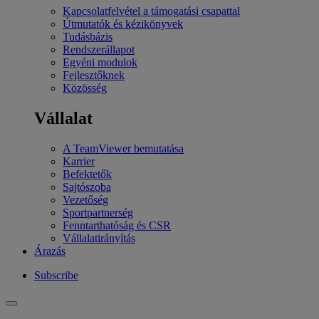
Kapcsolatfelvétel a támogatási csapattal
Útmutatók és kézikönyvek
Tudásbázis
Rendszerállapot
Egyéni modulok
Fejlesztőknek
Közösség
Vállalat
A TeamViewer bemutatása
Karrier
Befektetők
Sajtószoba
Vezetőség
Sportpartnerség
Fenntarthatóság és CSR
Vállalatirányítás
Árazás
Subscribe