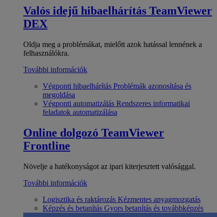
Valós idejű hibaelhárítás
TeamViewer
DEX
Oldja meg a problémákat, mielőtt azok hatással lennének a
felhasználókra.
További információk
Végponti hibaelhárítás
Problémák azonosítása és
megoldása
Végponti automatizálás
Rendszeres informatikai
feladatok automatizálása
Online dolgozó
TeamViewer
Frontline
Növelje a hatékonyságot az ipari kiterjesztett valósággal.
További információk
Logisztika és raktározás
Kézmentes anyagmozgatás
Képzés és betanítás
Gyors betanítás és továbbképzés