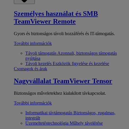
Személyes használat és SMB
TeamViewer Remote
Gyors és biztonságos távoli hozzáférés és IT-támogatás.
További információk
Távoli támogatás
Azonnali, biztonságos támogatás
nyújtása
Távoli kezelés
Eszközök figyelése és kezelése
Csomagok és árak
Nagyvállalat
TeamViewer Tensor
Biztonságos műveletekhez kialakított távkapcsolat.
További információk
Informatikai távtámogatás
Biztonságos, rugalmas,
integrált
Üzemeltetéstechnológia
Műhely távelérése