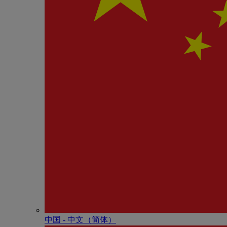
中国 - 中⽂（简体）