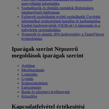
nagyvállalati informatika
Szabadúszók és digitális nomádok
Biztonságos
munkavégzés bárhonnan
Felügyelt szolgáltatást nyújtó szolgáltatók
Ügyfelek
informatikai rendszerének kezelése és karbantartása
Eredeti hardvergyártók (OEM-ek)
A támogatás és a
műveletek racionalizálása
Nonprofit és oktatás
30% kedvezmény a TeamViewer
technológiára
Iparágak szerint
Népszerű
megoldások iparágak szerint
Autóipar
Mezőgazdaság
Logisztika
Gyártás
Kiskereskedelem
Egészségügy
Banki és pénzügyi tevékenység
Közszféra
Kapcsolatfelvétel értékesítési