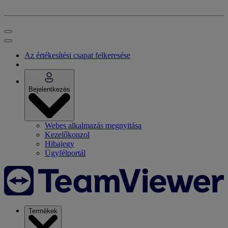
Az értékesítési csapat felkeresése
Bejelentkezés
Webes alkalmazás megnyitása
Kezelőkonzol
Hibajegy
Ügyfélportál
Termékek