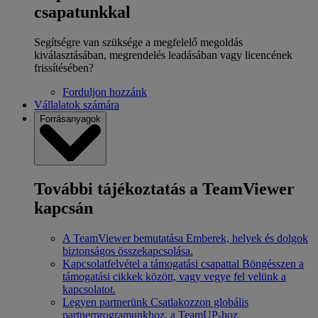
csapatunkkal
Segítségre van szüksége a megfelelő megoldás
kiválasztásában, megrendelés leadásában vagy licencének
frissítésében?
Forduljon hozzánk
Vállalatok számára
Forrásanyagok
További tájékoztatás a TeamViewer
kapcsán
A TeamViewer bemutatása
Emberek, helyek és dolgok
biztonságos összekapcsolása.
Kapcsolatfelvétel a támogatási csapattal
Böngésszen a
támogatási cikkek között, vagy vegye fel velünk a
kapcsolatot.
Legyen partnerünk
Csatlakozzon globális
partnerprogramunkhoz, a TeamUP-hoz.