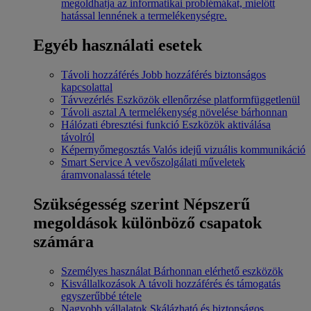
megoldhatja az informatikai problémákat, mielőtt
hatással lennének a termelékenységre.
Egyéb használati esetek
Távoli hozzáférés
Jobb hozzáférés biztonságos
kapcsolattal
Távvezérlés
Eszközök ellenőrzése platformfüggetlenül
Távoli asztal
A termelékenység növelése bárhonnan
Hálózati ébresztési funkció
Eszközök aktiválása
távolról
Képernyőmegosztás
Valós idejű vizuális kommunikáció
Smart Service
A vevőszolgálati műveletek
áramvonalassá tétele
Szükségesség szerint
Népszerű
megoldások különböző csapatok
számára
Személyes használat
Bárhonnan elérhető eszközök
Kisvállalkozások
A távoli hozzáférés és támogatás
egyszerűbbé tétele
Nagyobb vállalatok
Skálázható és biztonságos