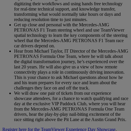
digitizing their workflows and using hands free technology
for real-time technical support, and knowledge transfer,
transforming what would normally take hours or days and
reducing resolution time to just minutes.
Get up close and personal with the Mercedes-AMG
PETRONAS F1 Team steering wheel and use TeamViewer
spatial technology to learn the key components of the steering
wheel that the Mercedes-AMG PETRONAS F1 Team race
car drivers depend on.
Hear from Michael Taylor, IT Director of the Mercedes-AMG
PETRONAS Formula One Team, where he will talk about
the digital transformation journey, he’s experienced over the
last 20 years. He will also give us a view of how remote
connectivity plays a role in continuously driving innovation.
This is your chance to ask Michael questions about how he
and his team prepares for every race and learn about the
challenges they face on and off the track.
We will draw one pair of tickets from our experience
showcase attendees, for a chance to watch qualifying and race
day at the exclusive VIP Paddock Club, where you will hear
from the Mercedes-AMG PETRONAS Formula One Team
drivers, hear the play-by-play nail-biting excitement of the
race sitting right above the Pit Lane at the Austin Grand Prix.
Register here for the TeamViewer Experience Day Showcase
.