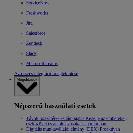
ServiceNow
Freshworks
Jira
Salesforce
Zendesk
Slack
Microsoft Teams
Az összes integráció megtekintése
Megoldások
Népszerű használati esetek
Távoli hozzáférés és támogatás
Kezelje az embereket,
eszközöket és alkalmazásokat – bárhonnan.
Digitális munkavállalói élmény (DEX)
Proaktívan