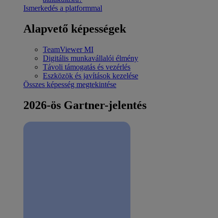
Ismerkedés a platformmal
Alapvető képességek
TeamViewer MI
Digitális munkavállalói élmény
Távoli támogatás és vezérlés
Eszközök és javítások kezelése
Összes képesség megtekintése
2026-ös Gartner-jelentés