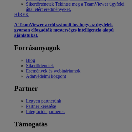
Sikertörténetek
Tekintse meg a TeamViewer ügyfelei
által elért eredményeket.
HÍREK
A TeamViewer arról számolt be, hogy az ügyfelek
gyorsan elfogadták mesterséges intelligencia alapú
ajánlatukat.
Forrásanyagok
Blog
Sikertörténetek
Események és webináriumok
Adatvédelmi központ
Partner
Legyen partnerünk
Partner keresése
Integrációs partnerek
Támogatás