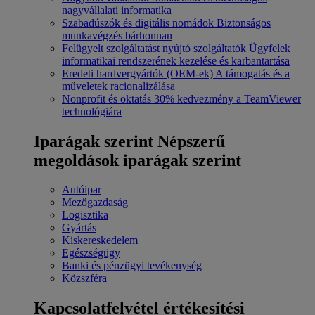
nagyvállalati informatika
Szabadúszók és digitális nomádok
Biztonságos
munkavégzés bárhonnan
Felügyelt szolgáltatást nyújtó szolgáltatók
Ügyfelek
informatikai rendszerének kezelése és karbantartása
Eredeti hardvergyártók (OEM-ek)
A támogatás és a
műveletek racionalizálása
Nonprofit és oktatás
30% kedvezmény a TeamViewer
technológiára
Iparágak szerint
Népszerű
megoldások iparágak szerint
Autóipar
Mezőgazdaság
Logisztika
Gyártás
Kiskereskedelem
Egészségügy
Banki és pénzügyi tevékenység
Közszféra
Kapcsolatfelvétel értékesítési