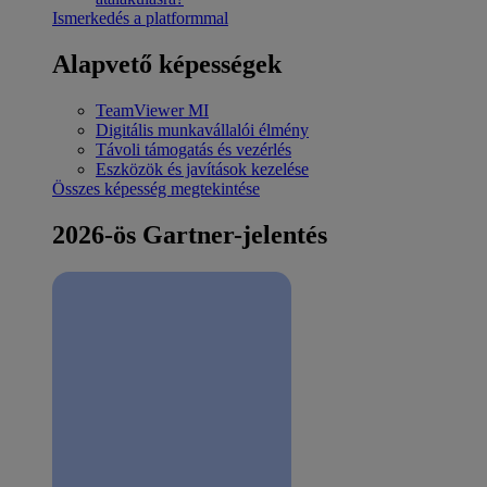
Ismerkedés a platformmal
Alapvető képességek
TeamViewer MI
Digitális munkavállalói élmény
Távoli támogatás és vezérlés
Eszközök és javítások kezelése
Összes képesség megtekintése
2026-ös Gartner-jelentés