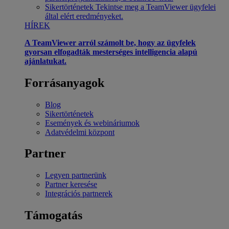
Sikertörténetek
Tekintse meg a TeamViewer ügyfelei
által elért eredményeket.
HÍREK
A TeamViewer arról számolt be, hogy az ügyfelek
gyorsan elfogadták mesterséges intelligencia alapú
ajánlatukat.
Forrásanyagok
Blog
Sikertörténetek
Események és webináriumok
Adatvédelmi központ
Partner
Legyen partnerünk
Partner keresése
Integrációs partnerek
Támogatás