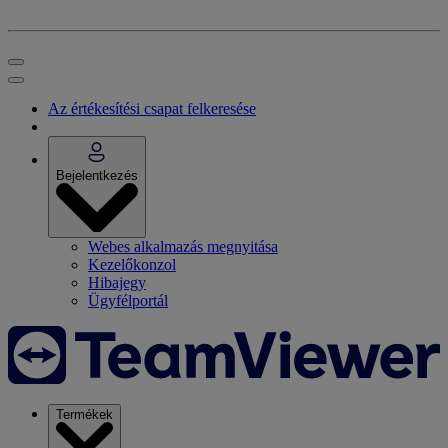
Az értékesítési csapat felkeresése
Bejelentkezés
Webes alkalmazás megnyitása
Kezelőkonzol
Hibajegy
Ügyfélportál
Termékek