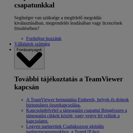
csapatunkkal
Segítségre van szüksége a megfelelő megoldás
kiválasztásában, megrendelés leadásában vagy licencének
frissítésében?
Forduljon hozzánk
Vállalatok számára
Forrásanyagok
További tájékoztatás a TeamViewer
kapcsán
A TeamViewer bemutatása
Emberek, helyek és dolgok
biztonságos összekapcsolása.
Kapcsolatfelvétel a támogatási csapattal
Böngésszen a
támogatási cikkek között, vagy vegye fel velünk a
kapcsolatot.
Legyen partnerünk
Csatlakozzon globális
partnerprogramunkhoz, a TeamUP-hoz.