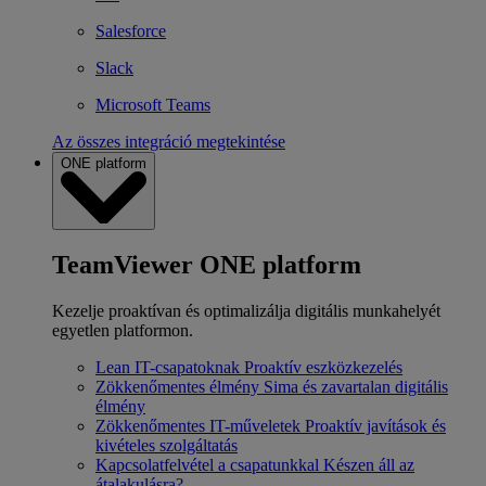
Salesforce
Slack
Microsoft Teams
Az összes integráció megtekintése
ONE platform
TeamViewer ONE platform
Kezelje proaktívan és optimalizálja digitális munkahelyét
egyetlen platformon.
Lean IT-csapatoknak
Proaktív eszközkezelés
Zökkenőmentes élmény
Sima és zavartalan digitális
élmény
Zökkenőmentes IT-műveletek
Proaktív javítások és
kivételes szolgáltatás
Kapcsolatfelvétel a csapatunkkal
Készen áll az
átalakulásra?