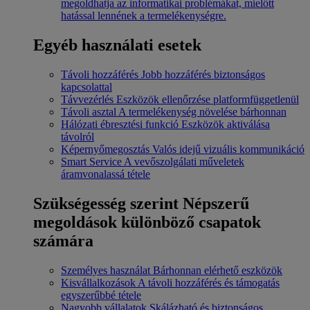
megoldhatja az informatikai problémákat, mielőtt
hatással lennének a termelékenységre.
Egyéb használati esetek
Távoli hozzáférés
Jobb hozzáférés biztonságos
kapcsolattal
Távvezérlés
Eszközök ellenőrzése platformfüggetlenül
Távoli asztal
A termelékenység növelése bárhonnan
Hálózati ébresztési funkció
Eszközök aktiválása
távolról
Képernyőmegosztás
Valós idejű vizuális kommunikáció
Smart Service
A vevőszolgálati műveletek
áramvonalassá tétele
Szükségesség szerint
Népszerű
megoldások különböző csapatok
számára
Személyes használat
Bárhonnan elérhető eszközök
Kisvállalkozások
A távoli hozzáférés és támogatás
egyszerűbbé tétele
Nagyobb vállalatok
Skálázható és biztonságos