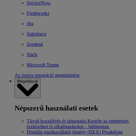
ServiceNow
Freshworks
Jira
Salesforce
Zendesk
Slack
Microsoft Teams
Az összes integráció megtekintése
Megoldások
Népszerű használati esetek
Távoli hozzáférés és támogatás
Kezelje az embereket,
eszközöket és alkalmazásokat – bárhonnan.
Digitális munkavállalói élmény (DEX)
Proaktívan