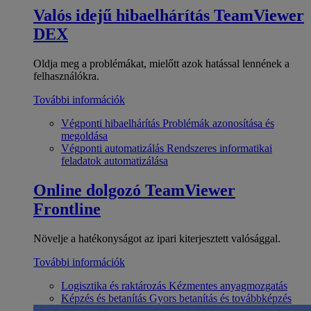
Valós idejű hibaelhárítás
TeamViewer
DEX
Oldja meg a problémákat, mielőtt azok hatással lennének a
felhasználókra.
További információk
Végponti hibaelhárítás
Problémák azonosítása és
megoldása
Végponti automatizálás
Rendszeres informatikai
feladatok automatizálása
Online dolgozó
TeamViewer
Frontline
Növelje a hatékonyságot az ipari kiterjesztett valósággal.
További információk
Logisztika és raktározás
Kézmentes anyagmozgatás
Képzés és betanítás
Gyors betanítás és továbbképzés