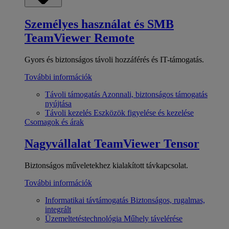
Személyes használat és SMB
TeamViewer Remote
Gyors és biztonságos távoli hozzáférés és IT-támogatás.
További információk
Távoli támogatás
Azonnali, biztonságos támogatás
nyújtása
Távoli kezelés
Eszközök figyelése és kezelése
Csomagok és árak
Nagyvállalat
TeamViewer Tensor
Biztonságos műveletekhez kialakított távkapcsolat.
További információk
Informatikai távtámogatás
Biztonságos, rugalmas,
integrált
Üzemeltetéstechnológia
Műhely távelérése