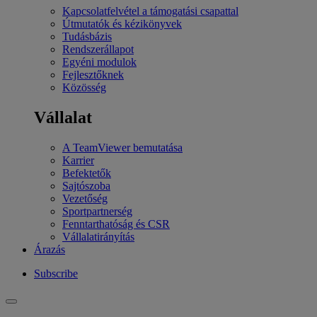
Kapcsolatfelvétel a támogatási csapattal
Útmutatók és kézikönyvek
Tudásbázis
Rendszerállapot
Egyéni modulok
Fejlesztőknek
Közösség
Vállalat
A TeamViewer bemutatása
Karrier
Befektetők
Sajtószoba
Vezetőség
Sportpartnerség
Fenntarthatóság és CSR
Vállalatirányítás
Árazás
Subscribe