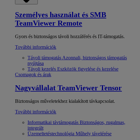
Személyes használat és SMB
TeamViewer Remote
Gyors és biztonságos távoli hozzáférés és IT-támogatás.
További információk
Távoli támogatás
Azonnali, biztonságos támogatás
nyújtása
Távoli kezelés
Eszközök figyelése és kezelése
Csomagok és árak
Nagyvállalat
TeamViewer Tensor
Biztonságos műveletekhez kialakított távkapcsolat.
További információk
Informatikai távtámogatás
Biztonságos, rugalmas,
integrált
Üzemeltetéstechnológia
Műhely távelérése