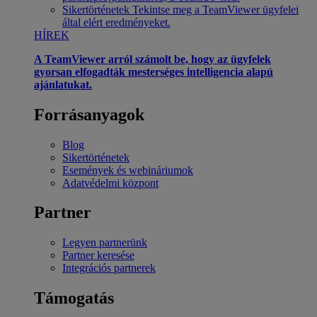
Sikertörténetek
Tekintse meg a TeamViewer ügyfelei
által elért eredményeket.
HÍREK
A TeamViewer arról számolt be, hogy az ügyfelek
gyorsan elfogadták mesterséges intelligencia alapú
ajánlatukat.
Forrásanyagok
Blog
Sikertörténetek
Események és webináriumok
Adatvédelmi központ
Partner
Legyen partnerünk
Partner keresése
Integrációs partnerek
Támogatás