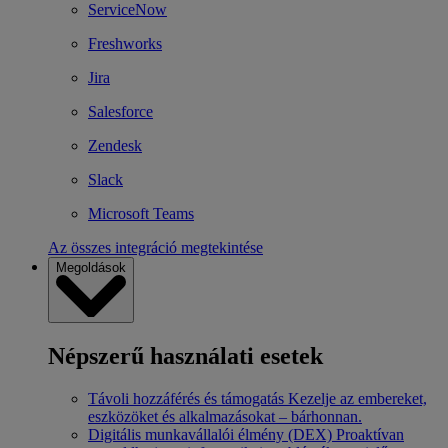
ServiceNow
Freshworks
Jira
Salesforce
Zendesk
Slack
Microsoft Teams
Az összes integráció megtekintése
Megoldások
Népszerű használati esetek
Távoli hozzáférés és támogatás
Kezelje az embereket,
eszközöket és alkalmazásokat – bárhonnan.
Digitális munkavállalói élmény (DEX)
Proaktívan