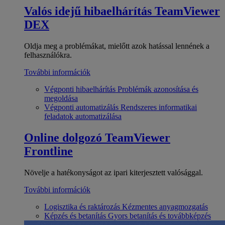
Valós idejű hibaelhárítás
TeamViewer
DEX
Oldja meg a problémákat, mielőtt azok hatással lennének a
felhasználókra.
További információk
Végponti hibaelhárítás
Problémák azonosítása és
megoldása
Végponti automatizálás
Rendszeres informatikai
feladatok automatizálása
Online dolgozó
TeamViewer
Frontline
Növelje a hatékonyságot az ipari kiterjesztett valósággal.
További információk
Logisztika és raktározás
Kézmentes anyagmozgatás
Képzés és betanítás
Gyors betanítás és továbbképzés