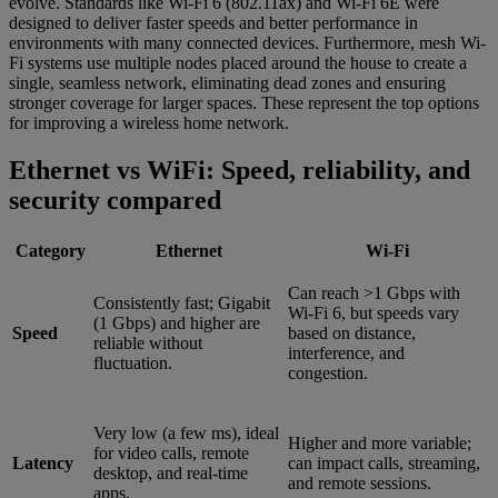
evolve. Standards like Wi-Fi 6 (802.11ax) and Wi-Fi 6E were
designed to deliver faster speeds and better performance in
environments with many connected devices. Furthermore, mesh Wi-
Fi systems use multiple nodes placed around the house to create a
single, seamless network, eliminating dead zones and ensuring
stronger coverage for larger spaces. These represent the top options
for improving a wireless home network.
Ethernet vs WiFi: Speed, reliability, and
security compared
Category
Ethernet
Wi-Fi
Can reach >1 Gbps with
Consistently fast; Gigabit
Wi-Fi 6, but speeds vary
(1 Gbps) and higher are
Speed
based on distance,
reliable without
interference, and
fluctuation.
congestion.
Very low (a few ms), ideal
Higher and more variable;
for video calls, remote
Latency
can impact calls, streaming,
desktop, and real-time
and remote sessions.
apps.