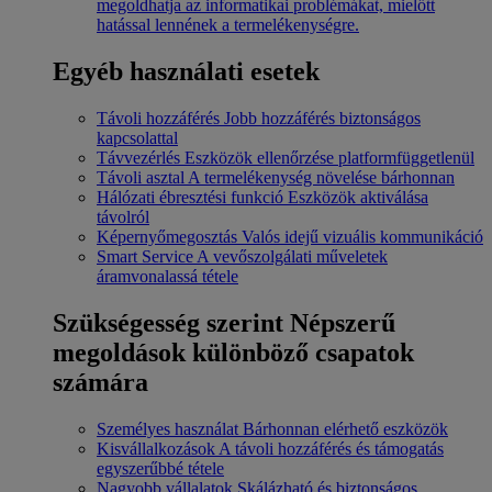
megoldhatja az informatikai problémákat, mielőtt
hatással lennének a termelékenységre.
Egyéb használati esetek
Távoli hozzáférés
Jobb hozzáférés biztonságos
kapcsolattal
Távvezérlés
Eszközök ellenőrzése platformfüggetlenül
Távoli asztal
A termelékenység növelése bárhonnan
Hálózati ébresztési funkció
Eszközök aktiválása
távolról
Képernyőmegosztás
Valós idejű vizuális kommunikáció
Smart Service
A vevőszolgálati műveletek
áramvonalassá tétele
Szükségesség szerint
Népszerű
megoldások különböző csapatok
számára
Személyes használat
Bárhonnan elérhető eszközök
Kisvállalkozások
A távoli hozzáférés és támogatás
egyszerűbbé tétele
Nagyobb vállalatok
Skálázható és biztonságos