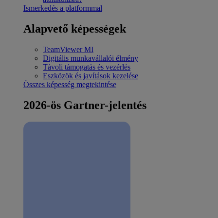
Ismerkedés a platformmal
Alapvető képességek
TeamViewer MI
Digitális munkavállalói élmény
Távoli támogatás és vezérlés
Eszközök és javítások kezelése
Összes képesség megtekintése
2026-ös Gartner-jelentés