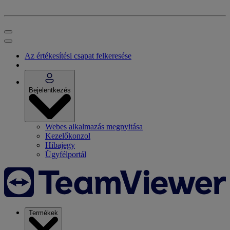
Az értékesítési csapat felkeresése
Bejelentkezés
Webes alkalmazás megnyitása
Kezelőkonzol
Hibajegy
Ügyfélportál
Termékek