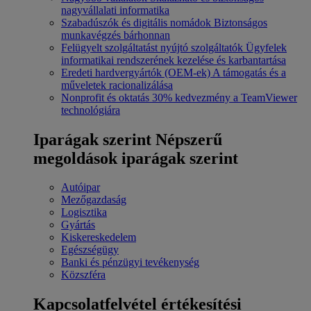
nagyvállalati informatika
Szabadúszók és digitális nomádok
Biztonságos
munkavégzés bárhonnan
Felügyelt szolgáltatást nyújtó szolgáltatók
Ügyfelek
informatikai rendszerének kezelése és karbantartása
Eredeti hardvergyártók (OEM-ek)
A támogatás és a
műveletek racionalizálása
Nonprofit és oktatás
30% kedvezmény a TeamViewer
technológiára
Iparágak szerint
Népszerű
megoldások iparágak szerint
Autóipar
Mezőgazdaság
Logisztika
Gyártás
Kiskereskedelem
Egészségügy
Banki és pénzügyi tevékenység
Közszféra
Kapcsolatfelvétel értékesítési