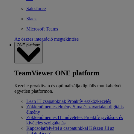
Salesforce
Slack
Microsoft Teams
Az összes integráció megtekintése
ONE platform
TeamViewer ONE platform
Kezelje proaktívan és optimalizálja digitális munkahelyét
egyetlen platformon.
Lean IT-csapatoknak
Proaktív eszközkezelés
Zökkenőmentes élmény
Sima és zavartalan digitális
élmény
Zökkenőmentes IT-műveletek
Proaktív javítások és
kivételes szolgáltatás
Kapcsolatfelvétel a csapatunkkal
Készen áll az
átalakulásra?