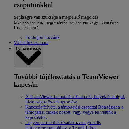
csapatunkkal
Segítségre van szüksége a megfelelő megoldás
kiválasztásában, megrendelés leadásában vagy licencének
frissítésében?
Forduljon hozzánk
Vállalatok számára
Forrásanyagok
További tájékoztatás a TeamViewer
kapcsán
A TeamViewer bemutatása
Emberek, helyek és dolgok
biztonságos összekapcsolása.
Kapcsolatfelvétel a támogatási csapattal
Böngésszen a
támogatási cikkek között, vagy vegye fel velünk a
kapcsolatot.
Legyen partnerünk
Csatlakozzon globális
partnerprogramunkhoz, a TeamUP-hoz.