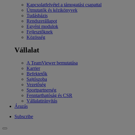
Kapcsolatfelvétel a támogatási csapattal
Útmutatók és kézikönyvek
Tudásbázis
Rendszerállapot
Egyéni modulok
Fejlesztőknek
Közösség
Vállalat
A TeamViewer bemutatása
Karrier
Befektetők
Sajtószoba
Vezetőség
Sportpartnerség
Fenntarthatóság és CSR
Vállalatirányítás
Árazás
Subscribe