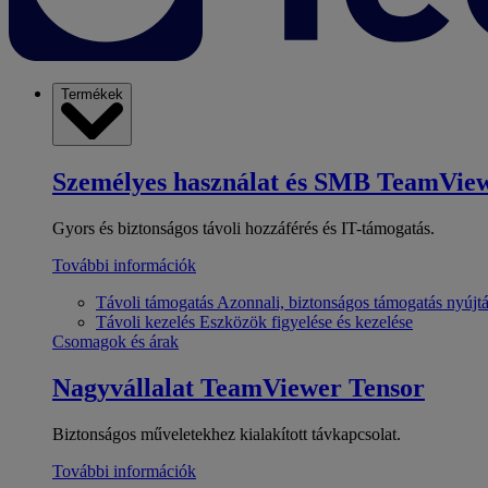
Termékek
Személyes használat és SMB
TeamView
Gyors és biztonságos távoli hozzáférés és IT-támogatás.
További információk
Távoli támogatás
Azonnali, biztonságos támogatás nyújt
Távoli kezelés
Eszközök figyelése és kezelése
Csomagok és árak
Nagyvállalat
TeamViewer Tensor
Biztonságos műveletekhez kialakított távkapcsolat.
További információk