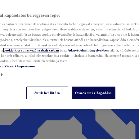
l kapcsolatos beleegyezési fejléc
és partnerei szeretnének cookie-kat és hasonló technológiákat elhelyezni és alkalmazni az eszkö
élmény és a marketingtevékenységek személyre szabása érdekében, valamint elemzési célból. A
„
tva beleegyezik (i) az összes cookie elhelyezésébe és használatába, valamint (ii) a cookie-k haszn
gozásába, amelyeket társíthatunk a termékek használatából és a használathoz kapcsolódó elemzési
ből származó adatokhoz. A cookie-k elhelyezésével és az adatok feldolgozásával kapcsolatos to
t a
cookie-kra vonatkozó szabályzatban
és az
Adatvédelmi irányelvekben
találja, különös tekin
konkrét céljaira, a külső címzettekre és a cookie-k tárolási időtartamára. Ha szeretné megadni a saj
ookie-k beállításainak területén szabhatja testre.
TeamViewert
Impresszum
Sütik beállítása
Összes süti elfogadása