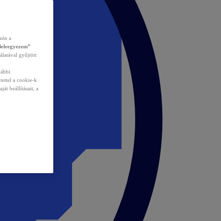
zén a
Beleegyezem”
álatával gyűjtött
vábbi
tettel a cookie-k
át beállításait, a