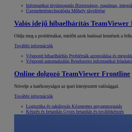
Informatikai távtámogatás
Biztonságos, rugalmas, integrá
Üzemeltetéstechnológia
Műhely távelérése
Valós idejű hibaelhárítás
TeamViewer
Oldja meg a problémákat, mielőtt azok hatással lennének a felh
További információk
Végponti hibaelhárítás
Problémák azonosítása és megold
Végponti automatizálás
Rendszeres informatikai feladato
Online dolgozó
TeamViewer Frontline
Növelje a hatékonyságot az ipari kiterjesztett valósággal.
További információk
Logisztika és raktározás
Kézmentes anyagmozgatás
Képzés és betanítás
Gyors betanítás és továbbképzés