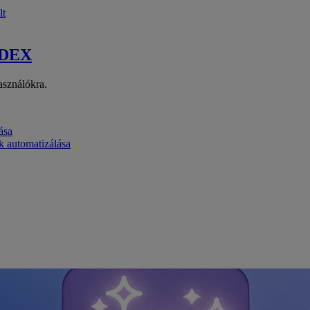
lt
 DEX
asználókra.
ása
k automatizálása