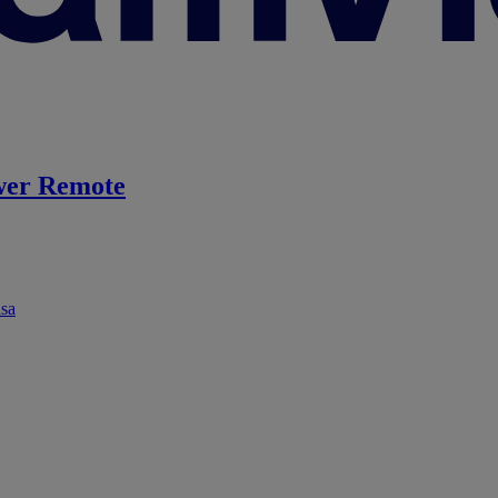
er Remote
ása