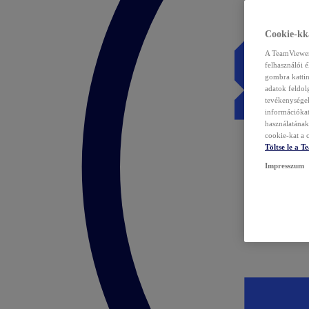
Cookie-kka
A TeamViewer 
felhasználói 
gombra kattin
adatok feldol
tevékenységek
információka
használatának 
cookie-kat a c
Töltse le a 
Impresszum