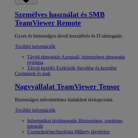
Személyes használat és SMB
TeamViewer Remote
Gyors és biztonságos távoli hozzáférés és IT-támogatás.
További információk
Távoli támogatás
Azonnali, biztonságos támogatás
nyújtása
Távoli kezelés
Eszközök figyelése és kezelése
Csomagok és árak
Nagyvállalat
TeamViewer Tensor
Biztonságos műveletekhez kialakított távkapcsolat.
További információk
Informatikai távtámogatás
Biztonságos, rugalmas,
integrált
Üzemeltetéstechnológia
Műhely távelérése