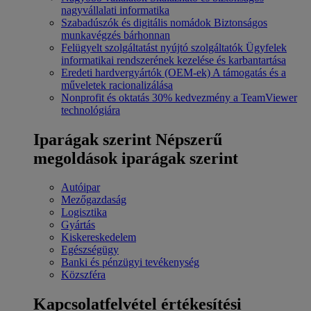
nagyvállalati informatika
Szabadúszók és digitális nomádok
Biztonságos
munkavégzés bárhonnan
Felügyelt szolgáltatást nyújtó szolgáltatók
Ügyfelek
informatikai rendszerének kezelése és karbantartása
Eredeti hardvergyártók (OEM-ek)
A támogatás és a
műveletek racionalizálása
Nonprofit és oktatás
30% kedvezmény a TeamViewer
technológiára
Iparágak szerint
Népszerű
megoldások iparágak szerint
Autóipar
Mezőgazdaság
Logisztika
Gyártás
Kiskereskedelem
Egészségügy
Banki és pénzügyi tevékenység
Közszféra
Kapcsolatfelvétel értékesítési