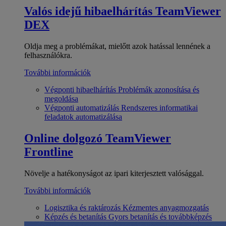
Valós idejű hibaelhárítás
TeamViewer
DEX
Oldja meg a problémákat, mielőtt azok hatással lennének a
felhasználókra.
További információk
Végponti hibaelhárítás
Problémák azonosítása és
megoldása
Végponti automatizálás
Rendszeres informatikai
feladatok automatizálása
Online dolgozó
TeamViewer
Frontline
Növelje a hatékonyságot az ipari kiterjesztett valósággal.
További információk
Logisztika és raktározás
Kézmentes anyagmozgatás
Képzés és betanítás
Gyors betanítás és továbbképzés