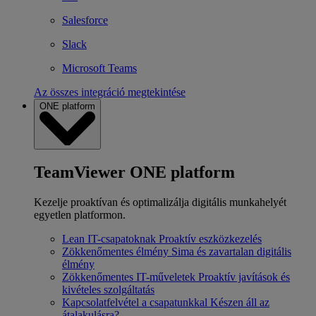
Salesforce
Slack
Microsoft Teams
Az összes integráció megtekintése
ONE platform
TeamViewer ONE platform
Kezelje proaktívan és optimalizálja digitális munkahelyét
egyetlen platformon.
Lean IT-csapatoknak
Proaktív eszközkezelés
Zökkenőmentes élmény
Sima és zavartalan digitális
élmény
Zökkenőmentes IT-műveletek
Proaktív javítások és
kivételes szolgáltatás
Kapcsolatfelvétel a csapatunkkal
Készen áll az
átalakulásra?