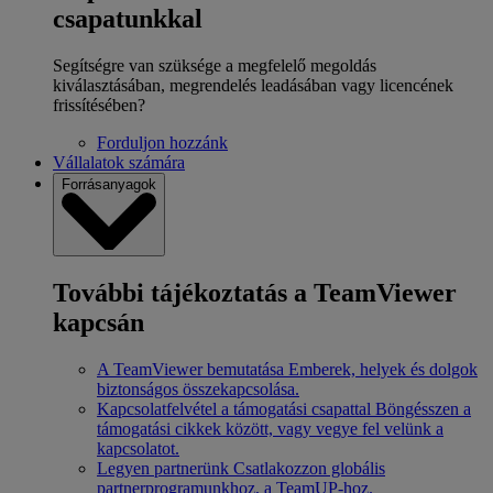
csapatunkkal
Segítségre van szüksége a megfelelő megoldás
kiválasztásában, megrendelés leadásában vagy licencének
frissítésében?
Forduljon hozzánk
Vállalatok számára
Forrásanyagok
További tájékoztatás a TeamViewer
kapcsán
A TeamViewer bemutatása
Emberek, helyek és dolgok
biztonságos összekapcsolása.
Kapcsolatfelvétel a támogatási csapattal
Böngésszen a
támogatási cikkek között, vagy vegye fel velünk a
kapcsolatot.
Legyen partnerünk
Csatlakozzon globális
partnerprogramunkhoz, a TeamUP-hoz.