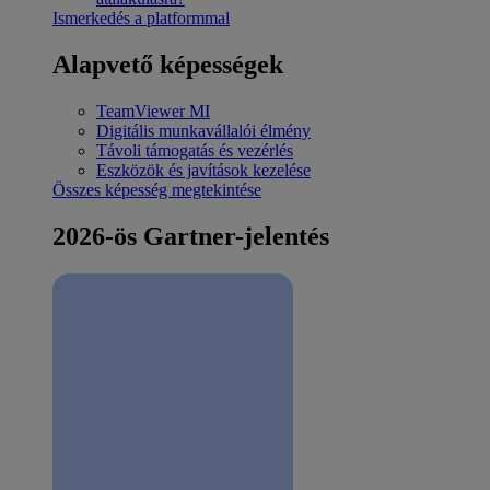
Ismerkedés a platformmal
Alapvető képességek
TeamViewer MI
Digitális munkavállalói élmény
Távoli támogatás és vezérlés
Eszközök és javítások kezelése
Összes képesség megtekintése
2026-ös Gartner-jelentés