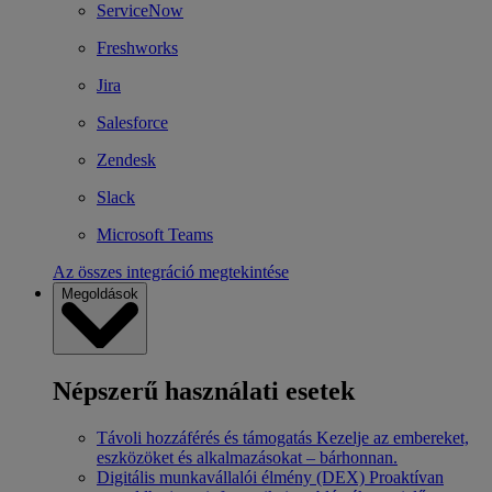
ServiceNow
Freshworks
Jira
Salesforce
Zendesk
Slack
Microsoft Teams
Az összes integráció megtekintése
Megoldások
Népszerű használati esetek
Távoli hozzáférés és támogatás
Kezelje az embereket,
eszközöket és alkalmazásokat – bárhonnan.
Digitális munkavállalói élmény (DEX)
Proaktívan