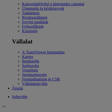
Kapcsolatfelvétel a támogatási csapattal
Útmutatók és kézikönyvek
Tudásbázis
Rendszerállapot
Egyéni modulok
Fejlesztőknek
Közösség
Vállalat
A TeamViewer bemutatása
Karrier
Befektetők
Sajtószoba
Vezetőség
Sportpartnerség
Fenntarthatóság és CSR
Vállalatirányítás
Árazás
Subscribe