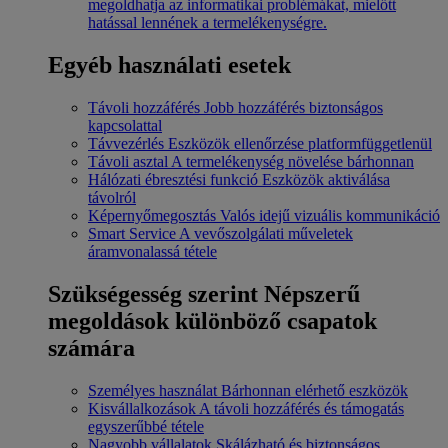
megoldhatja az informatikai problémákat, mielőtt
hatással lennének a termelékenységre.
Egyéb használati esetek
Távoli hozzáférés
Jobb hozzáférés biztonságos
kapcsolattal
Távvezérlés
Eszközök ellenőrzése platformfüggetlenül
Távoli asztal
A termelékenység növelése bárhonnan
Hálózati ébresztési funkció
Eszközök aktiválása
távolról
Képernyőmegosztás
Valós idejű vizuális kommunikáció
Smart Service
A vevőszolgálati műveletek
áramvonalassá tétele
Szükségesség szerint
Népszerű
megoldások különböző csapatok
számára
Személyes használat
Bárhonnan elérhető eszközök
Kisvállalkozások
A távoli hozzáférés és támogatás
egyszerűbbé tétele
Nagyobb vállalatok
Skálázható és biztonságos