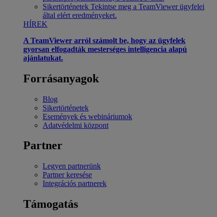
Sikertörténetek
Tekintse meg a TeamViewer ügyfelei
által elért eredményeket.
HÍREK
A TeamViewer arról számolt be, hogy az ügyfelek
gyorsan elfogadták mesterséges intelligencia alapú
ajánlatukat.
Forrásanyagok
Blog
Sikertörténetek
Események és webináriumok
Adatvédelmi központ
Partner
Legyen partnerünk
Partner keresése
Integrációs partnerek
Támogatás