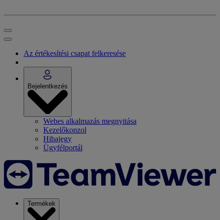
Az értékesítési csapat felkeresése
Bejelentkezés
Webes alkalmazás megnyitása
Kezelőkonzol
Hibajegy
Ügyfélportál
Termékek