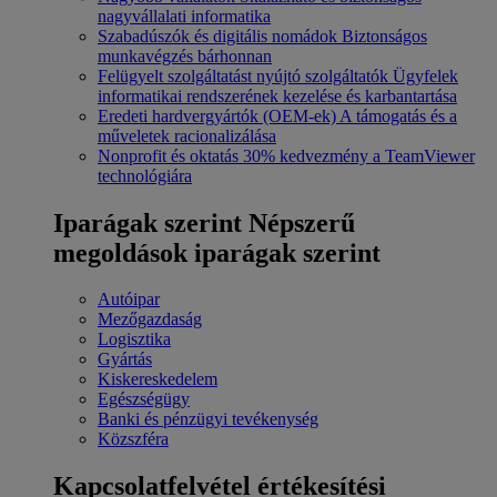
nagyvállalati informatika
Szabadúszók és digitális nomádok
Biztonságos
munkavégzés bárhonnan
Felügyelt szolgáltatást nyújtó szolgáltatók
Ügyfelek
informatikai rendszerének kezelése és karbantartása
Eredeti hardvergyártók (OEM-ek)
A támogatás és a
műveletek racionalizálása
Nonprofit és oktatás
30% kedvezmény a TeamViewer
technológiára
Iparágak szerint
Népszerű
megoldások iparágak szerint
Autóipar
Mezőgazdaság
Logisztika
Gyártás
Kiskereskedelem
Egészségügy
Banki és pénzügyi tevékenység
Közszféra
Kapcsolatfelvétel értékesítési