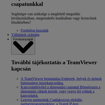
csapatunkkal
Segítségre van szüksége a megfelelő megoldás
kiválasztásában, megrendelés leadásában vagy licencének
frissítésében?
Forduljon hozzánk
Vállalatok számára
Forrásanyagok
További tájékoztatás a TeamViewer
kapcsán
A TeamViewer bemutatása
Emberek, helyek és dolgok
biztonságos összekapcsolása.
Kapcsolatfelvétel a támogatási csapattal
Böngésszen a
támogatási cikkek között, vagy vegye fel velünk a
kapcsolatot.
Legyen partnerünk
Csatlakozzon globális
partnerprogramunkhoz, a TeamUP-hoz.