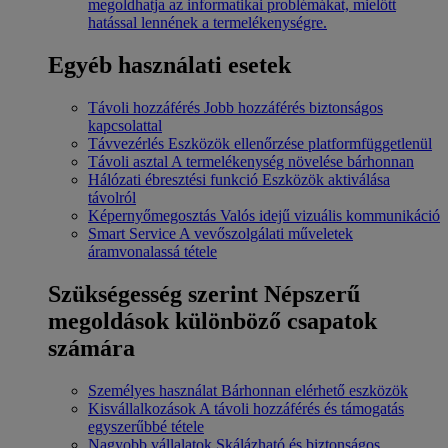
megoldhatja az informatikai problémákat, mielőtt
hatással lennének a termelékenységre.
Egyéb használati esetek
Távoli hozzáférés
Jobb hozzáférés biztonságos
kapcsolattal
Távvezérlés
Eszközök ellenőrzése platformfüggetlenül
Távoli asztal
A termelékenység növelése bárhonnan
Hálózati ébresztési funkció
Eszközök aktiválása
távolról
Képernyőmegosztás
Valós idejű vizuális kommunikáció
Smart Service
A vevőszolgálati műveletek
áramvonalassá tétele
Szükségesség szerint
Népszerű
megoldások különböző csapatok
számára
Személyes használat
Bárhonnan elérhető eszközök
Kisvállalkozások
A távoli hozzáférés és támogatás
egyszerűbbé tétele
Nagyobb vállalatok
Skálázható és biztonságos