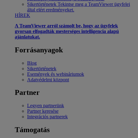
Sikertörténetek
Tekintse meg a TeamViewer ügyfelei
által elért eredményeket.
HÍREK
A TeamViewer arról számolt be, hogy az ügyfelek
gyorsan elfogadták mesterséges intelligencia alapú
ajánlatukat.
Forrásanyagok
Blog
Sikertörténetek
Események és webináriumok
Adatvédelmi központ
Partner
Legyen partnerünk
Partner keresése
Integrációs partnerek
Támogatás