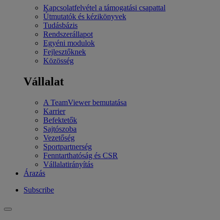
Kapcsolatfelvétel a támogatási csapattal
Útmutatók és kézikönyvek
Tudásbázis
Rendszerállapot
Egyéni modulok
Fejlesztőknek
Közösség
Vállalat
A TeamViewer bemutatása
Karrier
Befektetők
Sajtószoba
Vezetőség
Sportpartnerség
Fenntarthatóság és CSR
Vállalatirányítás
Árazás
Subscribe