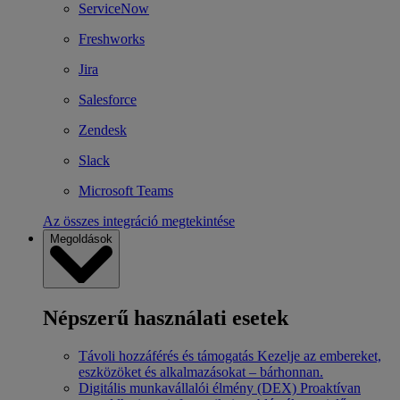
ServiceNow
Freshworks
Jira
Salesforce
Zendesk
Slack
Microsoft Teams
Az összes integráció megtekintése
Megoldások
Népszerű használati esetek
Távoli hozzáférés és támogatás
Kezelje az embereket,
eszközöket és alkalmazásokat – bárhonnan.
Digitális munkavállalói élmény (DEX)
Proaktívan