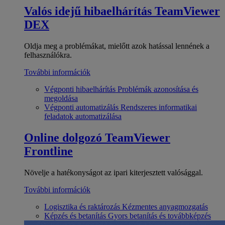
Valós idejű hibaelhárítás
TeamViewer
DEX
Oldja meg a problémákat, mielőtt azok hatással lennének a
felhasználókra.
További információk
Végponti hibaelhárítás
Problémák azonosítása és
megoldása
Végponti automatizálás
Rendszeres informatikai
feladatok automatizálása
Online dolgozó
TeamViewer
Frontline
Növelje a hatékonyságot az ipari kiterjesztett valósággal.
További információk
Logisztika és raktározás
Kézmentes anyagmozgatás
Képzés és betanítás
Gyors betanítás és továbbképzés