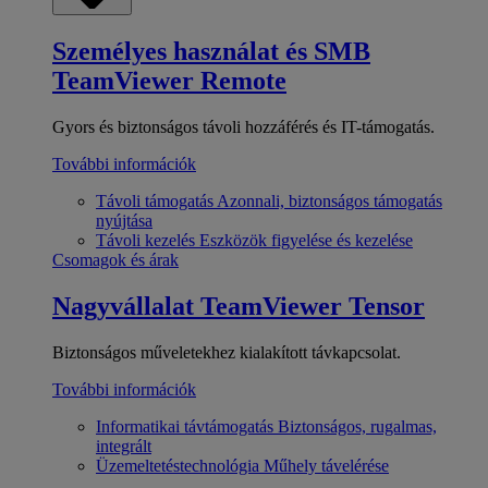
Személyes használat és SMB
TeamViewer Remote
Gyors és biztonságos távoli hozzáférés és IT-támogatás.
További információk
Távoli támogatás
Azonnali, biztonságos támogatás
nyújtása
Távoli kezelés
Eszközök figyelése és kezelése
Csomagok és árak
Nagyvállalat
TeamViewer Tensor
Biztonságos műveletekhez kialakított távkapcsolat.
További információk
Informatikai távtámogatás
Biztonságos, rugalmas,
integrált
Üzemeltetéstechnológia
Műhely távelérése