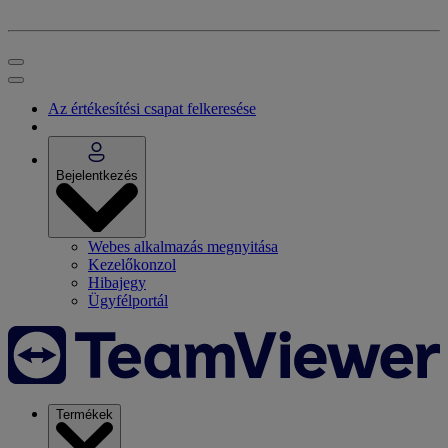
Az értékesítési csapat felkeresése
Bejelentkezés
Webes alkalmazás megnyitása
Kezelőkonzol
Hibajegy
Ügyfélportál
Termékek