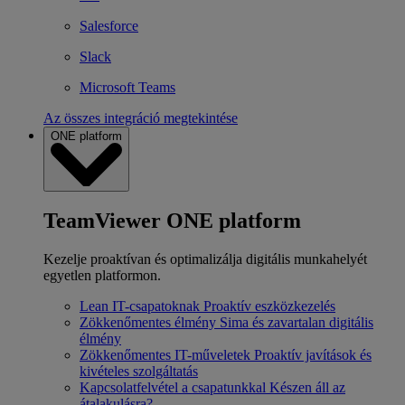
Salesforce
Slack
Microsoft Teams
Az összes integráció megtekintése
ONE platform
TeamViewer ONE platform
Kezelje proaktívan és optimalizálja digitális munkahelyét
egyetlen platformon.
Lean IT-csapatoknak
Proaktív eszközkezelés
Zökkenőmentes élmény
Sima és zavartalan digitális
élmény
Zökkenőmentes IT-műveletek
Proaktív javítások és
kivételes szolgáltatás
Kapcsolatfelvétel a csapatunkkal
Készen áll az
átalakulásra?