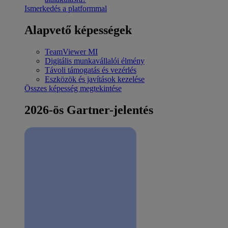
Ismerkedés a platformmal
Alapvető képességek
TeamViewer MI
Digitális munkavállalói élmény
Távoli támogatás és vezérlés
Eszközök és javítások kezelése
Összes képesség megtekintése
2026-ös Gartner-jelentés