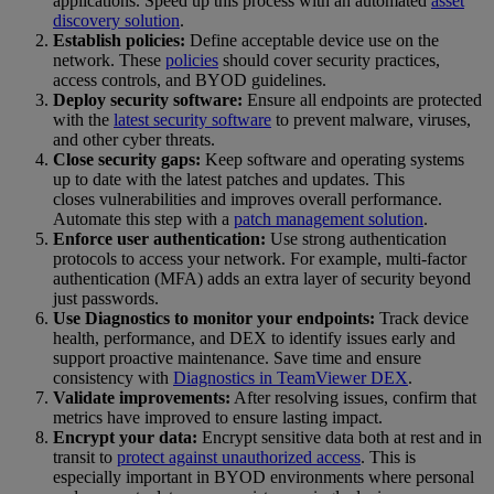
applications. Speed up this process with an automated
asset
discovery solution
.
Establish policies:
Define acceptable device use on the
network. These
policies
should cover security practices,
access controls, and BYOD guidelines.
Deploy security software:
Ensure all endpoints are protected
with the
latest security software
to prevent malware, viruses,
and other cyber threats.
Close security gaps:
Keep software and operating systems
up to date with the latest patches and updates. This
closes vulnerabilities and improves overall performance.
Automate this step with a
patch management solution
.
Enforce user authentication:
Use strong authentication
protocols to access your network. For example, multi-factor
authentication (MFA) adds an extra layer of security beyond
just passwords.
Use Diagnostics to monitor your endpoints:
Track device
health, performance, and DEX to identify issues early and
support proactive maintenance. Save time and ensure
consistency with
Diagnostics in TeamViewer DEX
.
Validate improvements:
After resolving issues, confirm that
metrics have improved to ensure lasting impact.
Encrypt your data:
Encrypt sensitive data both at rest and in
transit to
protect against unauthorized access
. This is
especially important in BYOD environments where personal