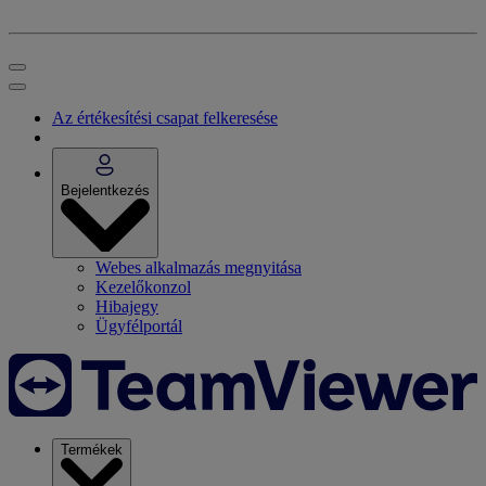
Az értékesítési csapat felkeresése
Bejelentkezés
Webes alkalmazás megnyitása
Kezelőkonzol
Hibajegy
Ügyfélportál
Termékek