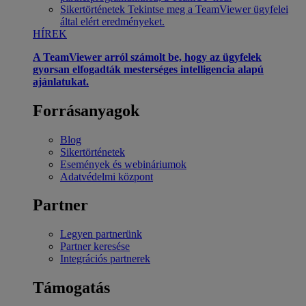
Sikertörténetek
Tekintse meg a TeamViewer ügyfelei
által elért eredményeket.
HÍREK
A TeamViewer arról számolt be, hogy az ügyfelek
gyorsan elfogadták mesterséges intelligencia alapú
ajánlatukat.
Forrásanyagok
Blog
Sikertörténetek
Események és webináriumok
Adatvédelmi központ
Partner
Legyen partnerünk
Partner keresése
Integrációs partnerek
Támogatás