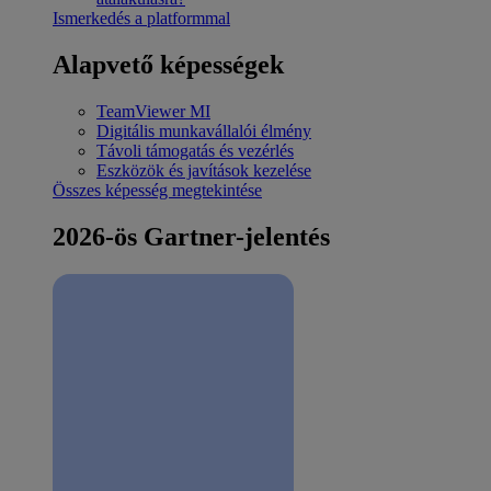
Ismerkedés a platformmal
Alapvető képességek
TeamViewer MI
Digitális munkavállalói élmény
Távoli támogatás és vezérlés
Eszközök és javítások kezelése
Összes képesség megtekintése
2026-ös Gartner-jelentés