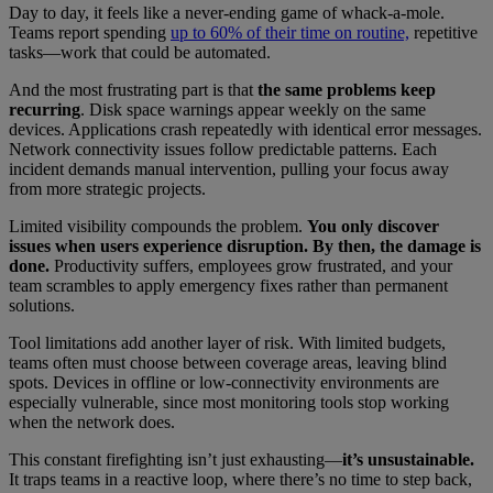
Day to day, it feels like a never-ending game of whack-a-mole.
Teams report spending
up to 60% of their time on routine,
repetitive
tasks—work that could be automated.
And the most frustrating part is that
the same problems keep
recurring
. Disk space warnings appear weekly on the same
devices. Applications crash repeatedly with identical error messages.
Network connectivity issues follow predictable patterns. Each
incident demands manual intervention, pulling your focus away
from more strategic projects.
Limited visibility compounds the problem.
You only discover
issues when users experience disruption. By then, the damage is
done.
Productivity suffers, employees grow frustrated, and your
team scrambles to apply emergency fixes rather than permanent
solutions.
Tool limitations add another layer of risk. With limited budgets,
teams often must choose between coverage areas, leaving blind
spots. Devices in offline or low-connectivity environments are
especially vulnerable, since most monitoring tools stop working
when the network does.
This constant firefighting isn’t just exhausting—
it’s unsustainable.
It traps teams in a reactive loop, where there’s no time to step back,