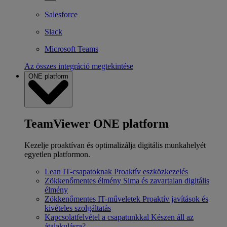
Salesforce
Slack
Microsoft Teams
Az összes integráció megtekintése
ONE platform
TeamViewer ONE platform
Kezelje proaktívan és optimalizálja digitális munkahelyét
egyetlen platformon.
Lean IT-csapatoknak
Proaktív eszközkezelés
Zökkenőmentes élmény
Sima és zavartalan digitális
élmény
Zökkenőmentes IT-műveletek
Proaktív javítások és
kivételes szolgáltatás
Kapcsolatfelvétel a csapatunkkal
Készen áll az
átalakulásra?