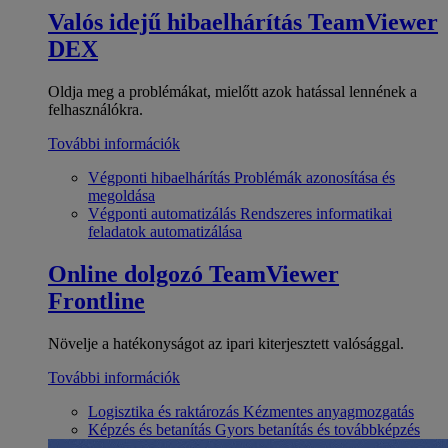
Valós idejű hibaelhárítás
TeamViewer
DEX
Oldja meg a problémákat, mielőtt azok hatással lennének a
felhasználókra.
További információk
Végponti hibaelhárítás
Problémák azonosítása és
megoldása
Végponti automatizálás
Rendszeres informatikai
feladatok automatizálása
Online dolgozó
TeamViewer
Frontline
Növelje a hatékonyságot az ipari kiterjesztett valósággal.
További információk
Logisztika és raktározás
Kézmentes anyagmozgatás
Képzés és betanítás
Gyors betanítás és továbbképzés