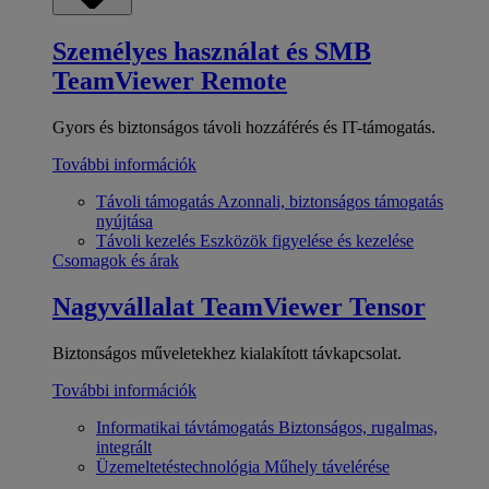
Személyes használat és SMB
TeamViewer Remote
Gyors és biztonságos távoli hozzáférés és IT-támogatás.
További információk
Távoli támogatás
Azonnali, biztonságos támogatás
nyújtása
Távoli kezelés
Eszközök figyelése és kezelése
Csomagok és árak
Nagyvállalat
TeamViewer Tensor
Biztonságos műveletekhez kialakított távkapcsolat.
További információk
Informatikai távtámogatás
Biztonságos, rugalmas,
integrált
Üzemeltetéstechnológia
Műhely távelérése