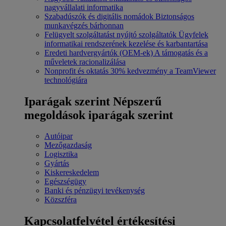
nagyvállalati informatika
Szabadúszók és digitális nomádok
Biztonságos
munkavégzés bárhonnan
Felügyelt szolgáltatást nyújtó szolgáltatók
Ügyfelek
informatikai rendszerének kezelése és karbantartása
Eredeti hardvergyártók (OEM-ek)
A támogatás és a
műveletek racionalizálása
Nonprofit és oktatás
30% kedvezmény a TeamViewer
technológiára
Iparágak szerint
Népszerű
megoldások iparágak szerint
Autóipar
Mezőgazdaság
Logisztika
Gyártás
Kiskereskedelem
Egészségügy
Banki és pénzügyi tevékenység
Közszféra
Kapcsolatfelvétel értékesítési