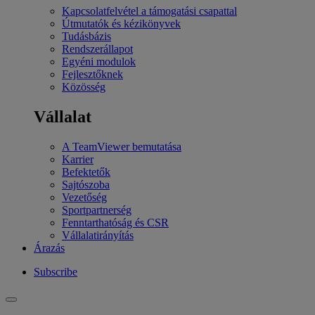
Kapcsolatfelvétel a támogatási csapattal
Útmutatók és kézikönyvek
Tudásbázis
Rendszerállapot
Egyéni modulok
Fejlesztőknek
Közösség
Vállalat
A TeamViewer bemutatása
Karrier
Befektetők
Sajtószoba
Vezetőség
Sportpartnerség
Fenntarthatóság és CSR
Vállalatirányítás
Árazás
Subscribe