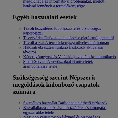
megoldhatja az informatikai problémákat, mielőtt
hatással lennének a termelékenységre.
Egyéb használati esetek
Távoli hozzáférés
Jobb hozzáférés biztonságos
kapcsolattal
Távvezérlés
Eszközök ellenőrzése platformfüggetlenül
Távoli asztal
A termelékenység növelése bárhonnan
Hálózati ébresztési funkció
Eszközök aktiválása
távolról
Képernyőmegosztás
Valós idejű vizuális kommunikáció
Smart Service
A vevőszolgálati műveletek
áramvonalassá tétele
Szükségesség szerint
Népszerű
megoldások különböző csapatok
számára
Személyes használat
Bárhonnan elérhető eszközök
Kisvállalkozások
A távoli hozzáférés és támogatás
egyszerűbbé tétele
Nagyobb vállalatok
Skálázható és biztonságos