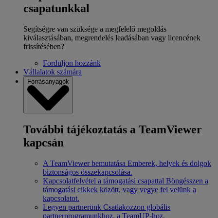
csapatunkkal
Segítségre van szüksége a megfelelő megoldás
kiválasztásában, megrendelés leadásában vagy licencének
frissítésében?
Forduljon hozzánk
Vállalatok számára
Forrásanyagok
További tájékoztatás a TeamViewer
kapcsán
A TeamViewer bemutatása
Emberek, helyek és dolgok
biztonságos összekapcsolása.
Kapcsolatfelvétel a támogatási csapattal
Böngésszen a
támogatási cikkek között, vagy vegye fel velünk a
kapcsolatot.
Legyen partnerünk
Csatlakozzon globális
partnerprogramunkhoz, a TeamUP-hoz.