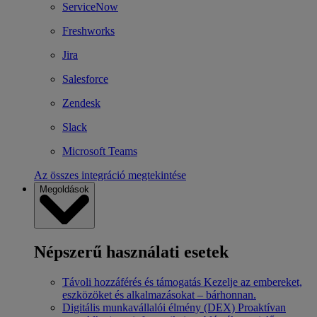
ServiceNow
Freshworks
Jira
Salesforce
Zendesk
Slack
Microsoft Teams
Az összes integráció megtekintése
Megoldások
Népszerű használati esetek
Távoli hozzáférés és támogatás
Kezelje az embereket,
eszközöket és alkalmazásokat – bárhonnan.
Digitális munkavállalói élmény (DEX)
Proaktívan