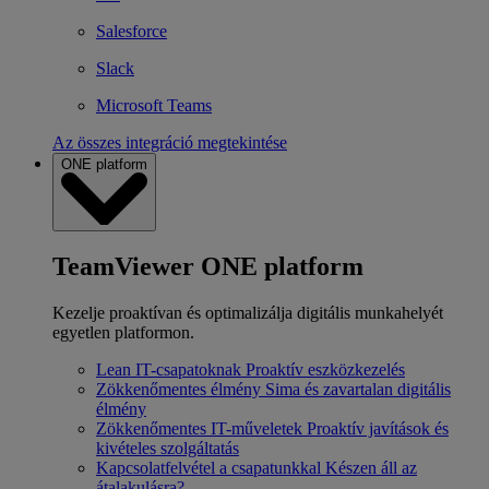
Salesforce
Slack
Microsoft Teams
Az összes integráció megtekintése
ONE platform
TeamViewer ONE platform
Kezelje proaktívan és optimalizálja digitális munkahelyét
egyetlen platformon.
Lean IT-csapatoknak
Proaktív eszközkezelés
Zökkenőmentes élmény
Sima és zavartalan digitális
élmény
Zökkenőmentes IT-műveletek
Proaktív javítások és
kivételes szolgáltatás
Kapcsolatfelvétel a csapatunkkal
Készen áll az
átalakulásra?