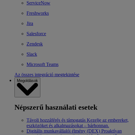
ServiceNow
Freshworks
Jira
Salesforce
Zendesk
Slack
Microsoft Teams
Az összes integráció megtekintése
Megoldások
Népszerű használati esetek
Távoli hozzáférés és támogatás
Kezelje az embereket,
eszközöket és alkalmazásokat – bárhonnan.
Digitális munkavállalói élmény (DEX)
Proaktívan