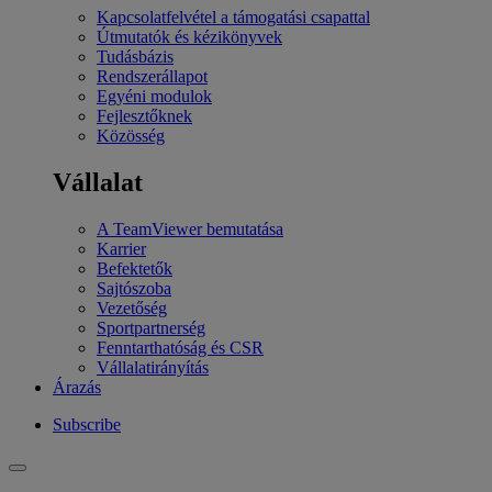
Kapcsolatfelvétel a támogatási csapattal
Útmutatók és kézikönyvek
Tudásbázis
Rendszerállapot
Egyéni modulok
Fejlesztőknek
Közösség
Vállalat
A TeamViewer bemutatása
Karrier
Befektetők
Sajtószoba
Vezetőség
Sportpartnerség
Fenntarthatóság és CSR
Vállalatirányítás
Árazás
Subscribe