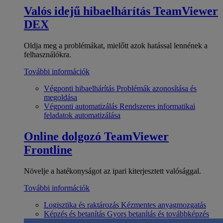
Valós idejű hibaelhárítás
TeamViewer
DEX
Oldja meg a problémákat, mielőtt azok hatással lennének a
felhasználókra.
További információk
Végponti hibaelhárítás
Problémák azonosítása és
megoldása
Végponti automatizálás
Rendszeres informatikai
feladatok automatizálása
Online dolgozó
TeamViewer
Frontline
Növelje a hatékonyságot az ipari kiterjesztett valósággal.
További információk
Logisztika és raktározás
Kézmentes anyagmozgatás
Képzés és betanítás
Gyors betanítás és továbbképzés