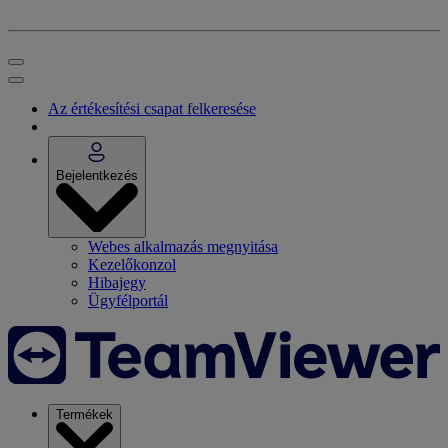
Az értékesítési csapat felkeresése
Bejelentkezés
Webes alkalmazás megnyitása
Kezelőkonzol
Hibajegy
Ügyfélportál
Termékek