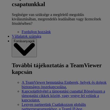
csapatunkkal
Segítségre van szüksége a megfelelő megoldás
kiválasztásában, megrendelés leadásában vagy licencének
frissítésében?
Forduljon hozzánk
Vállalatok számára
Forrásanyagok
További tájékoztatás a TeamViewer
kapcsán
A TeamViewer bemutatása
Emberek, helyek és dolgok
biztonságos összekapcsolása.
Kapcsolatfelvétel a támogatási csapattal
Böngésszen a
támogatási cikkek között, vagy vegye fel velünk a
kapcsolatot.
Legyen partnerünk
Csatlakozzon globális
partnerprogramunkhoz, a TeamUP-hoz.