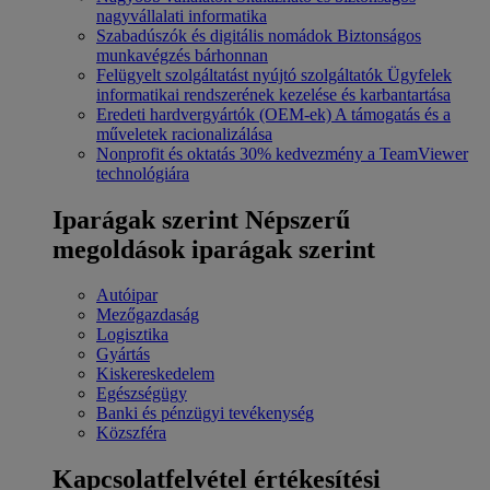
nagyvállalati informatika
Szabadúszók és digitális nomádok
Biztonságos
munkavégzés bárhonnan
Felügyelt szolgáltatást nyújtó szolgáltatók
Ügyfelek
informatikai rendszerének kezelése és karbantartása
Eredeti hardvergyártók (OEM-ek)
A támogatás és a
műveletek racionalizálása
Nonprofit és oktatás
30% kedvezmény a TeamViewer
technológiára
Iparágak szerint
Népszerű
megoldások iparágak szerint
Autóipar
Mezőgazdaság
Logisztika
Gyártás
Kiskereskedelem
Egészségügy
Banki és pénzügyi tevékenység
Közszféra
Kapcsolatfelvétel értékesítési