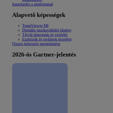
Ismerkedés a platformmal
Alapvető képességek
TeamViewer MI
Digitális munkavállalói élmény
Távoli támogatás és vezérlés
Eszközök és javítások kezelése
Összes képesség megtekintése
2026-ös Gartner-jelentés