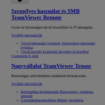
Személyes használat és SMB
TeamViewer Remote
Gyors és biztonságos távoli hozzáférés és IT-támogatás.
További információk
Távoli támogatás
Azonnali, biztonságos támogatás
nyújtása
Távoli kezelés
Eszközök figyelése és kezelése
Csomagok és árak
Nagyvállalat
TeamViewer Tensor
Biztonságos műveletekhez kialakított távkapcsolat.
További információk
Informatikai távtámogatás
Biztonságos, rugalmas,
integrált
Üzemeltetéstechnológia
Műhely távelérése