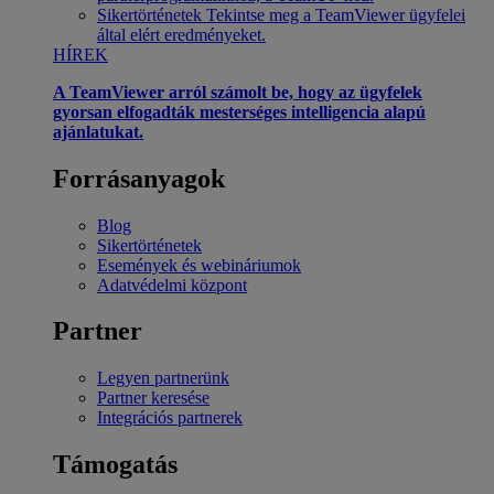
Sikertörténetek
Tekintse meg a TeamViewer ügyfelei
által elért eredményeket.
HÍREK
A TeamViewer arról számolt be, hogy az ügyfelek
gyorsan elfogadták mesterséges intelligencia alapú
ajánlatukat.
Forrásanyagok
Blog
Sikertörténetek
Események és webináriumok
Adatvédelmi központ
Partner
Legyen partnerünk
Partner keresése
Integrációs partnerek
Támogatás