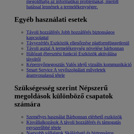
megoldhatja az informatikai problémákat, mielőtt
hatással lennének a termelékenységre.
Egyéb használati esetek
Távoli hozzáférés
Jobb hozzáférés biztonságos
kapcsolattal
Távvezérlés
Eszközök ellenőrzése platformfüggetlenül
Távoli asztal
A termelékenység növelése bárhonnan
Hálózati ébresztési funkció
Eszközök aktiválása
távolról
Képernyőmegosztás
Valós idejű vizuális kommunikáció
Smart Service
A vevőszolgálati műveletek
áramvonalassá tétele
Szükségesség szerint
Népszerű
megoldások különböző csapatok
számára
Személyes használat
Bárhonnan elérhető eszközök
Kisvállalkozások
A távoli hozzáférés és támogatás
egyszerűbbé tétele
Nagyobb vállalatok
Skálázható és biztonságos