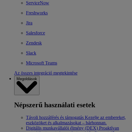
ServiceNow
Freshworks
Jira
Salesforce
Zendesk
Slack
Microsoft Teams
Az összes integráció megtekintése
Megoldások
Népszerű használati esetek
Távoli hozzáférés és támogatás
Kezelje az embereket,
eszközöket és alkalmazásokat – bárhonnan.
Digitális munkavállalói élmény (DEX)
Proaktívan