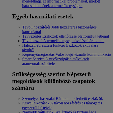
megoldhatja az informatikai problémákat, mielőtt
hatással lennének a termelékenységre.
Egyéb használati esetek
Távoli hozzáférés
Jobb hozzáférés biztonságos
kapcsolattal
Távvezérlés
Eszközök ellenőrzése platformfüggetlenül
Távoli asztal
A termelékenység növelése bárhonnan
Hálózati ébresztési funkció
Eszközök aktiválása
távolról
Képernyőmegosztás
Valós idejű vizuális kommunikáció
Smart Service
A vevőszolgálati műveletek
áramvonalassá tétele
Szükségesség szerint
Népszerű
megoldások különböző csapatok
számára
Személyes használat
Bárhonnan elérhető eszközök
Kisvállalkozások
A távoli hozzáférés és támogatás
egyszerűbbé tétele
Nagyobb vállalatok
Skálázható és biztonságos