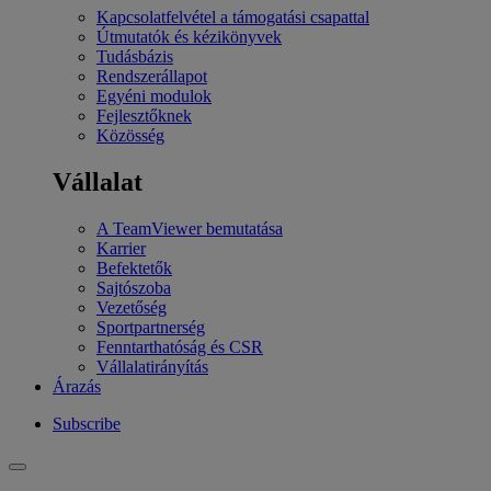
Kapcsolatfelvétel a támogatási csapattal
Útmutatók és kézikönyvek
Tudásbázis
Rendszerállapot
Egyéni modulok
Fejlesztőknek
Közösség
Vállalat
A TeamViewer bemutatása
Karrier
Befektetők
Sajtószoba
Vezetőség
Sportpartnerség
Fenntarthatóság és CSR
Vállalatirányítás
Árazás
Subscribe