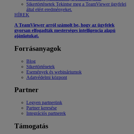
Sikertörténetek
Tekintse meg a TeamViewer ügyfelei
által elért eredményeket.
HÍREK
A TeamViewer arról számolt be, hogy az ügyfelek
gyorsan elfogadták mesterséges intelligencia alapú
ajánlatukat.
Forrásanyagok
Blog
Sikertörténetek
Események és webináriumok
Adatvédelmi központ
Partner
Legyen partnerünk
Partner keresése
Integrációs partnerek
Támogatás