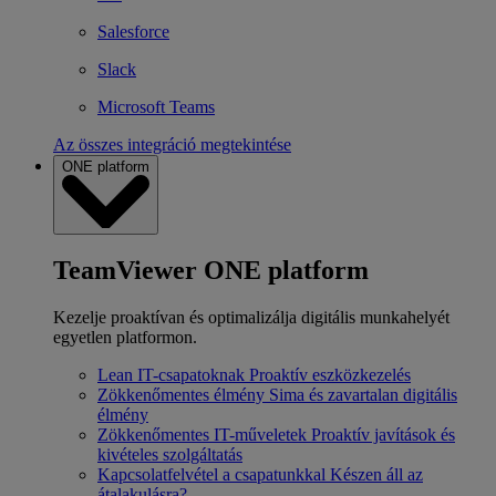
Salesforce
Slack
Microsoft Teams
Az összes integráció megtekintése
ONE platform
TeamViewer ONE platform
Kezelje proaktívan és optimalizálja digitális munkahelyét
egyetlen platformon.
Lean IT-csapatoknak
Proaktív eszközkezelés
Zökkenőmentes élmény
Sima és zavartalan digitális
élmény
Zökkenőmentes IT-műveletek
Proaktív javítások és
kivételes szolgáltatás
Kapcsolatfelvétel a csapatunkkal
Készen áll az
átalakulásra?