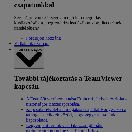
csapatunkkal
Segítségre van szüksége a megfelelő megoldás
kiválasztásában, megrendelés leadásában vagy licencének
frissítésében?
Forduljon hozzánk
Vállalatok számára
Forrásanyagok
További tájékoztatás a TeamViewer
kapcsán
A TeamViewer bemutatása
Emberek, helyek és dolgok
biztonságos összekapcsolása.
Kapcsolatfelvétel a támogatási csapattal
Böngésszen a
támogatási cikkek között, vagy vegye fel velünk a
kapcsolatot.
Legyen partnerünk
Csatlakozzon globális
partnerprogramunkhoz, a TeamUP-hoz.