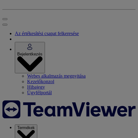
Az értékesítési csapat felkeresése
Bejelentkezés
Webes alkalmazás megnyitása
Kezelőkonzol
Hibajegy
Ügyfélportál
Termékek