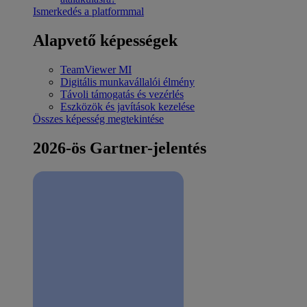
Ismerkedés a platformmal
Alapvető képességek
TeamViewer MI
Digitális munkavállalói élmény
Távoli támogatás és vezérlés
Eszközök és javítások kezelése
Összes képesség megtekintése
2026-ös Gartner-jelentés