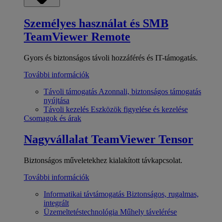
Személyes használat és SMB
TeamViewer Remote
Gyors és biztonságos távoli hozzáférés és IT-támogatás.
További információk
Távoli támogatás
Azonnali, biztonságos támogatás
nyújtása
Távoli kezelés
Eszközök figyelése és kezelése
Csomagok és árak
Nagyvállalat
TeamViewer Tensor
Biztonságos műveletekhez kialakított távkapcsolat.
További információk
Informatikai távtámogatás
Biztonságos, rugalmas,
integrált
Üzemeltetéstechnológia
Műhely távelérése