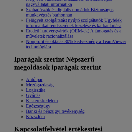
nagyvállalati informatika
Szabadúszók és digitális nomádok
Biztonságos
munkavégzés bárhonnan
Felügyelt szolgáltatást nyújtó szolgáltatók
Ügyfelek
informatikai rendszerének kezelése és karbantartása
Eredeti hardvergyártók (OEM-ek)
A támogatás és a
műveletek racionalizálása
Nonprofit és oktatás
30% kedvezmény a TeamViewer
technológiára
Iparágak szerint
Népszerű
megoldások iparágak szerint
Autóipar
Mezőgazdaság
Logisztika
Gyártás
Kiskereskedelem
Egészségügy
Banki és pénzügyi tevékenység
Közszféra
Kapcsolatfelvétel értékesítési