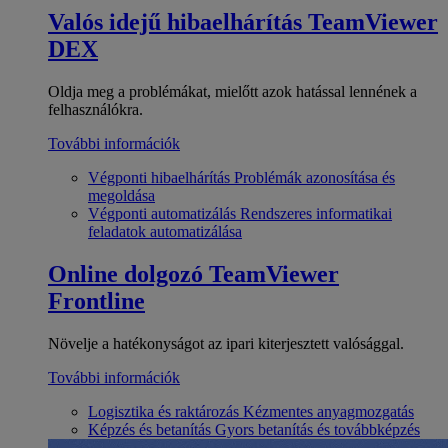
Valós idejű hibaelhárítás
TeamViewer
DEX
Oldja meg a problémákat, mielőtt azok hatással lennének a
felhasználókra.
További információk
Végponti hibaelhárítás
Problémák azonosítása és
megoldása
Végponti automatizálás
Rendszeres informatikai
feladatok automatizálása
Online dolgozó
TeamViewer
Frontline
Növelje a hatékonyságot az ipari kiterjesztett valósággal.
További információk
Logisztika és raktározás
Kézmentes anyagmozgatás
Képzés és betanítás
Gyors betanítás és továbbképzés