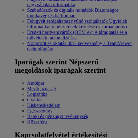
nagyvállalati informatika
Szabadúszók és digitális nomádok
Biztonságos
munkavégzés bárhonnan
Felügyelt szolgáltatást nyújtó szolgáltatók
Ügyfelek
informatikai rendszerének kezelése és karbantartása
Eredeti hardvergyártók (OEM-ek)
A támogatás és a
műveletek racionalizálása
Nonprofit és oktatás
30% kedvezmény a TeamViewer
technológiára
Iparágak szerint
Népszerű
megoldások iparágak szerint
Autóipar
Mezőgazdaság
Logisztika
Gyártás
Kiskereskedelem
Egészségügy
Banki és pénzügyi tevékenység
Közszféra
Kapcsolatfelvétel értékesítési