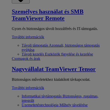
Személyes használat és SMB
TeamViewer Remote
Gyors és biztonságos távoli hozzáférés és IT-támogatás.
További információk
Távoli támogatás
Azonnali, biztonságos támogatás
nyújtása
Távoli kezelés
Eszközök figyelése és kezelése
Csomagok és árak
Nagyvállalat
TeamViewer Tensor
Biztonságos műveletekhez kialakított távkapcsolat.
További információk
Informatikai távtámogatás
Biztonságos, rugalmas,
integrált
Üzemeltetéstechnológia
Műhely távelérése