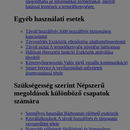
megoldhatja az informatikai problémákat, mielőtt
hatással lennének a termelékenységre.
Egyéb használati esetek
Távoli hozzáférés
Jobb hozzáférés biztonságos
kapcsolattal
Távvezérlés
Eszközök ellenőrzése platformfüggetlenül
Távoli asztal
A termelékenység növelése bárhonnan
Hálózati ébresztési funkció
Eszközök aktiválása
távolról
Képernyőmegosztás
Valós idejű vizuális kommunikáció
Smart Service
A vevőszolgálati műveletek
áramvonalassá tétele
Szükségesség szerint
Népszerű
megoldások különböző csapatok
számára
Személyes használat
Bárhonnan elérhető eszközök
Kisvállalkozások
A távoli hozzáférés és támogatás
egyszerűbbé tétele
Nagyobb vállalatok
Skálázható és biztonságos