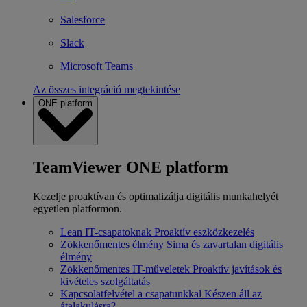
Salesforce
Slack
Microsoft Teams
Az összes integráció megtekintése
ONE platform
TeamViewer ONE platform
Kezelje proaktívan és optimalizálja digitális munkahelyét
egyetlen platformon.
Lean IT-csapatoknak
Proaktív eszközkezelés
Zökkenőmentes élmény
Sima és zavartalan digitális
élmény
Zökkenőmentes IT-műveletek
Proaktív javítások és
kivételes szolgáltatás
Kapcsolatfelvétel a csapatunkkal
Készen áll az
átalakulásra?