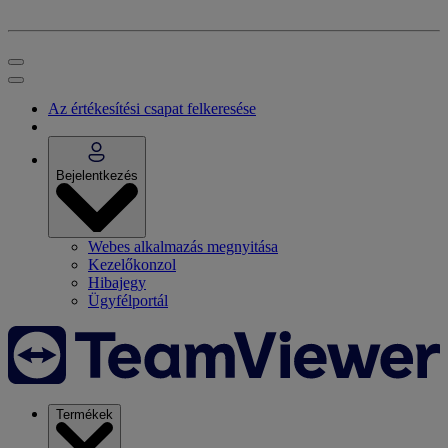
Az értékesítési csapat felkeresése
Bejelentkezés
Webes alkalmazás megnyitása
Kezelőkonzol
Hibajegy
Ügyfélportál
Termékek