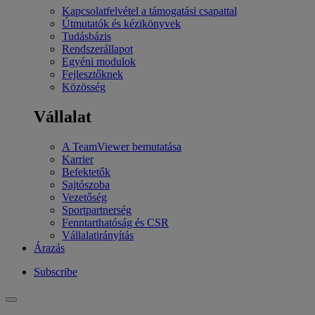
Kapcsolatfelvétel a támogatási csapattal
Útmutatók és kézikönyvek
Tudásbázis
Rendszerállapot
Egyéni modulok
Fejlesztőknek
Közösség
Vállalat
A TeamViewer bemutatása
Karrier
Befektetők
Sajtószoba
Vezetőség
Sportpartnerség
Fenntarthatóság és CSR
Vállalatirányítás
Árazás
Subscribe