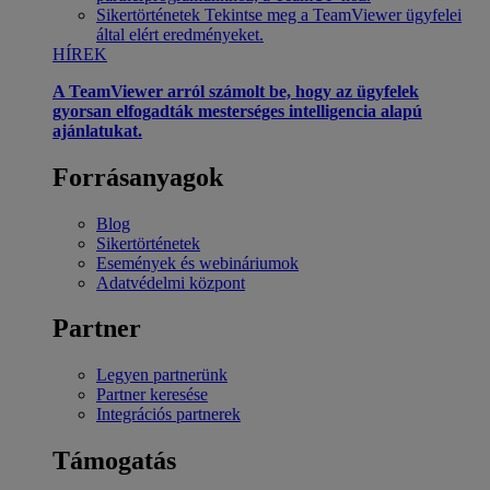
Sikertörténetek
Tekintse meg a TeamViewer ügyfelei
által elért eredményeket.
HÍREK
A TeamViewer arról számolt be, hogy az ügyfelek
gyorsan elfogadták mesterséges intelligencia alapú
ajánlatukat.
Forrásanyagok
Blog
Sikertörténetek
Események és webináriumok
Adatvédelmi központ
Partner
Legyen partnerünk
Partner keresése
Integrációs partnerek
Támogatás