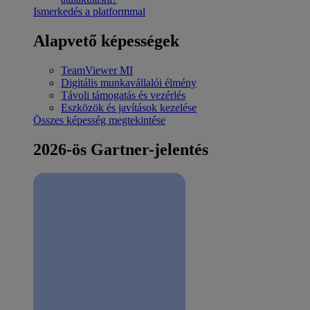
Ismerkedés a platformmal
Alapvető képességek
TeamViewer MI
Digitális munkavállalói élmény
Távoli támogatás és vezérlés
Eszközök és javítások kezelése
Összes képesség megtekintése
2026-ös Gartner-jelentés