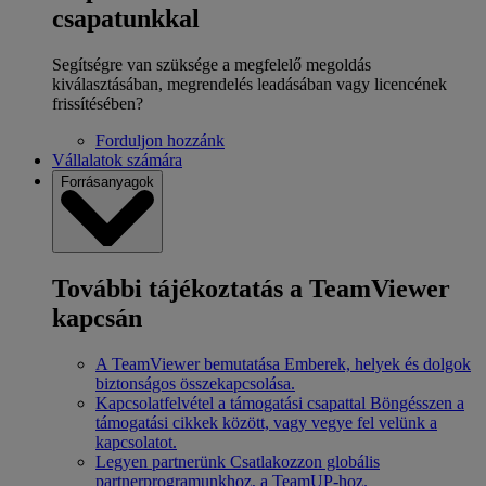
csapatunkkal
Segítségre van szüksége a megfelelő megoldás
kiválasztásában, megrendelés leadásában vagy licencének
frissítésében?
Forduljon hozzánk
Vállalatok számára
Forrásanyagok
További tájékoztatás a TeamViewer
kapcsán
A TeamViewer bemutatása
Emberek, helyek és dolgok
biztonságos összekapcsolása.
Kapcsolatfelvétel a támogatási csapattal
Böngésszen a
támogatási cikkek között, vagy vegye fel velünk a
kapcsolatot.
Legyen partnerünk
Csatlakozzon globális
partnerprogramunkhoz, a TeamUP-hoz.