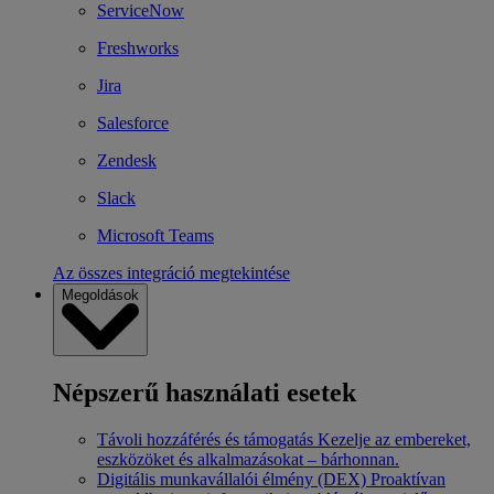
ServiceNow
Freshworks
Jira
Salesforce
Zendesk
Slack
Microsoft Teams
Az összes integráció megtekintése
Megoldások
Népszerű használati esetek
Távoli hozzáférés és támogatás
Kezelje az embereket,
eszközöket és alkalmazásokat – bárhonnan.
Digitális munkavállalói élmény (DEX)
Proaktívan