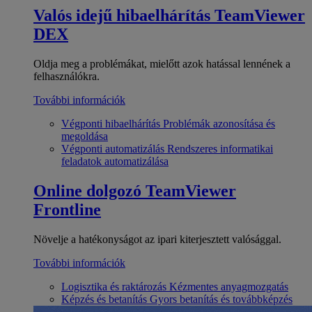
Valós idejű hibaelhárítás
TeamViewer
DEX
Oldja meg a problémákat, mielőtt azok hatással lennének a
felhasználókra.
További információk
Végponti hibaelhárítás
Problémák azonosítása és
megoldása
Végponti automatizálás
Rendszeres informatikai
feladatok automatizálása
Online dolgozó
TeamViewer
Frontline
Növelje a hatékonyságot az ipari kiterjesztett valósággal.
További információk
Logisztika és raktározás
Kézmentes anyagmozgatás
Képzés és betanítás
Gyors betanítás és továbbképzés