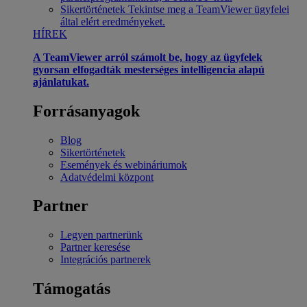
Sikertörténetek
Tekintse meg a TeamViewer ügyfelei
által elért eredményeket.
HÍREK
A TeamViewer arról számolt be, hogy az ügyfelek
gyorsan elfogadták mesterséges intelligencia alapú
ajánlatukat.
Forrásanyagok
Blog
Sikertörténetek
Események és webináriumok
Adatvédelmi központ
Partner
Legyen partnerünk
Partner keresése
Integrációs partnerek
Támogatás