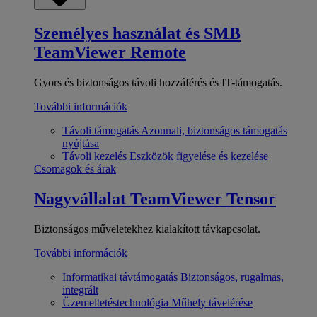
Személyes használat és SMB
TeamViewer Remote
Gyors és biztonságos távoli hozzáférés és IT-támogatás.
További információk
Távoli támogatás
Azonnali, biztonságos támogatás
nyújtása
Távoli kezelés
Eszközök figyelése és kezelése
Csomagok és árak
Nagyvállalat
TeamViewer Tensor
Biztonságos műveletekhez kialakított távkapcsolat.
További információk
Informatikai távtámogatás
Biztonságos, rugalmas,
integrált
Üzemeltetéstechnológia
Műhely távelérése