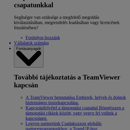
csapatunkkal
Segítségre van szüksége a megfelelő megoldás
kiválasztásában, megrendelés leadásában vagy licencének
frissítésében?
Forduljon hozzánk
Vállalatok számára
Forrásanyagok
További tájékoztatás a TeamViewer
kapcsán
A TeamViewer bemutatása
Emberek, helyek és dolgok
biztonságos összekapcsolása.
Kapcsolatfelvétel a támogatási csapattal
Böngésszen a
támogatási cikkek között, vagy vegye fel velünk a
kapcsolatot.
Legyen partnerünk
Csatlakozzon globális
partnerprogramunkhoz, a TeamUP-hoz.