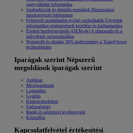
nagyvállalati informatika
Szabadúszók és digitális nomádok
Biztonságos
munkavégzés bárhonnan
Felügyelt szolgáltatást nyújtó szolgáltatók
Ügyfelek
informatikai rendszerének kezelése és karbantartása
Eredeti hardvergyártók (OEM-ek)
A támogatás és a
műveletek racionalizálása
Nonprofit és oktatás
30% kedvezmény a TeamViewer
technológiára
Iparágak szerint
Népszerű
megoldások iparágak szerint
Autóipar
Mezőgazdaság
Logisztika
Gyártás
Kiskereskedelem
Egészségügy
Banki és pénzügyi tevékenység
Közszféra
Kapcsolatfelvétel értékesítési