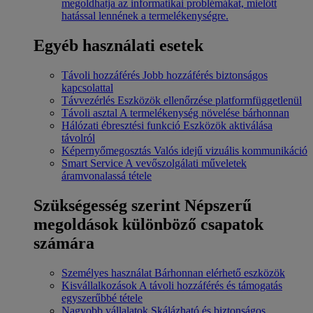
megoldhatja az informatikai problémákat, mielőtt
hatással lennének a termelékenységre.
Egyéb használati esetek
Távoli hozzáférés
Jobb hozzáférés biztonságos
kapcsolattal
Távvezérlés
Eszközök ellenőrzése platformfüggetlenül
Távoli asztal
A termelékenység növelése bárhonnan
Hálózati ébresztési funkció
Eszközök aktiválása
távolról
Képernyőmegosztás
Valós idejű vizuális kommunikáció
Smart Service
A vevőszolgálati műveletek
áramvonalassá tétele
Szükségesség szerint
Népszerű
megoldások különböző csapatok
számára
Személyes használat
Bárhonnan elérhető eszközök
Kisvállalkozások
A távoli hozzáférés és támogatás
egyszerűbbé tétele
Nagyobb vállalatok
Skálázható és biztonságos