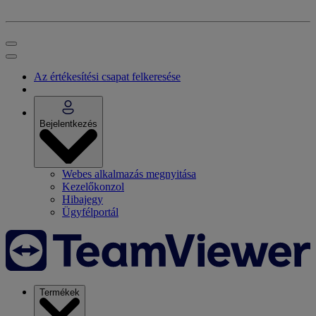
Az értékesítési csapat felkeresése
Bejelentkezés
Webes alkalmazás megnyitása
Kezelőkonzol
Hibajegy
Ügyfélportál
Termékek