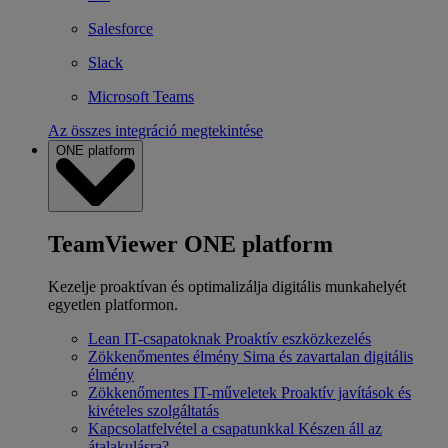
Salesforce
Slack
Microsoft Teams
Az összes integráció megtekintése
ONE platform
TeamViewer ONE platform
Kezelje proaktívan és optimalizálja digitális munkahelyét
egyetlen platformon.
Lean IT-csapatoknak
Proaktív eszközkezelés
Zökkenőmentes élmény
Sima és zavartalan digitális
élmény
Zökkenőmentes IT-műveletek
Proaktív javítások és
kivételes szolgáltatás
Kapcsolatfelvétel a csapatunkkal
Készen áll az
átalakulásra?