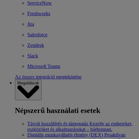
ServiceNow
Freshworks
Jira
Salesforce
Zendesk
Slack
Microsoft Teams
Az összes integráció megtekintése
Megoldások
Népszerű használati esetek
Távoli hozzáférés és támogatás
Kezelje az embereket,
eszközöket és alkalmazásokat – bárhonnan.
Digitális munkavállalói élmény (DEX)
Proaktívan