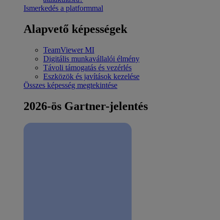
Ismerkedés a platformmal
Alapvető képességek
TeamViewer MI
Digitális munkavállalói élmény
Távoli támogatás és vezérlés
Eszközök és javítások kezelése
Összes képesség megtekintése
2026-ös Gartner-jelentés