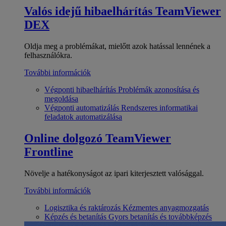
Valós idejű hibaelhárítás
TeamViewer
DEX
Oldja meg a problémákat, mielőtt azok hatással lennének a
felhasználókra.
További információk
Végponti hibaelhárítás
Problémák azonosítása és
megoldása
Végponti automatizálás
Rendszeres informatikai
feladatok automatizálása
Online dolgozó
TeamViewer
Frontline
Növelje a hatékonyságot az ipari kiterjesztett valósággal.
További információk
Logisztika és raktározás
Kézmentes anyagmozgatás
Képzés és betanítás
Gyors betanítás és továbbképzés