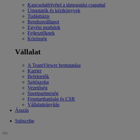
Kapcsolatfelvétel a támogatási csapattal
Útmutatók és kézikönyvek
Tudásbázis
Rendszerállapot
Egyéni modulok
Fejlesztőknek
Közösség
Vállalat
A TeamViewer bemutatása
Karrier
Befektetők
Sajtószoba
Vezetőség
Sportpartnerség
Fenntarthatóság és CSR
Vállalatirányítás
Árazás
Subscribe