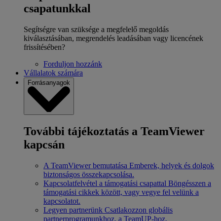
csapatunkkal
Segítségre van szüksége a megfelelő megoldás
kiválasztásában, megrendelés leadásában vagy licencének
frissítésében?
Forduljon hozzánk
Vállalatok számára
Forrásanyagok
További tájékoztatás a TeamViewer
kapcsán
A TeamViewer bemutatása
Emberek, helyek és dolgok
biztonságos összekapcsolása.
Kapcsolatfelvétel a támogatási csapattal
Böngésszen a
támogatási cikkek között, vagy vegye fel velünk a
kapcsolatot.
Legyen partnerünk
Csatlakozzon globális
partnerprogramunkhoz, a TeamUP-hoz.