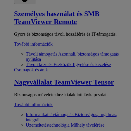
Személyes használat és SMB
TeamViewer Remote
Gyors és biztonságos távoli hozzáférés és IT-támogatás.
További információk
Távoli támogatás
Azonnali, biztonságos támogatás
nyújtása
Távoli kezelés
Eszközök figyelése és kezelése
Csomagok és árak
Nagyvállalat
TeamViewer Tensor
Biztonságos műveletekhez kialakított távkapcsolat.
További információk
Informatikai távtámogatás
Biztonságos, rugalmas,
integrált
Üzemeltetéstechnológia
Műhely távelérése