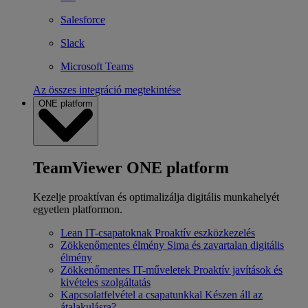
Salesforce
Slack
Microsoft Teams
Az összes integráció megtekintése
ONE platform
TeamViewer ONE platform
Kezelje proaktívan és optimalizálja digitális munkahelyét
egyetlen platformon.
Lean IT-csapatoknak
Proaktív eszközkezelés
Zökkenőmentes élmény
Sima és zavartalan digitális
élmény
Zökkenőmentes IT-műveletek
Proaktív javítások és
kivételes szolgáltatás
Kapcsolatfelvétel a csapatunkkal
Készen áll az
átalakulásra?