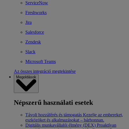
ServiceNow
Freshworks
Jira
Salesforce
Zendesk
Slack
Microsoft Teams
Az összes integráció megtekintése
Megoldások
Népszerű használati esetek
Távoli hozzáférés és támogatás
Kezelje az embereket,
eszközöket és alkalmazásokat – bárhonnan.
Digitális munkavállalói élmény (DEX)
Proaktívan