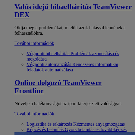
Valós idejű hibaelhárítás
TeamViewer
DEX
Oldja meg a problémákat, mielőtt azok hatással lennének a
felhasználókra.
További információk
Végponti hibaelhárítás
Problémák azonosítása és
megoldása
Végponti automatizálás
Rendszeres informatikai
feladatok automatizálása
Online dolgozó
TeamViewer
Frontline
Növelje a hatékonyságot az ipari kiterjesztett valósággal.
További információk
Logisztika és raktározás
Kézmentes anyagmozgatás
Képzés és betanítás
Gyors betanítás és továbbképzés