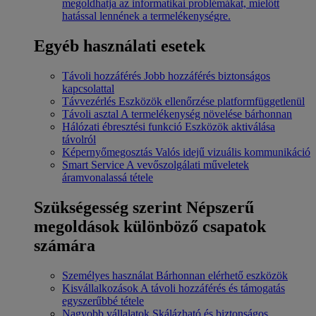
megoldhatja az informatikai problémákat, mielőtt
hatással lennének a termelékenységre.
Egyéb használati esetek
Távoli hozzáférés
Jobb hozzáférés biztonságos
kapcsolattal
Távvezérlés
Eszközök ellenőrzése platformfüggetlenül
Távoli asztal
A termelékenység növelése bárhonnan
Hálózati ébresztési funkció
Eszközök aktiválása
távolról
Képernyőmegosztás
Valós idejű vizuális kommunikáció
Smart Service
A vevőszolgálati műveletek
áramvonalassá tétele
Szükségesség szerint
Népszerű
megoldások különböző csapatok
számára
Személyes használat
Bárhonnan elérhető eszközök
Kisvállalkozások
A távoli hozzáférés és támogatás
egyszerűbbé tétele
Nagyobb vállalatok
Skálázható és biztonságos