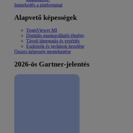
Ismerkedés a platformmal
Alapvető képességek
TeamViewer MI
Digitális munkavállalói élmény
Távoli támogatás és vezérlés
Eszközök és javítások kezelése
Összes képesség megtekintése
2026-ös Gartner-jelentés