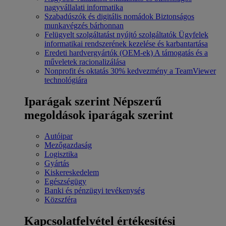
nagyvállalati informatika
Szabadúszók és digitális nomádok
Biztonságos
munkavégzés bárhonnan
Felügyelt szolgáltatást nyújtó szolgáltatók
Ügyfelek
informatikai rendszerének kezelése és karbantartása
Eredeti hardvergyártók (OEM-ek)
A támogatás és a
műveletek racionalizálása
Nonprofit és oktatás
30% kedvezmény a TeamViewer
technológiára
Iparágak szerint
Népszerű
megoldások iparágak szerint
Autóipar
Mezőgazdaság
Logisztika
Gyártás
Kiskereskedelem
Egészségügy
Banki és pénzügyi tevékenység
Közszféra
Kapcsolatfelvétel értékesítési