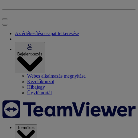
Az értékesítési csapat felkeresése
Bejelentkezés
Webes alkalmazás megnyitása
Kezelőkonzol
Hibajegy
Ügyfélportál
Termékek