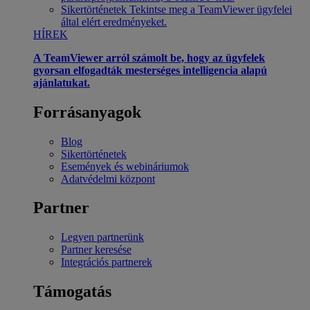
Sikertörténetek
Tekintse meg a TeamViewer ügyfelei
által elért eredményeket.
HÍREK
A TeamViewer arról számolt be, hogy az ügyfelek
gyorsan elfogadták mesterséges intelligencia alapú
ajánlatukat.
Forrásanyagok
Blog
Sikertörténetek
Események és webináriumok
Adatvédelmi központ
Partner
Legyen partnerünk
Partner keresése
Integrációs partnerek
Támogatás