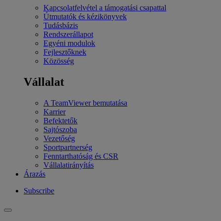
Kapcsolatfelvétel a támogatási csapattal
Útmutatók és kézikönyvek
Tudásbázis
Rendszerállapot
Egyéni modulok
Fejlesztőknek
Közösség
Vállalat
A TeamViewer bemutatása
Karrier
Befektetők
Sajtószoba
Vezetőség
Sportpartnerség
Fenntarthatóság és CSR
Vállalatirányítás
Árazás
Subscribe